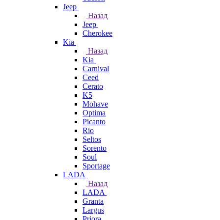
Jeep
Назад
Jeep
Cherokee
Kia
Назад
Kia
Carnival
Ceed
Cerato
K5
Mohave
Optima
Picanto
Rio
Seltos
Sorento
Soul
Sportage
LADA
Назад
LADA
Granta
Largus
Priora