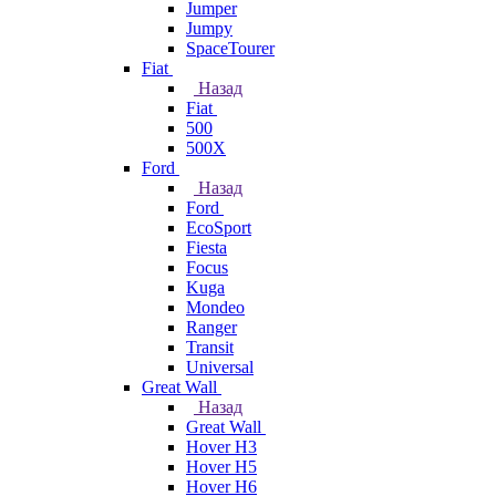
Jumper
Jumpy
SpaceTourer
Fiat
Назад
Fiat
500
500X
Ford
Назад
Ford
EcoSport
Fiesta
Focus
Kuga
Mondeo
Ranger
Transit
Universal
Great Wall
Назад
Great Wall
Hover H3
Hover H5
Hover H6