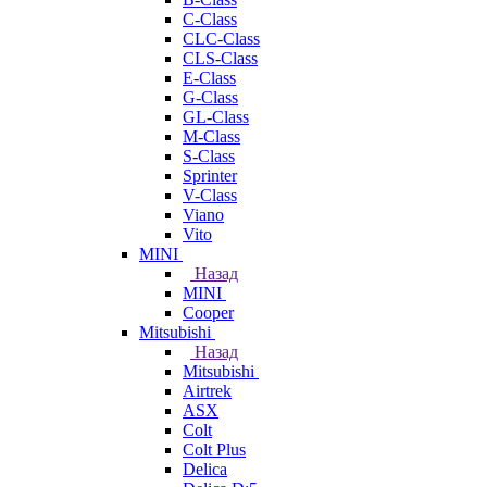
C-Class
CLC-Class
CLS-Class
E-Class
G-Class
GL-Class
M-Class
S-Class
Sprinter
V-Class
Viano
Vito
MINI
Назад
MINI
Cooper
Mitsubishi
Назад
Mitsubishi
Airtrek
ASX
Colt
Colt Plus
Delica