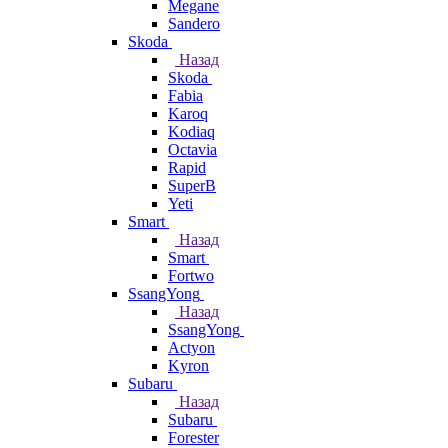
Megane
Sandero
Skoda
Назад
Skoda
Fabia
Karoq
Kodiaq
Octavia
Rapid
SuperB
Yeti
Smart
Назад
Smart
Fortwo
SsangYong
Назад
SsangYong
Actyon
Kyron
Subaru
Назад
Subaru
Forester