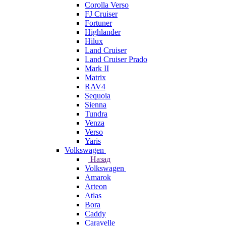
Corolla Verso
FJ Cruiser
Fortuner
Highlander
Hilux
Land Cruiser
Land Cruiser Prado
Mark II
Matrix
RAV4
Sequoia
Sienna
Tundra
Venza
Verso
Yaris
Volkswagen
Назад
Volkswagen
Amarok
Arteon
Atlas
Bora
Caddy
Caravelle