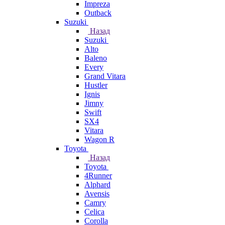
Impreza
Outback
Suzuki
Назад
Suzuki
Alto
Baleno
Every
Grand Vitara
Hustler
Ignis
Jimny
Swift
SX4
Vitara
Wagon R
Toyota
Назад
Toyota
4Runner
Alphard
Avensis
Camry
Celica
Corolla