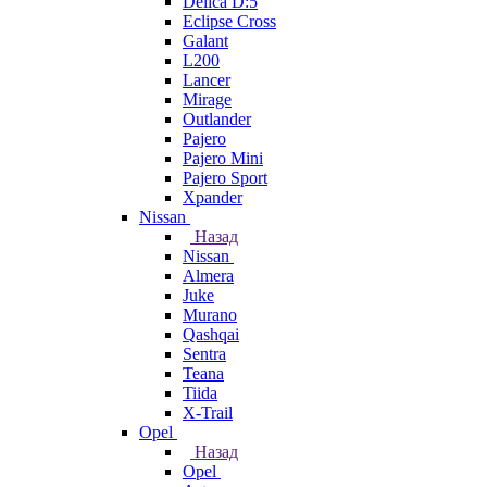
Delica D:5
Eclipse Cross
Galant
L200
Lancer
Mirage
Outlander
Pajero
Pajero Mini
Pajero Sport
Xpander
Nissan
Назад
Nissan
Almera
Juke
Murano
Qashqai
Sentra
Teana
Tiida
X-Trail
Opel
Назад
Opel