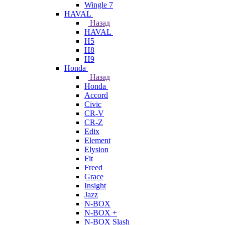
Wingle 7
HAVAL
Назад
HAVAL
H5
H8
H9
Honda
Назад
Honda
Accord
Civic
CR-V
CR-Z
Edix
Element
Elysion
Fit
Freed
Grace
Insight
Jazz
N-BOX
N-BOX +
N-BOX Slash