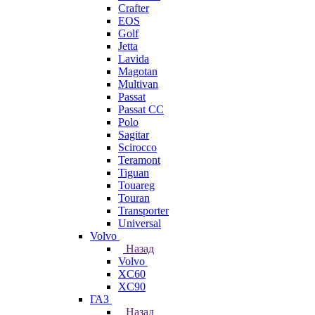
Crafter
EOS
Golf
Jetta
Lavida
Magotan
Multivan
Passat
Passat CC
Polo
Sagitar
Scirocco
Teramont
Tiguan
Touareg
Touran
Transporter
Universal
Volvo
Назад
Volvo
XC60
XC90
ГАЗ
Назад