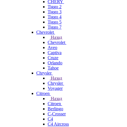
CHERY
Tiggo 2
Tiggo 3
Tiggo 4
Tiggo 5
Tiggo 7
Chevrolet
Назад
Chevrolet
Aveo
Captiva
Cruze
Orlando
Tahoe
Chrysler
Назад
Chrysler
Voyager
Citroen
Назад
Citroen
Berlingo
C-Crosser
C4
C4 Aircross