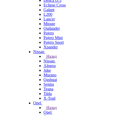
Delica D:5
Eclipse Cross
Galant
L200
Lancer
Mirage
Outlander
Pajero
Pajero Mini
Pajero Sport
Xpander
Nissan
Назад
Nissan
Almera
Juke
Murano
Qashqai
Sentra
Teana
Tiida
X-Trail
Opel
Назад
Opel