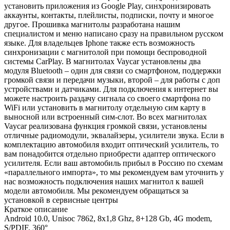
установить приложения из Google Play, синхронизировать
аккаунты, контакты, плейлисты, подписки, почту и многое
другое. Прошивка магнитолы разработана нашим
специалистом и меню написано сразу на правильном русском
языке. Для владельцев Iphone также есть возможность
синхронизации с магнитолой при помощи беспроводной
системы CarPlay. В магнитолах Vaycar установлены два
модуля Bluetooth – один для связи со смартфоном, поддержки
громкой связи и передачи музыки, второй – для работы с доп
устройствами и датчиками. Для подключения к интернет вы
можете настроить раздачу сигнала со своего смартфона по
WiFi или установить в магнитолу отдельную сим карту в
выносной или встроенный сим-слот. Во всех магнитолах
Vaycar реализована функция громкой связи, установлены
отличные радиомодули, эквалайзеры, усилители звука. Если в
комплектацию автомобиля входит оптический усилитель, то
вам понадобится отдельно приобрести адаптер оптического
усилителя. Если ваш автомобиль прибыл в Россию по схемам
«параллельного импорта», то мы рекомендуем вам уточнить у
нас возможность подключения наших магнитол к вашей
модели автомобиля. Мы рекомендуем обращаться за
установкой в сервисные центры
Краткое описание
Android 10.0, Unisoc 7862, 8х1,8 Ghz, 8+128 Gb, 4G modem,
S/PDIF, 360°