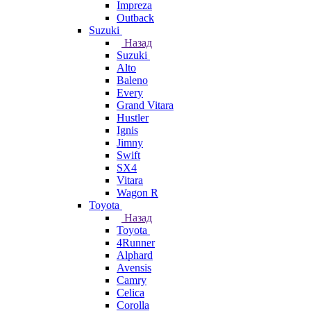
Impreza
Outback
Suzuki
Назад
Suzuki
Alto
Baleno
Every
Grand Vitara
Hustler
Ignis
Jimny
Swift
SX4
Vitara
Wagon R
Toyota
Назад
Toyota
4Runner
Alphard
Avensis
Camry
Celica
Corolla