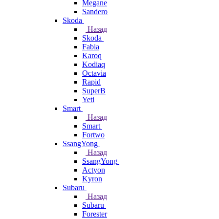
Megane
Sandero
Skoda
Назад
Skoda
Fabia
Karoq
Kodiaq
Octavia
Rapid
SuperB
Yeti
Smart
Назад
Smart
Fortwo
SsangYong
Назад
SsangYong
Actyon
Kyron
Subaru
Назад
Subaru
Forester