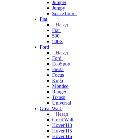
Jumper
Jumpy
SpaceTourer
Fiat
Назад
Fiat
500
500X
Ford
Назад
Ford
EcoSport
Fiesta
Focus
Kuga
Mondeo
Ranger
Transit
Universal
Great Wall
Назад
Great Wall
Hover H3
Hover H5
Hover H6