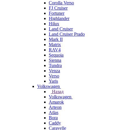
Corolla Verso
FJ Cruiser
Fortuner
Highlander
Hilux
Land Cruiser
Land Cruiser Prado
Mark II
Matrix
RAV4
Sequoia
Sienna
Tundra
Venza
Verso
Yaris
Volkswagen
Назад
Volkswagen
Amarok
Arteon
Atlas
Bora
Caddy
Caravelle