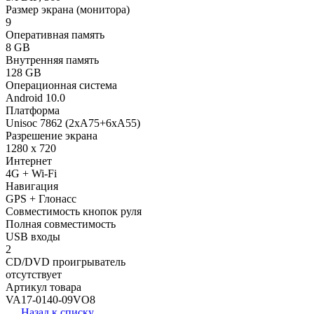
Размер экрана (монитора)
9
Оперативная память
8 GB
Внутренняя память
128 GB
Операционная система
Android 10.0
Платформа
Unisoc 7862 (2xA75+6xA55)
Разрешение экрана
1280 x 720
Интернет
4G + Wi-Fi
Навигация
GPS + Глонасс
Совместимость кнопок руля
Полная совместимость
USB входы
2
CD/DVD проигрыватель
отсутствует
Артикул товара
VA17-0140-09VO8
Назад к списку