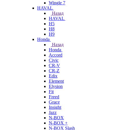
Wingle 7
HAVAL
Назад
HAVAL
H5
H8
H9
Honda
Назад
Honda
Accord
Civic
CR-V
CR-Z
Edix
Element
Elysion
Fit
Freed
Grace
Insight
Jazz
N-BOX
N-BOX +
N-BOX Slash