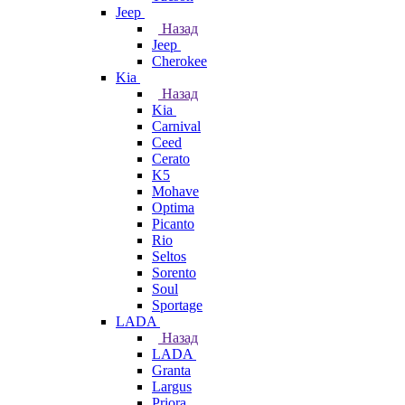
Jeep
Назад
Jeep
Cherokee
Kia
Назад
Kia
Carnival
Ceed
Cerato
K5
Mohave
Optima
Picanto
Rio
Seltos
Sorento
Soul
Sportage
LADA
Назад
LADA
Granta
Largus
Priora