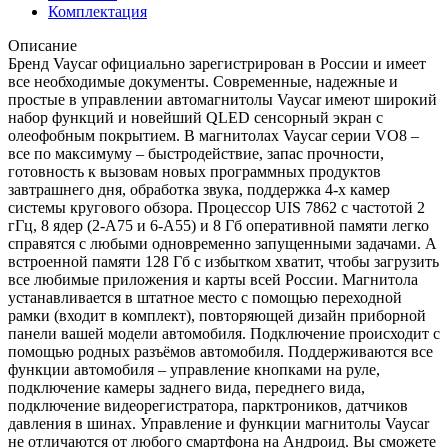
Комплектация
Описание
Бренд Vaycar официально зарегистрирован в России и имеет
все необходимые документы. Современные, надежные и
простые в управлении автомагнитолы Vaycar имеют широкий
набор функций и новейший QLED сенсорный экран с
олеофобным покрытием. В магнитолах Vaycar серии VО8 –
все по максимуму – быстродействие, запас прочности,
готовность к вызовам новых программных продуктов
завтрашнего дня, обработка звука, поддержка 4-х камер
системы кругового обзора. Процессор UIS 7862 с частотой 2
гГц, 8 ядер (2-А75 и 6-А55) и 8 Гб оперативной памяти легко
справятся с любыми одновременно запущенными задачами. А
встроенной памяти 128 Гб с избытком хватит, чтобы загрузить
все любимые приложения и карты всей России. Магнитола
устанавливается в штатное место с помощью переходной
рамки (входит в комплект), повторяющей дизайн приборной
панели вашей модели автомобиля. Подключение происходит с
помощью родных разъёмов автомобиля. Поддерживаются все
функции автомобиля – управление кнопками на руле,
подключение камеры заднего вида, переднего вида,
подключение видеорегистратора, парктроников, датчиков
давления в шинах. Управление и функции магнитолы Vaycar
не отличаются от любого смартфона на Андроид. Вы сможете