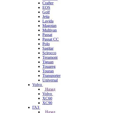
Crafter
EOS
Golf
Jetta
Lavida
Magotan
Multivan
Passat
Passat CC
Polo
Sagitar
Scirocco
Teramont
Tiguan
Touareg
Touran
Transporter
Universal
Volvo
Назад
Volvo
XC60
XC90
ГАЗ
Назад