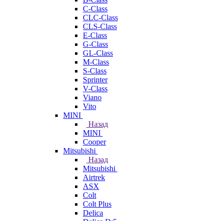
C-Class
CLC-Class
CLS-Class
E-Class
G-Class
GL-Class
M-Class
S-Class
Sprinter
V-Class
Viano
Vito
MINI
Назад
MINI
Cooper
Mitsubishi
Назад
Mitsubishi
Airtrek
ASX
Colt
Colt Plus
Delica