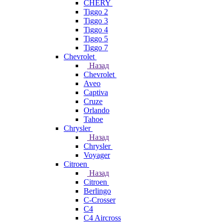
CHERY
Tiggo 2
Tiggo 3
Tiggo 4
Tiggo 5
Tiggo 7
Chevrolet
Назад
Chevrolet
Aveo
Captiva
Cruze
Orlando
Tahoe
Chrysler
Назад
Chrysler
Voyager
Citroen
Назад
Citroen
Berlingo
C-Crosser
C4
C4 Aircross