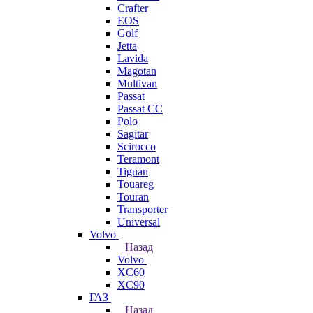
Crafter
EOS
Golf
Jetta
Lavida
Magotan
Multivan
Passat
Passat CC
Polo
Sagitar
Scirocco
Teramont
Tiguan
Touareg
Touran
Transporter
Universal
Volvo
Назад
Volvo
XC60
XC90
ГАЗ
Назад