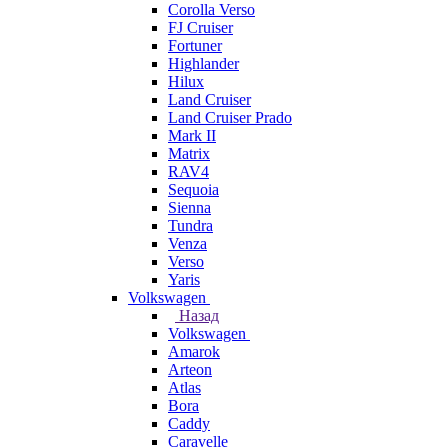
Corolla Verso
FJ Cruiser
Fortuner
Highlander
Hilux
Land Cruiser
Land Cruiser Prado
Mark II
Matrix
RAV4
Sequoia
Sienna
Tundra
Venza
Verso
Yaris
Volkswagen
Назад
Volkswagen
Amarok
Arteon
Atlas
Bora
Caddy
Caravelle