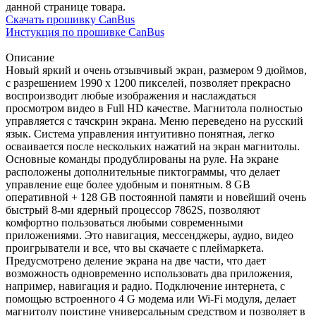
данной странице товара.
Скачать прошивку CanBus
Инстукция по прошивке CanBus
Описание
Новый яркий и очень отзывчивый экран, размером 9 дюймов,
с разрешением 1990 х 1200 пикселей, позволяет прекрасно
воспроизводит любые изображения и наслаждаться
просмотром видео в Full HD качестве. Магнитола полностью
управляется с тачскрин экрана. Меню переведено на русский
язык. Система управления интуитивно понятная, легко
осваивается после нескольких нажатий на экран магнитолы.
Основные команды продублированы на руле. На экране
расположены дополнительные пиктограммы, что делает
управление еще более удобным и понятным. 8 GB
оперативной + 128 GB постоянной памяти и новейший очень
быстрый 8-ми ядерный процессор 7862S, позволяют
комфортно пользоваться любыми современными
приложениями. Это навигация, мессенджеры, аудио, видео
проигрыватели и все, что вы скачаете с плеймаркета.
Предусмотрено деление экрана на две части, что дает
возможность одновременно использовать два приложения,
например, навигация и радио. Подключение интернета, с
помощью встроенного 4 G модема или Wi-Fi модуля, делает
магнитолу поистине универсальным средством и позволяет в