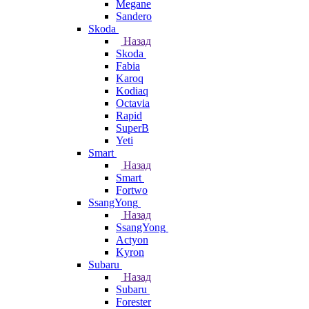
Megane
Sandero
Skoda
Назад
Skoda
Fabia
Karoq
Kodiaq
Octavia
Rapid
SuperB
Yeti
Smart
Назад
Smart
Fortwo
SsangYong
Назад
SsangYong
Actyon
Kyron
Subaru
Назад
Subaru
Forester