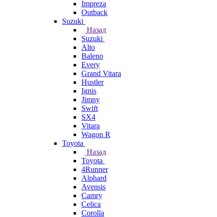
Impreza
Outback
Suzuki
Назад
Suzuki
Alto
Baleno
Every
Grand Vitara
Hustler
Ignis
Jimny
Swift
SX4
Vitara
Wagon R
Toyota
Назад
Toyota
4Runner
Alphard
Avensis
Camry
Celica
Corolla