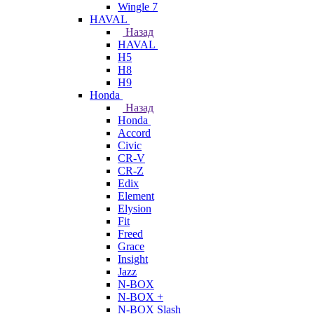
Wingle 7
HAVAL
Назад
HAVAL
H5
H8
H9
Honda
Назад
Honda
Accord
Civic
CR-V
CR-Z
Edix
Element
Elysion
Fit
Freed
Grace
Insight
Jazz
N-BOX
N-BOX +
N-BOX Slash