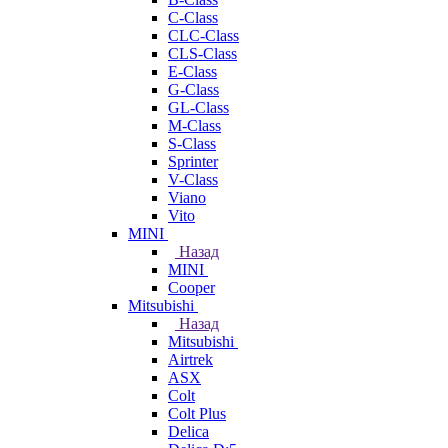
C-Class
CLC-Class
CLS-Class
E-Class
G-Class
GL-Class
M-Class
S-Class
Sprinter
V-Class
Viano
Vito
MINI
Назад
MINI
Cooper
Mitsubishi
Назад
Mitsubishi
Airtrek
ASX
Colt
Colt Plus
Delica