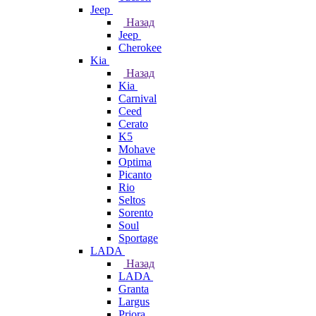
Jeep
Назад
Jeep
Cherokee
Kia
Назад
Kia
Carnival
Ceed
Cerato
K5
Mohave
Optima
Picanto
Rio
Seltos
Sorento
Soul
Sportage
LADA
Назад
LADA
Granta
Largus
Priora