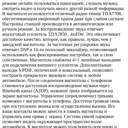
режиме онлайн пользоваться навигацией, слушать музыку,
смотреть видео и получать много другой разной информации.
В магнитоле используется отличный радио тюнер TDA7708,
обеспечивающим уверенный прием даже при слабом сигнале.
Настройка станций производится в автоматическом или
ручном режиме. За воспроизведение звука отвечает
аналоговый усилитель TDA7850 , 4x45W. Это обеспечивает
достойное качество, которое, как правило, лучше, чем у
заводской магнитолы. За частотные регулировки звука
отвечает DSP и 16-ти полосный эквалайзер, позволяющий
использовать как фиксированные настройки, так и свои
собственные. Магнитола снабжена 4+1 линейные выходами
для подключения внешнего усилителя. Дополнитеьные
выходы S/PDIF, оптический и коаксиальный, позволяют
построить прекрасную звуковую систему в любом
автомобиле. После соединения магнитолы с телефоном
становится доступным воспроизведение музыки через
Bluetooth канал (A2DP), название трека отображается на
экране магнитолы. Управление (переключение) треками
возможно с магнитолы и телефона. Доступна громкая связь
при поступлении звонка или осуществлении вызова. Все
ваши контакты можно занести в память магнитолы и
управлять ими прямо с экрана. Система умной парковки
позволяет видеть окружающее пространство возле
автомобиля. К магнитоле можно подключить переднюю и