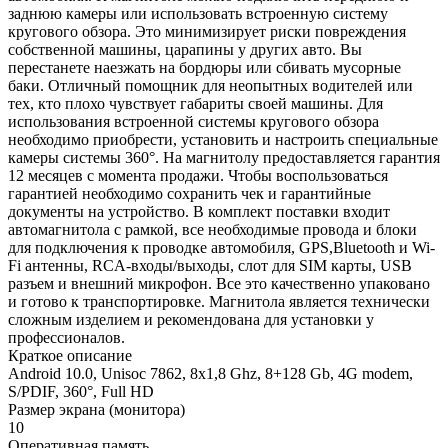
заднюю камеры или использовать встроенную систему
кругового обзора. Это минимизирует риски повреждения
собственной машины, царапины у других авто. Вы
перестанете наезжать на бордюры или сбивать мусорные
баки. Отличный помощник для неопытных водителей или
тех, кто плохо чувствует габариты своей машины. Для
использования встроенной системы кругового обзора
необходимо приобрести, установить и настроить специальные
камеры системы 360°. На магнитолу предоставляется гарантия
12 месяцев с момента продажи. Чтобы воспользоваться
гарантией необходимо сохранить чек и гарантийные
документы на устройство. В комплект поставки входит
автомагнитола с рамкой, все необходимые провода и блоки
для подключения к проводке автомобиля, GPS,Bluetooth и Wi-
Fi антенны, RCA-входы/выходы, слот для SIM карты, USB
разъем и внешний микрофон. Все это качественно упаковано
и готово к транспортировке. Магнитола является технически
сложным изделием и рекомендована для установки у
профессионалов.
Краткое описание
Android 10.0, Unisoc 7862, 8х1,8 Ghz, 8+128 Gb, 4G modem,
S/PDIF, 360°, Full HD
Размер экрана (монитора)
10
Оперативная память