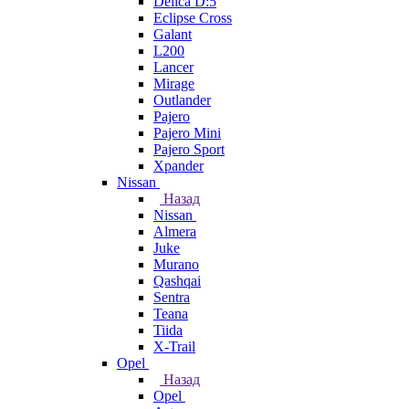
Delica D:5
Eclipse Cross
Galant
L200
Lancer
Mirage
Outlander
Pajero
Pajero Mini
Pajero Sport
Xpander
Nissan
Назад
Nissan
Almera
Juke
Murano
Qashqai
Sentra
Teana
Tiida
X-Trail
Opel
Назад
Opel