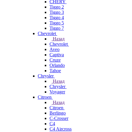
CHERY
Tiggo 2
Tiggo 3
Tiggo 4
Tiggo 5
Tiggo 7
Chevrolet
Назад
Chevrolet
Aveo
Captiva
Cruze
Orlando
Tahoe
Chrysler
Назад
Chrysler
Voyager
Citroen
Назад
Citroen
Berlingo
C-Crosser
C4
C4 Aircross