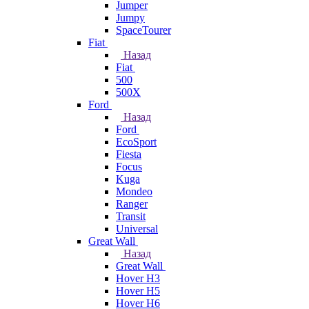
Jumper
Jumpy
SpaceTourer
Fiat
Назад
Fiat
500
500X
Ford
Назад
Ford
EcoSport
Fiesta
Focus
Kuga
Mondeo
Ranger
Transit
Universal
Great Wall
Назад
Great Wall
Hover H3
Hover H5
Hover H6