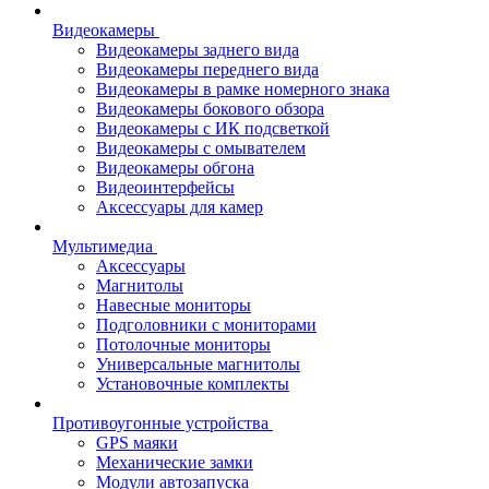
Видеокамеры
Видеокамеры заднего вида
Видеокамеры переднего вида
Видеокамеры в рамке номерного знака
Видеокамеры бокового обзора
Видеокамеры с ИК подсветкой
Видеокамеры с омывателем
Видеокамеры обгона
Видеоинтерфейсы
Аксессуары для камер
Мультимедиа
Аксессуары
Магнитолы
Навесные мониторы
Подголовники с мониторами
Потолочные мониторы
Универсальные магнитолы
Установочные комплекты
Противоугонные устройства
GPS маяки
Механические замки
Модули автозапуска