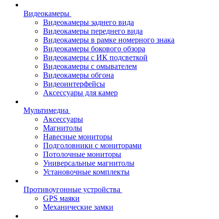
Видеокамеры
Видеокамеры заднего вида
Видеокамеры переднего вида
Видеокамеры в рамке номерного знака
Видеокамеры бокового обзора
Видеокамеры с ИК подсветкой
Видеокамеры с омывателем
Видеокамеры обгона
Видеоинтерфейсы
Аксессуары для камер
Мультимедиа
Аксессуары
Магнитолы
Навесные мониторы
Подголовники с мониторами
Потолочные мониторы
Универсальные магнитолы
Установочные комплекты
Противоугонные устройства
GPS маяки
Механические замки