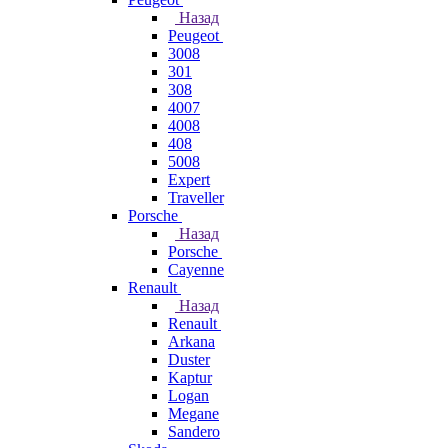
Назад
Peugeot
3008
301
308
4007
4008
408
5008
Expert
Traveller
Porsche
Назад
Porsche
Cayenne
Renault
Назад
Renault
Arkana
Duster
Kaptur
Logan
Megane
Sandero