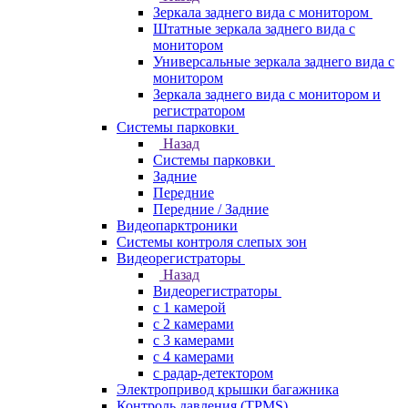
Зеркала заднего вида с монитором
Штатные зеркала заднего вида с
монитором
Универсальные зеркала заднего вида с
монитором
Зеркала заднего вида с монитором и
регистратором
Системы парковки
Назад
Системы парковки
Задние
Передние
Передние / Задние
Видеопарктроники
Системы контроля слепых зон
Видеорегистраторы
Назад
Видеорегистраторы
с 1 камерой
с 2 камерами
с 3 камерами
с 4 камерами
с радар-детектором
Электропривод крышки багажника
Контроль давления (TPMS)