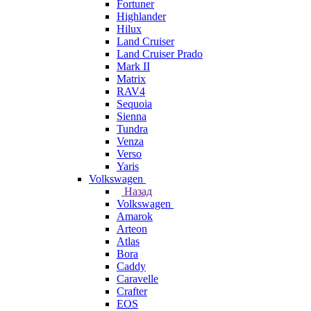
Fortuner
Highlander
Hilux
Land Cruiser
Land Cruiser Prado
Mark II
Matrix
RAV4
Sequoia
Sienna
Tundra
Venza
Verso
Yaris
Volkswagen
Назад
Volkswagen
Amarok
Arteon
Atlas
Bora
Caddy
Caravelle
Crafter
EOS