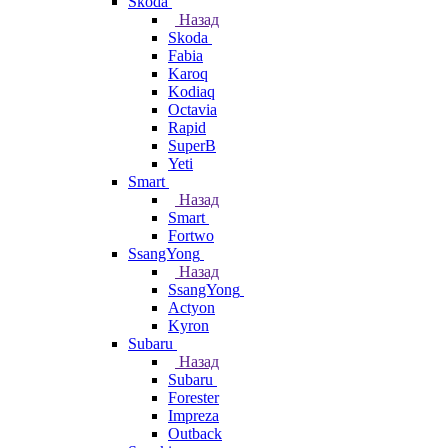
Skoda
Назад
Skoda
Fabia
Karoq
Kodiaq
Octavia
Rapid
SuperB
Yeti
Smart
Назад
Smart
Fortwo
SsangYong
Назад
SsangYong
Actyon
Kyron
Subaru
Назад
Subaru
Forester
Impreza
Outback