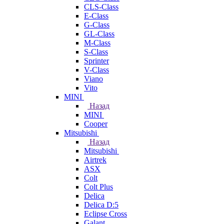
CLS-Class
E-Class
G-Class
GL-Class
M-Class
S-Class
Sprinter
V-Class
Viano
Vito
MINI
Назад
MINI
Cooper
Mitsubishi
Назад
Mitsubishi
Airtrek
ASX
Colt
Colt Plus
Delica
Delica D:5
Eclipse Cross
Galant