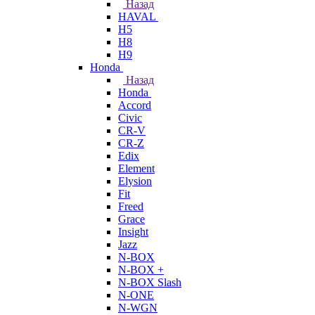
Назад
HAVAL
H5
H8
H9
Honda
Назад
Honda
Accord
Civic
CR-V
CR-Z
Edix
Element
Elysion
Fit
Freed
Grace
Insight
Jazz
N-BOX
N-BOX +
N-BOX Slash
N-ONE
N-WGN