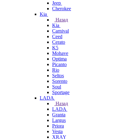
Jeep
Cherokee
Kia
Назад
Kia
Carnival
Ceed
Cerato
K5
Mohave
Optima
Picanto
Rio
Seltos
Sorento
Soul
Sportage
LADA
Назад
LADA
Granta
Largus
Priora
Vesta
XRAY