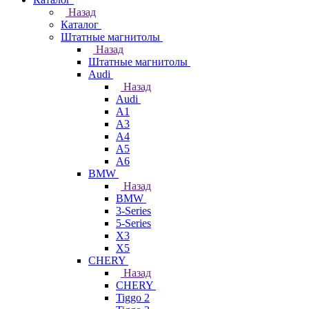
Назад
Каталог
Штатные магнитолы
Назад
Штатные магнитолы
Audi
Назад
Audi
A1
A3
A4
A5
A6
BMW
Назад
BMW
3-Series
5-Series
X3
X5
CHERY
Назад
CHERY
Tiggo 2