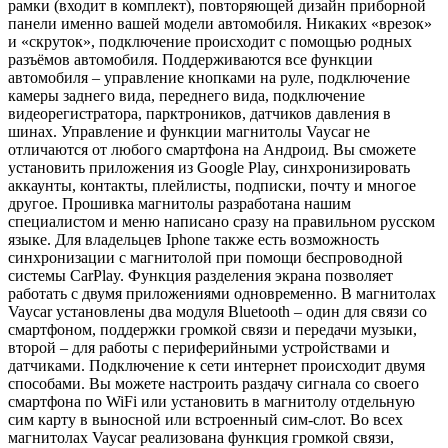
рамки (входит в комплект), повторяющей дизайн приборной
панели именно вашей модели автомобиля. Никаких «врезок»
и «скруток», подключение происходит с помощью родных
разъёмов автомобиля. Поддерживаются все функции
автомобиля – управление кнопками на руле, подключение
камеры заднего вида, переднего вида, подключение
видеорегистратора, парктроников, датчиков давления в
шинах. Управление и функции магнитолы Vaycar не
отличаются от любого смартфона на Андроид. Вы сможете
установить приложения из Google Play, синхронизировать
аккаунты, контакты, плейлисты, подписки, почту и многое
другое. Прошивка магнитолы разработана нашим
специалистом и меню написано сразу на правильном русском
языке. Для владельцев Iphone также есть возможность
синхронизации с магнитолой при помощи беспроводной
системы CarPlay. Функция разделения экрана позволяет
работать с двумя приложениями одновременно. В магнитолах
Vaycar установлены два модуля Bluetooth – один для связи со
смартфоном, поддержки громкой связи и передачи музыки,
второй – для работы с периферийными устройствами и
датчиками. Подключение к сети интернет происходит двумя
способами. Вы можете настроить раздачу сигнала со своего
смартфона по WiFi или установить в магнитолу отдельную
сим карту в выносной или встроенный сим-слот. Во всех
магнитолах Vaycar реализована функция громкой связи,