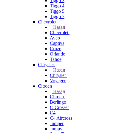
Tiggo 3
Tiggo 4
Tiggo 5
Tiggo 7
Chevrolet
Назад
Chevrolet
Aveo
Captiva
Cruze
Orlando
Tahoe
Chrysler
Назад
Chrysler
Voyager
Citroen
Назад
Citroen
Berlingo
C-Crosser
C4
C4 Aircross
Jumper
Jumpy