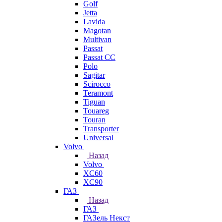
Golf
Jetta
Lavida
Magotan
Multivan
Passat
Passat CC
Polo
Sagitar
Scirocco
Teramont
Tiguan
Touareg
Touran
Transporter
Universal
Volvo
Назад
Volvo
XC60
XC90
ГАЗ
Назад
ГАЗ
ГАЗель Некст