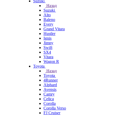
Suzuki
Назад
Suzuki
Alto
Baleno
Every
Grand Vitara
Hustler
Ignis
Jimny
Swift
SX4
Vitara
Wagon R
Toyota
Назад
Toyota
4Runner
Alphard
Avensis
Camry
Celica
Corolla
Corolla Verso
FJ Cruiser