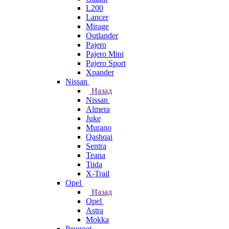
L200
Lancer
Mirage
Outlander
Pajero
Pajero Mini
Pajero Sport
Xpander
Nissan
Назад
Nissan
Almera
Juke
Murano
Qashqai
Sentra
Teana
Tiida
X-Trail
Opel
Назад
Opel
Astra
Mokka
Peugeot