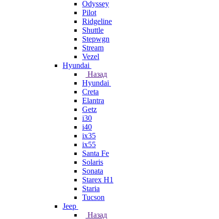
Odyssey
Pilot
Ridgeline
Shuttle
Stepwgn
Stream
Vezel
Hyundai
Назад
Hyundai
Creta
Elantra
Getz
i30
i40
ix35
ix55
Santa Fe
Solaris
Sonata
Starex H1
Staria
Tucson
Jeep
Назад