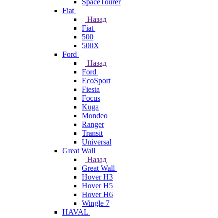
SpaceTourer
Fiat
Назад
Fiat
500
500X
Ford
Назад
Ford
EcoSport
Fiesta
Focus
Kuga
Mondeo
Ranger
Transit
Universal
Great Wall
Назад
Great Wall
Hover H3
Hover H5
Hover H6
Wingle 7
HAVAL