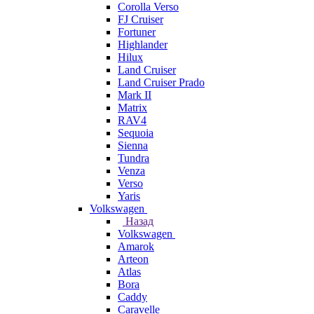
Corolla Verso
FJ Cruiser
Fortuner
Highlander
Hilux
Land Cruiser
Land Cruiser Prado
Mark II
Matrix
RAV4
Sequoia
Sienna
Tundra
Venza
Verso
Yaris
Volkswagen
Назад
Volkswagen
Amarok
Arteon
Atlas
Bora
Caddy
Caravelle