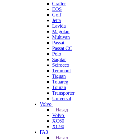
Crafter
EOS
Golf
Jetta
Lavida
Magotan
Multivan
Passat
Passat CC
Polo
Sagitar
Scirocco
Teramont
Tiguan
Touareg
Touran
Transporter
Universal
Volvo
Назад
Volvo
XC60
XC90
ГАЗ
Назад