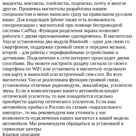
аккаунты, контакты, плейлисты, подписки, почту и многое
другое. Прошивка магнитолы разработана нашим
специалистом и меню написано сразу на правильном русском
языке. Для владельцев Iphone также есть возможность
синхронизации с магнитолой при помощи беспроводной
системы CarPlay. Функция разделения экрана позволяет
работать с двумя приложениями одновременно. В магнитолах
Vaycar установлены два модуля Bluetooth – один для связи со
смартфоном, поддержки громкой связи и передачи музыки,
второй – для работы с периферийными устройствами и
датчиками. Подключение к сети интернет происходит двумя
способами. Вы можете настроить раздачу сигнала со своего
смартфона по WiFi или установить в магнитолу отдельную
сим карту в выносной или встроенный сим-слот. Во всех
магнитолах Vaycar реализована функция громкой связи,
установлены отличные радиомодули, эквалайзеры, усилители
звука. Если в комплектацию вашего автомобиля входит
оптический усилитель, то вам понадобится отдельно
приобрести адаптер оптического усилителя. Если ваш
автомобиль прибыл в Россию по схемам «параллельного
импорта», то мы рекомендуем вам уточнить у нас
возможность подключения наших магнитол к вашей модели
автомобиля. Мы рекомендуем обращаться за установкой в
сервисные центры
Краткое описание