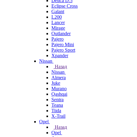
Delica D:5
Eclipse Cross
Galant
L200
Lancer
Mirage
Outlander
Pajero
Pajero Mini
Pajero Sport
Xpander
Nissan
Назад
Nissan
Almera
Juke
Murano
Qashqai
Sentra
Teana
Tiida
X-Trail
Opel
Назад
Opel