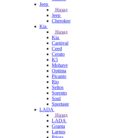
Jeep
Назад
Jeep
Cherokee
Kia
Назад
Kia
Carnival
Ceed
Cerato
K5
Mohave
Optima
Picanto
Rio
Seltos
Sorento
Soul
Sportage
LADA
Назад
LADA
Granta
Largus
Priora