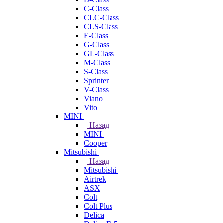
C-Class
CLC-Class
CLS-Class
E-Class
G-Class
GL-Class
M-Class
S-Class
Sprinter
V-Class
Viano
Vito
MINI
Назад
MINI
Cooper
Mitsubishi
Назад
Mitsubishi
Airtrek
ASX
Colt
Colt Plus
Delica