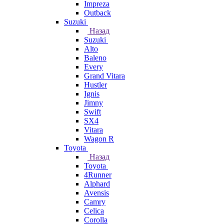
Impreza
Outback
Suzuki
Назад
Suzuki
Alto
Baleno
Every
Grand Vitara
Hustler
Ignis
Jimny
Swift
SX4
Vitara
Wagon R
Toyota
Назад
Toyota
4Runner
Alphard
Avensis
Camry
Celica
Corolla