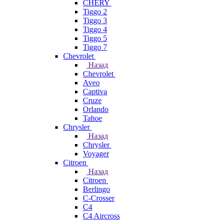
CHERY
Tiggo 2
Tiggo 3
Tiggo 4
Tiggo 5
Tiggo 7
Chevrolet
Назад
Chevrolet
Aveo
Captiva
Cruze
Orlando
Tahoe
Chrysler
Назад
Chrysler
Voyager
Citroen
Назад
Citroen
Berlingo
C-Crosser
C4
C4 Aircross