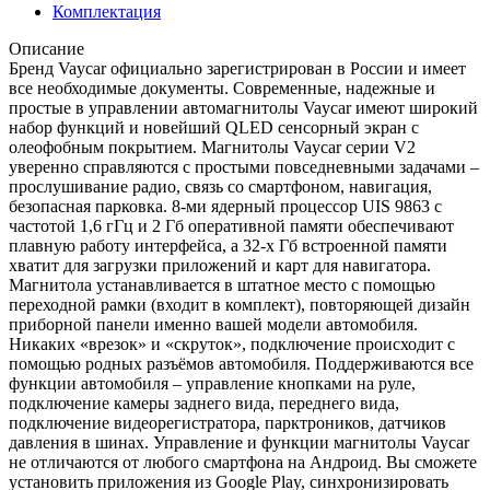
Комплектация
Описание
Бренд Vaycar официально зарегистрирован в России и имеет
все необходимые документы. Современные, надежные и
простые в управлении автомагнитолы Vaycar имеют широкий
набор функций и новейший QLED сенсорный экран с
олеофобным покрытием. Магнитолы Vaycar серии V2
уверенно справляются с простыми повседневными задачами –
прослушивание радио, связь со смартфоном, навигация,
безопасная парковка. 8-ми ядерный процессор UIS 9863 с
частотой 1,6 гГц и 2 Гб оперативной памяти обеспечивают
плавную работу интерфейса, а 32-х Гб встроенной памяти
хватит для загрузки приложений и карт для навигатора.
Магнитола устанавливается в штатное место с помощью
переходной рамки (входит в комплект), повторяющей дизайн
приборной панели именно вашей модели автомобиля.
Никаких «врезок» и «скруток», подключение происходит с
помощью родных разъёмов автомобиля. Поддерживаются все
функции автомобиля – управление кнопками на руле,
подключение камеры заднего вида, переднего вида,
подключение видеорегистратора, парктроников, датчиков
давления в шинах. Управление и функции магнитолы Vaycar
не отличаются от любого смартфона на Андроид. Вы сможете
установить приложения из Google Play, синхронизировать