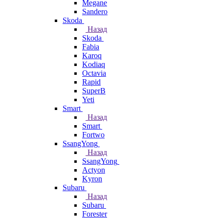
Megane
Sandero
Skoda
Назад
Skoda
Fabia
Karoq
Kodiaq
Octavia
Rapid
SuperB
Yeti
Smart
Назад
Smart
Fortwo
SsangYong
Назад
SsangYong
Actyon
Kyron
Subaru
Назад
Subaru
Forester