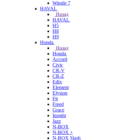
Wingle 7
HAVAL
Назад
HAVAL
H5
H8
H9
Honda
Назад
Honda
Accord
Civic
CR-V
CR-Z
Edix
Element
Elysion
Fit
Freed
Grace
Insight
Jazz
N-BOX
N-BOX +
N-BOX Slash