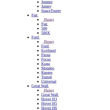
Jumper
Jumpy
SpaceTourer
Fiat
Назад
Fiat
500
500X
Ford
Назад
Ford
EcoSport
Fiesta
Focus
Kuga
Mondeo
Ranger
Transit
Universal
Great Wall
Назад
Great Wall
Hover H3
Hover H5
Hover H6