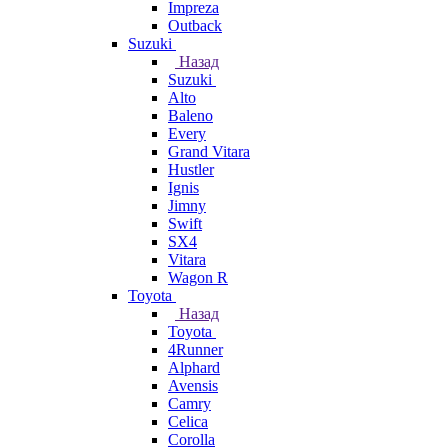
Impreza
Outback
Suzuki
Назад
Suzuki
Alto
Baleno
Every
Grand Vitara
Hustler
Ignis
Jimny
Swift
SX4
Vitara
Wagon R
Toyota
Назад
Toyota
4Runner
Alphard
Avensis
Camry
Celica
Corolla