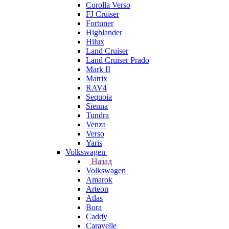
Corolla Verso
FJ Cruiser
Fortuner
Highlander
Hilux
Land Cruiser
Land Cruiser Prado
Mark II
Matrix
RAV4
Sequoia
Sienna
Tundra
Venza
Verso
Yaris
Volkswagen
Назад
Volkswagen
Amarok
Arteon
Atlas
Bora
Caddy
Caravelle