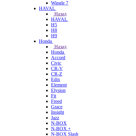
Wingle 7
HAVAL
Назад
HAVAL
H5
H8
H9
Honda
Назад
Honda
Accord
Civic
CR-V
CR-Z
Edix
Element
Elysion
Fit
Freed
Grace
Insight
Jazz
N-BOX
N-BOX +
N-BOX Slash