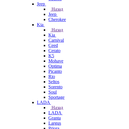
Jeep
Назад
Jeep
Cherokee
Kia
Назад
Kia
Carnival
Ceed
Cerato
K5
Mohave
Optima
Picanto
Rio
Seltos
Sorento
Soul
Sportage
LADA
Назад
LADA
Granta
Largus
Priora