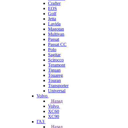
Crafter
EOS
Golf
Jetta
Lavida
Magotan
Multivan
Passat
Passat CC
Polo
Sagitar
Scirocco
Teramont
Tiguan
Touareg
Touran
Transporter
Universal
Volvo
Назад
Volvo
XC60
XC90
ГАЗ
Назад