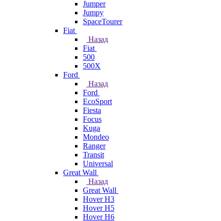
Jumper
Jumpy
SpaceTourer
Fiat
Назад
Fiat
500
500X
Ford
Назад
Ford
EcoSport
Fiesta
Focus
Kuga
Mondeo
Ranger
Transit
Universal
Great Wall
Назад
Great Wall
Hover H3
Hover H5
Hover H6