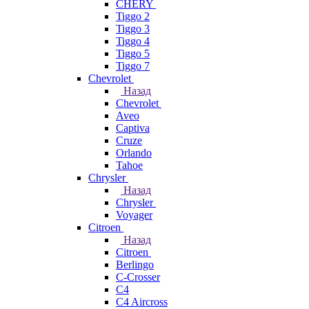
CHERY
Tiggo 2
Tiggo 3
Tiggo 4
Tiggo 5
Tiggo 7
Chevrolet
Назад
Chevrolet
Aveo
Captiva
Cruze
Orlando
Tahoe
Chrysler
Назад
Chrysler
Voyager
Citroen
Назад
Citroen
Berlingo
C-Crosser
C4
C4 Aircross