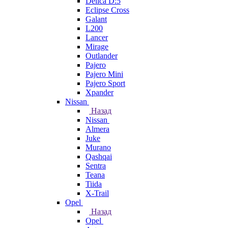
Delica D:5
Eclipse Cross
Galant
L200
Lancer
Mirage
Outlander
Pajero
Pajero Mini
Pajero Sport
Xpander
Nissan
Назад
Nissan
Almera
Juke
Murano
Qashqai
Sentra
Teana
Tiida
X-Trail
Opel
Назад
Opel