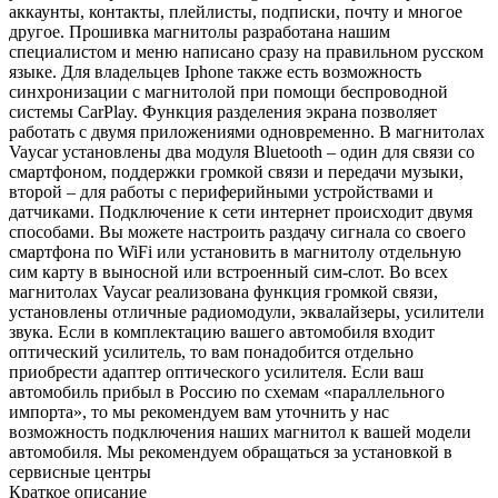
аккаунты, контакты, плейлисты, подписки, почту и многое
другое. Прошивка магнитолы разработана нашим
специалистом и меню написано сразу на правильном русском
языке. Для владельцев Iphone также есть возможность
синхронизации с магнитолой при помощи беспроводной
системы CarPlay. Функция разделения экрана позволяет
работать с двумя приложениями одновременно. В магнитолах
Vaycar установлены два модуля Bluetooth – один для связи со
смартфоном, поддержки громкой связи и передачи музыки,
второй – для работы с периферийными устройствами и
датчиками. Подключение к сети интернет происходит двумя
способами. Вы можете настроить раздачу сигнала со своего
смартфона по WiFi или установить в магнитолу отдельную
сим карту в выносной или встроенный сим-слот. Во всех
магнитолах Vaycar реализована функция громкой связи,
установлены отличные радиомодули, эквалайзеры, усилители
звука. Если в комплектацию вашего автомобиля входит
оптический усилитель, то вам понадобится отдельно
приобрести адаптер оптического усилителя. Если ваш
автомобиль прибыл в Россию по схемам «параллельного
импорта», то мы рекомендуем вам уточнить у нас
возможность подключения наших магнитол к вашей модели
автомобиля. Мы рекомендуем обращаться за установкой в
сервисные центры
Краткое описание