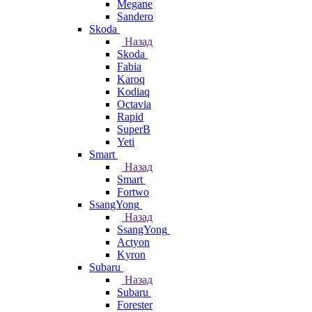
Megane
Sandero
Skoda
Назад
Skoda
Fabia
Karoq
Kodiaq
Octavia
Rapid
SuperB
Yeti
Smart
Назад
Smart
Fortwo
SsangYong
Назад
SsangYong
Actyon
Kyron
Subaru
Назад
Subaru
Forester