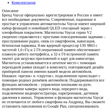
Комплектация
Описание
Бренд Vaycar официально зарегистрирован в России и имеет
все необходимые документы. Современные, надежные и
простые в управлении автомагнитолы Vaycar имеют широкий
набор функций и новейший QLED сенсорный экран с
олеофобным покрытием. Магнитолы Vaycar серии V2
уверенно справляются с простыми повседневными задачами –
прослушивание радио, связь со смартфоном, навигация,
безопасная парковка. 8-ми ядерный процессор UIS 9863 с
частотой 1,6 гГц и 2 Гб оперативной памяти обеспечивают
плавную работу интерфейса, а 32-х Гб встроенной памяти
хватит для загрузки приложений и карт для навигатора.
Магнитола устанавливается в штатное место с помощью
переходной рамки (входит в комплект), повторяющей дизайн
приборной панели именно вашей модели автомобиля.
Никаких «врезок» и «скруток», подключение происходит с
помощью родных разъёмов автомобиля. Поддерживаются все
функции автомобиля – управление кнопками на руле,
подключение камеры заднего вида, переднего вида,
подключение видеорегистратора, парктроников, датчиков
давления в шинах. Управление и функции магнитолы Vaycar
не отличаются от любого смартфона на Андроид. Вы сможете
установить приложения из Google Play, синхронизировать