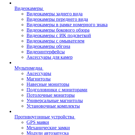
Видеокамеры
Видеокамеры заднего вида
Видеокамеры переднего вида
Видеокамеры в рамке номерного знака
Видеокамеры бокового обзора
Видеокамеры с ИК подсветкой
Видеокамеры с омывателем
Видеокамеры обгона
Видеоинтерфейсы
Аксессуары для камер
Мультимедиа
Аксессуары
Магнитолы
Навесные мониторы
Подголовники с мониторами
Потолочные мониторы
Универсальные магнитолы
Установочные комплекты
Противоугонные устройства
GPS маяки
Механические замки
Модули автозапуска