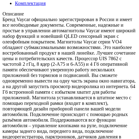
Комплектация
Описание
Бренд Vaycar официально зарегистрирован в России и имеет
все необходимые документы. Современные, надежные и
простые в управлении автомагнитолы Vaycar имеют широкий
набор функций и новейший QLED сенсорный экран с
олеофобным покрытием. Магнитолы Vaycar серии VО4
обладают субмаксимальными возможностями. Это наиболее
востребованный продукт в нашей линейке. Лучшее сочетание
цены и потребительских качеств. Процессор UIS 7862 с
частотой 2 гГц, 8 ядер (2-А75 и 6-А55) и 4 Гб оперативной
памяти обеспечивают уверенную работу нескольких
приложений без тормозов и подвисаний. Вы сможете
одновременно вывести на одну часть экрана окно навигатора,
а на другой запустить просмотр видеоролика из интернета. 64
Гб встроенной памяти с избытком хватит для работы
приложений. Магнитола устанавливается в штатное место с
помощью переходной рамки (входит в комплект),
повторяющей дизайн приборной панели вашей модели
автомобиля. Подключение происходит с помощью родных
разъёмов автомобиля. Поддерживаются все функции
автомобиля – управление кнопками на руле, подключение
камеры заднего вида, переднего вида, подключение
видеорегистратора, парктроников, датчиков давления в