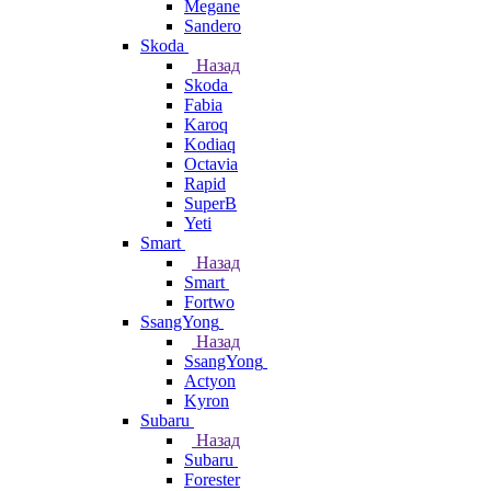
Megane
Sandero
Skoda
Назад
Skoda
Fabia
Karoq
Kodiaq
Octavia
Rapid
SuperB
Yeti
Smart
Назад
Smart
Fortwo
SsangYong
Назад
SsangYong
Actyon
Kyron
Subaru
Назад
Subaru
Forester