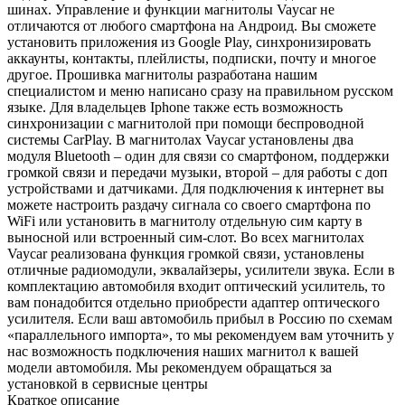
шинах. Управление и функции магнитолы Vaycar не
отличаются от любого смартфона на Андроид. Вы сможете
установить приложения из Google Play, синхронизировать
аккаунты, контакты, плейлисты, подписки, почту и многое
другое. Прошивка магнитолы разработана нашим
специалистом и меню написано сразу на правильном русском
языке. Для владельцев Iphone также есть возможность
синхронизации с магнитолой при помощи беспроводной
системы CarPlay. В магнитолах Vaycar установлены два
модуля Bluetooth – один для связи со смартфоном, поддержки
громкой связи и передачи музыки, второй – для работы с доп
устройствами и датчиками. Для подключения к интернет вы
можете настроить раздачу сигнала со своего смартфона по
WiFi или установить в магнитолу отдельную сим карту в
выносной или встроенный сим-слот. Во всех магнитолах
Vaycar реализована функция громкой связи, установлены
отличные радиомодули, эквалайзеры, усилители звука. Если в
комплектацию автомобиля входит оптический усилитель, то
вам понадобится отдельно приобрести адаптер оптического
усилителя. Если ваш автомобиль прибыл в Россию по схемам
«параллельного импорта», то мы рекомендуем вам уточнить у
нас возможность подключения наших магнитол к вашей
модели автомобиля. Мы рекомендуем обращаться за
установкой в сервисные центры
Краткое описание