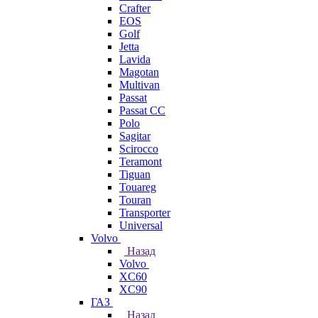
Crafter
EOS
Golf
Jetta
Lavida
Magotan
Multivan
Passat
Passat CC
Polo
Sagitar
Scirocco
Teramont
Tiguan
Touareg
Touran
Transporter
Universal
Volvo
Назад
Volvo
XC60
XC90
ГАЗ
Назад