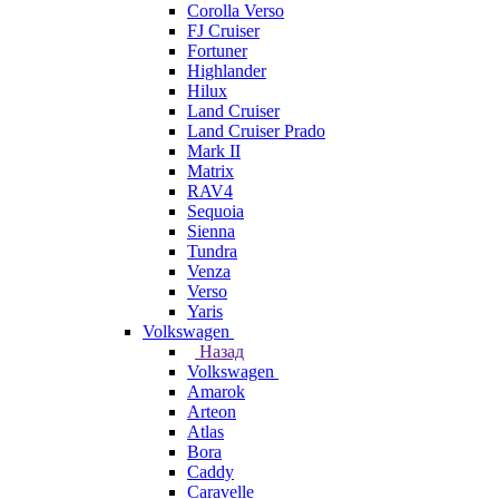
Corolla Verso
FJ Cruiser
Fortuner
Highlander
Hilux
Land Cruiser
Land Cruiser Prado
Mark II
Matrix
RAV4
Sequoia
Sienna
Tundra
Venza
Verso
Yaris
Volkswagen
Назад
Volkswagen
Amarok
Arteon
Atlas
Bora
Caddy
Caravelle