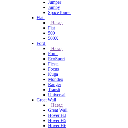
Jumper
Jumpy
SpaceTourer
Fiat
Назад
Fiat
500
500X
Ford
Назад
Ford
EcoSport
Fiesta
Focus
Kuga
Mondeo
Ranger
Transit
Universal
Great Wall
Назад
Great Wall
Hover H3
Hover H5
Hover H6