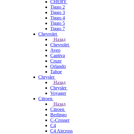
CHERY
Tiggo 2
Tiggo 3
Tiggo 4
Tiggo 5
Tiggo 7
Chevrolet
Назад
Chevrolet
Aveo
Captiva
Cruze
Orlando
Tahoe
Chrysler
Назад
Chrysler
Voyager
Citroen
Назад
Citroen
Berlingo
C-Crosser
C4
C4 Aircross