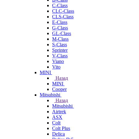
C-Class
CLC-Class
CLS-Class
E-Class
G-Class
GL-Class
M-Class
S-Class
Sprinter
V-Class
Viano
Vito
MINI
Назад
MINI
Cooper
Mitsubishi
Назад
Mitsubishi
Airtrek
ASX
Colt
Colt Plus
Delica