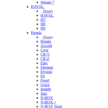
Wingle 7
HAVAL
Назад
HAVAL
H5
H8
H9
Honda
Назад
Honda
Accord
Civic
CR-V
CR-Z
Edix
Element
Elysion
Fit
Freed
Grace
Insight
Jazz
N-BOX
N-BOX +
N-BOX Slash