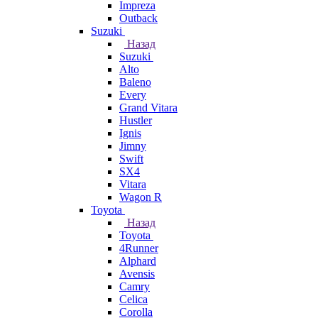
Impreza
Outback
Suzuki
Назад
Suzuki
Alto
Baleno
Every
Grand Vitara
Hustler
Ignis
Jimny
Swift
SX4
Vitara
Wagon R
Toyota
Назад
Toyota
4Runner
Alphard
Avensis
Camry
Celica
Corolla