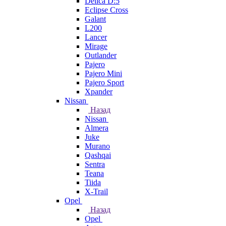
Delica D:5
Eclipse Cross
Galant
L200
Lancer
Mirage
Outlander
Pajero
Pajero Mini
Pajero Sport
Xpander
Nissan
Назад
Nissan
Almera
Juke
Murano
Qashqai
Sentra
Teana
Tiida
X-Trail
Opel
Назад
Opel