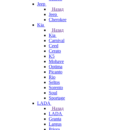
Jeep
Назад
Jeep
Cherokee
Kia
Назад
Kia
Carnival
Ceed
Cerato
K5
Mohave
Optima
Picanto
Rio
Seltos
Sorento
Soul
Sportage
LADA
Назад
LADA
Granta
Largus
Priora