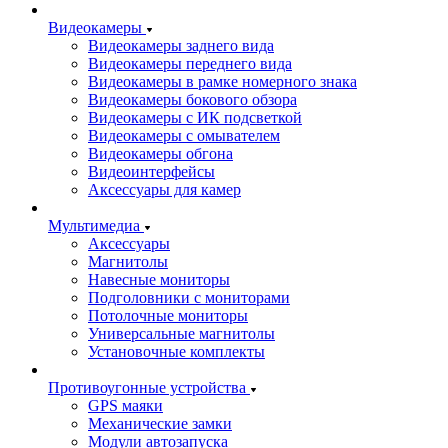
Видеокамеры
Видеокамеры заднего вида
Видеокамеры переднего вида
Видеокамеры в рамке номерного знака
Видеокамеры бокового обзора
Видеокамеры с ИК подсветкой
Видеокамеры с омывателем
Видеокамеры обгона
Видеоинтерфейсы
Аксессуары для камер
Мультимедиа
Аксессуары
Магнитолы
Навесные мониторы
Подголовники с мониторами
Потолочные мониторы
Универсальные магнитолы
Установочные комплекты
Противоугонные устройства
GPS маяки
Механические замки
Модули автозапуска