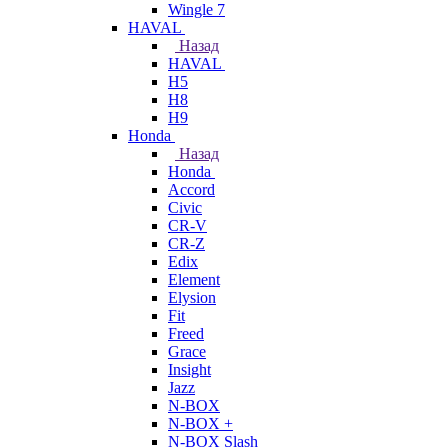
Wingle 7
HAVAL
Назад
HAVAL
H5
H8
H9
Honda
Назад
Honda
Accord
Civic
CR-V
CR-Z
Edix
Element
Elysion
Fit
Freed
Grace
Insight
Jazz
N-BOX
N-BOX +
N-BOX Slash