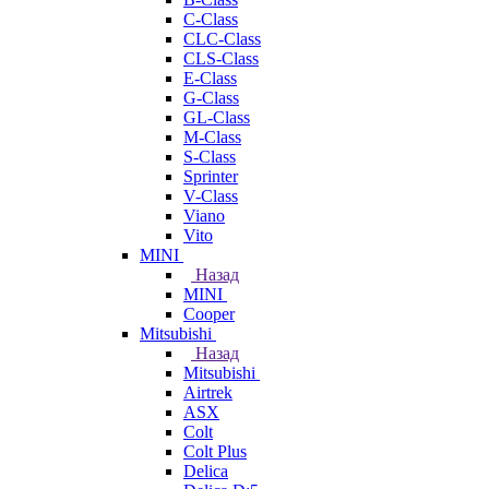
C-Class
CLC-Class
CLS-Class
E-Class
G-Class
GL-Class
M-Class
S-Class
Sprinter
V-Class
Viano
Vito
MINI
Назад
MINI
Cooper
Mitsubishi
Назад
Mitsubishi
Airtrek
ASX
Colt
Colt Plus
Delica