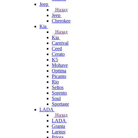
Jeep
Назад
Jeep
Cherokee
Kia
Назад
Kia
Carnival
Ceed
Cerato
K5
Mohave
Optima
Picanto
Rio
Seltos
Sorento
Soul
Sportage
LADA
Назад
LADA
Granta
Largus
Priora