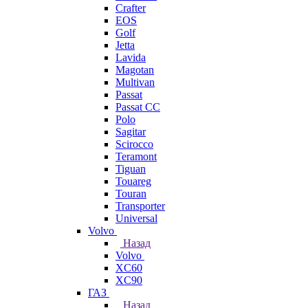
Crafter
EOS
Golf
Jetta
Lavida
Magotan
Multivan
Passat
Passat CC
Polo
Sagitar
Scirocco
Teramont
Tiguan
Touareg
Touran
Transporter
Universal
Volvo
Назад
Volvo
XC60
XC90
ГАЗ
Назад