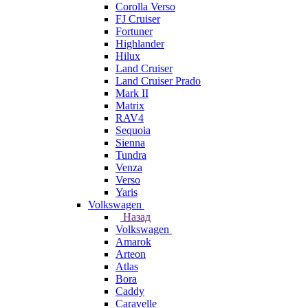
Corolla Verso
FJ Cruiser
Fortuner
Highlander
Hilux
Land Cruiser
Land Cruiser Prado
Mark II
Matrix
RAV4
Sequoia
Sienna
Tundra
Venza
Verso
Yaris
Volkswagen
Назад
Volkswagen
Amarok
Arteon
Atlas
Bora
Caddy
Caravelle