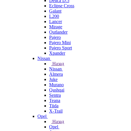
Delica D:5
Eclipse Cross
Galant
L200
Lancer
Mirage
Outlander
Pajero
Pajero Mini
Pajero Sport
Xpander
Nissan
Назад
Nissan
Almera
Juke
Murano
Qashqai
Sentra
Teana
Tiida
X-Trail
Opel
Назад
Opel