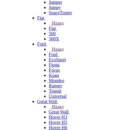
Jumper
Jumpy
SpaceTourer
Fiat
Назад
Fiat
500
500X
Ford
Назад
Ford
EcoSport
Fiesta
Focus
Kuga
Mondeo
Ranger
Transit
Universal
Great Wall
Назад
Great Wall
Hover H3
Hover H5
Hover H6