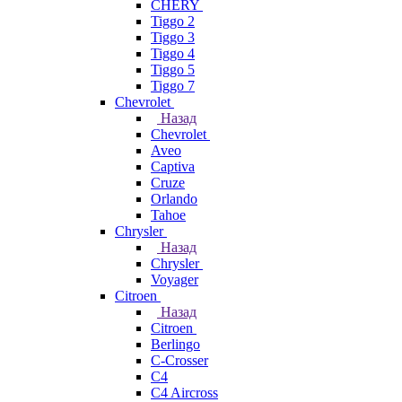
CHERY
Tiggo 2
Tiggo 3
Tiggo 4
Tiggo 5
Tiggo 7
Chevrolet
Назад
Chevrolet
Aveo
Captiva
Cruze
Orlando
Tahoe
Chrysler
Назад
Chrysler
Voyager
Citroen
Назад
Citroen
Berlingo
C-Crosser
C4
C4 Aircross