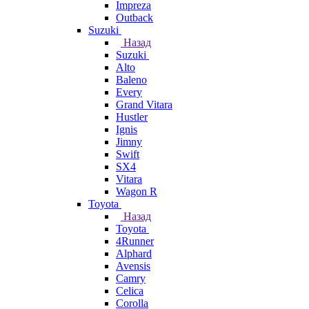
Impreza
Outback
Suzuki
Назад
Suzuki
Alto
Baleno
Every
Grand Vitara
Hustler
Ignis
Jimny
Swift
SX4
Vitara
Wagon R
Toyota
Назад
Toyota
4Runner
Alphard
Avensis
Camry
Celica
Corolla