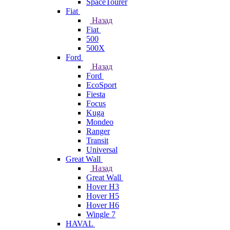
SpaceTourer
Fiat
Назад
Fiat
500
500X
Ford
Назад
Ford
EcoSport
Fiesta
Focus
Kuga
Mondeo
Ranger
Transit
Universal
Great Wall
Назад
Great Wall
Hover H3
Hover H5
Hover H6
Wingle 7
HAVAL