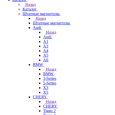
Назад
Каталог
Штатные магнитолы
Назад
Штатные магнитолы
Audi
Назад
Audi
A1
A3
A4
A5
A6
BMW
Назад
BMW
3-Series
5-Series
X3
X5
CHERY
Назад
CHERY
Tiggo 2