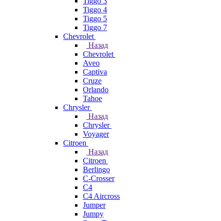
Tiggo 3
Tiggo 4
Tiggo 5
Tiggo 7
Chevrolet
Назад
Chevrolet
Aveo
Captiva
Cruze
Orlando
Tahoe
Chrysler
Назад
Chrysler
Voyager
Citroen
Назад
Citroen
Berlingo
C-Crosser
C4
C4 Aircross
Jumper
Jumpy