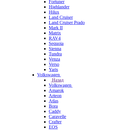
Fortuner
Highlander
Hilux
Land Cruiser
Land Cruiser Prado
Mark II
Matrix
RAV4
Sequoia
Sienna
Tundra
Venza
Verso
Yaris
Volkswagen
Назад
Volkswagen
Amarok
Arteon
Atlas
Bora
Caddy
Caravelle
Crafter
EOS