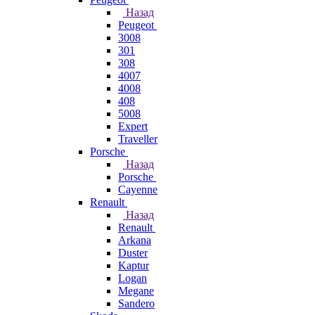
Назад
Peugeot
3008
301
308
4007
4008
408
5008
Expert
Traveller
Porsche
Назад
Porsche
Cayenne
Renault
Назад
Renault
Arkana
Duster
Kaptur
Logan
Megane
Sandero