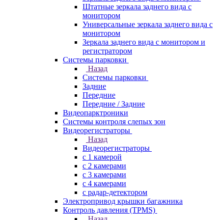
Штатные зеркала заднего вида с
монитором
Универсальные зеркала заднего вида с
монитором
Зеркала заднего вида с монитором и
регистратором
Системы парковки
Назад
Системы парковки
Задние
Передние
Передние / Задние
Видеопарктроники
Системы контроля слепых зон
Видеорегистраторы
Назад
Видеорегистраторы
с 1 камерой
с 2 камерами
с 3 камерами
с 4 камерами
с радар-детектором
Электропривод крышки багажника
Контроль давления (TPMS)
Назад