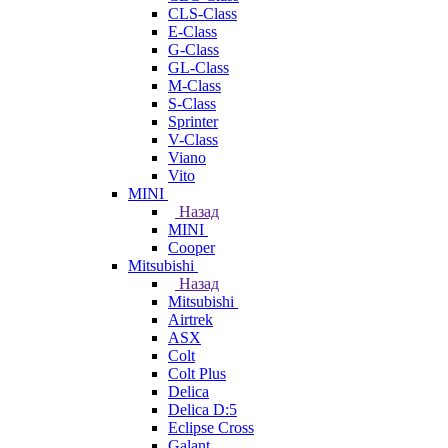
CLS-Class
E-Class
G-Class
GL-Class
M-Class
S-Class
Sprinter
V-Class
Viano
Vito
MINI
Назад
MINI
Cooper
Mitsubishi
Назад
Mitsubishi
Airtrek
ASX
Colt
Colt Plus
Delica
Delica D:5
Eclipse Cross
Galant