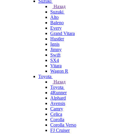
Suzuki
Назад
Suzuki
Alto
Baleno
Every
Grand Vitara
Hustler
Ignis
Jimny
Swift
SX4
Vitara
Wagon R
Toyota
Назад
Toyota
4Runner
Alphard
Avensis
Camry
Celica
Corolla
Corolla Verso
FJ Cruiser