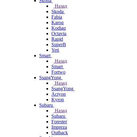
Skoda
Назад
Skoda
Fabia
Karoq
Kodiaq
Octavia
Rapid
SuperB
Yeti
Smart
Назад
Smart
Fortwo
SsangYong
Назад
SsangYong
Actyon
Kyron
Subaru
Назад
Subaru
Forester
Impreza
Outback