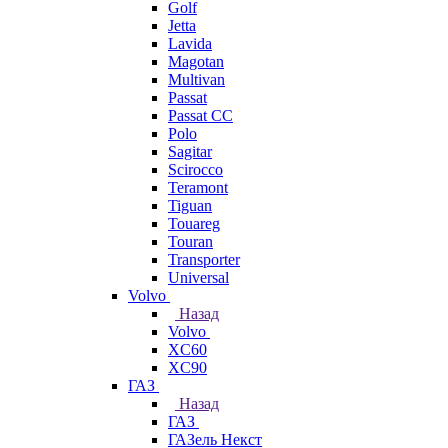
Golf
Jetta
Lavida
Magotan
Multivan
Passat
Passat CC
Polo
Sagitar
Scirocco
Teramont
Tiguan
Touareg
Touran
Transporter
Universal
Volvo
Назад
Volvo
XC60
XC90
ГАЗ
Назад
ГАЗ
ГАЗель Некст