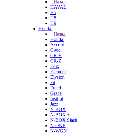
Назад
HAVAL
H5
H8
H9
Honda
Назад
Honda
Accord
Civic
CR-V
CR-Z
Edix
Element
Elysion
Fit
Freed
Grace
Insight
Jazz
N-BOX
N-BOX +
N-BOX Slash
N-ONE
N-WGN