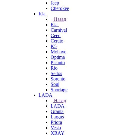
Jeep
Cherokee
Kia
Назад
Kia
Carnival
Ceed
Cerato
K5
Mohave
Optima
Picanto
Rio
Seltos
Sorento
Soul
Sportage
LADA
Назад
LADA
Granta
Largus
Priora
Vesta
XRAY