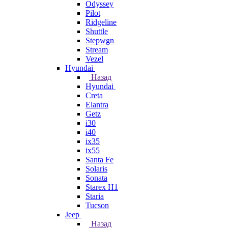
Odyssey
Pilot
Ridgeline
Shuttle
Stepwgn
Stream
Vezel
Hyundai
Назад
Hyundai
Creta
Elantra
Getz
i30
i40
ix35
ix55
Santa Fe
Solaris
Sonata
Starex H1
Staria
Tucson
Jeep
Назад