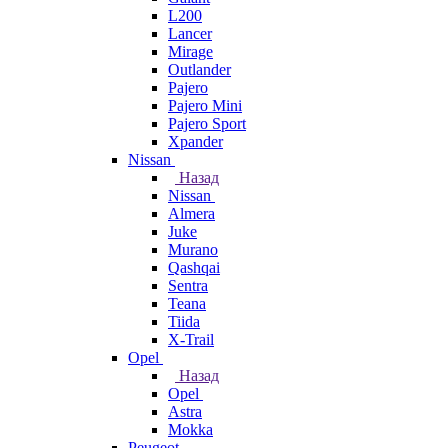
L200
Lancer
Mirage
Outlander
Pajero
Pajero Mini
Pajero Sport
Xpander
Nissan
Назад
Nissan
Almera
Juke
Murano
Qashqai
Sentra
Teana
Tiida
X-Trail
Opel
Назад
Opel
Astra
Mokka
Peugeot