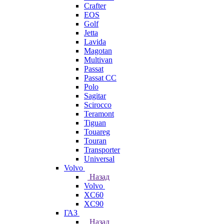
Crafter
EOS
Golf
Jetta
Lavida
Magotan
Multivan
Passat
Passat CC
Polo
Sagitar
Scirocco
Teramont
Tiguan
Touareg
Touran
Transporter
Universal
Volvo
Назад
Volvo
XC60
XC90
ГАЗ
Назад