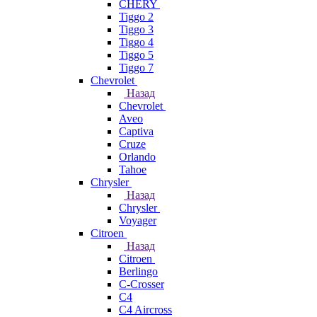
CHERY
Tiggo 2
Tiggo 3
Tiggo 4
Tiggo 5
Tiggo 7
Chevrolet
Назад
Chevrolet
Aveo
Captiva
Cruze
Orlando
Tahoe
Chrysler
Назад
Chrysler
Voyager
Citroen
Назад
Citroen
Berlingo
C-Crosser
C4
C4 Aircross