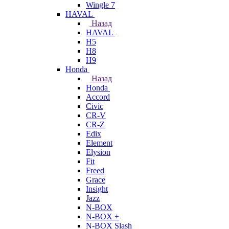
Wingle 7
HAVAL
Назад
HAVAL
H5
H8
H9
Honda
Назад
Honda
Accord
Civic
CR-V
CR-Z
Edix
Element
Elysion
Fit
Freed
Grace
Insight
Jazz
N-BOX
N-BOX +
N-BOX Slash