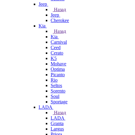
Jeep
Назад
Jeep
Cherokee
Kia
Назад
Kia
Carnival
Ceed
Cerato
K5
Mohave
Optima
Picanto
Rio
Seltos
Sorento
Soul
Sportage
LADA
Назад
LADA
Granta
Largus
Priora