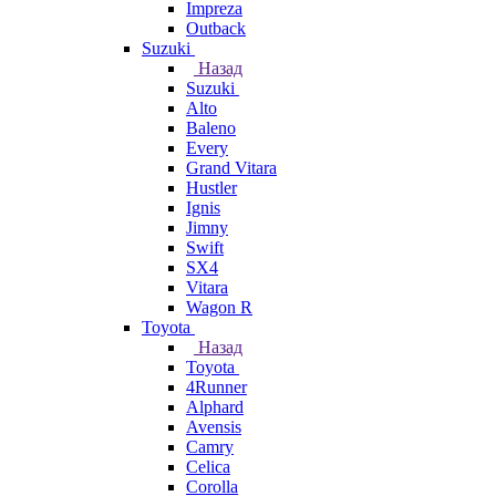
Impreza
Outback
Suzuki
Назад
Suzuki
Alto
Baleno
Every
Grand Vitara
Hustler
Ignis
Jimny
Swift
SX4
Vitara
Wagon R
Toyota
Назад
Toyota
4Runner
Alphard
Avensis
Camry
Celica
Corolla