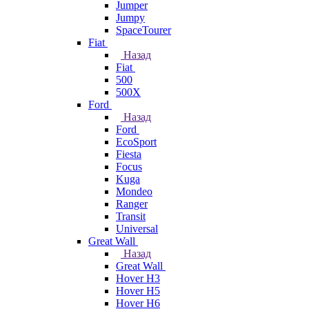
Jumper
Jumpy
SpaceTourer
Fiat
Назад
Fiat
500
500X
Ford
Назад
Ford
EcoSport
Fiesta
Focus
Kuga
Mondeo
Ranger
Transit
Universal
Great Wall
Назад
Great Wall
Hover H3
Hover H5
Hover H6