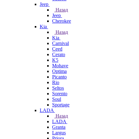
Jeep
Назад
Jeep
Cherokee
Kia
Назад
Kia
Carnival
Ceed
Cerato
K5
Mohave
Optima
Picanto
Rio
Seltos
Sorento
Soul
Sportage
LADA
Назад
LADA
Granta
Largus
Priora