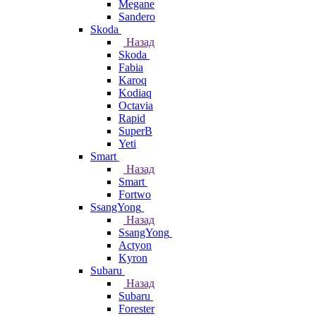
Megane
Sandero
Skoda
Назад
Skoda
Fabia
Karoq
Kodiaq
Octavia
Rapid
SuperB
Yeti
Smart
Назад
Smart
Fortwo
SsangYong
Назад
SsangYong
Actyon
Kyron
Subaru
Назад
Subaru
Forester