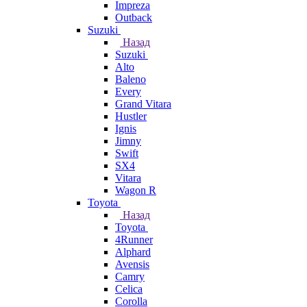
Impreza
Outback
Suzuki
Назад
Suzuki
Alto
Baleno
Every
Grand Vitara
Hustler
Ignis
Jimny
Swift
SX4
Vitara
Wagon R
Toyota
Назад
Toyota
4Runner
Alphard
Avensis
Camry
Celica
Corolla