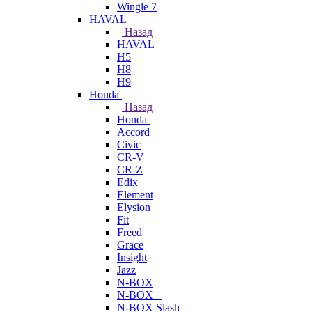
Wingle 7
HAVAL
Назад
HAVAL
H5
H8
H9
Honda
Назад
Honda
Accord
Civic
CR-V
CR-Z
Edix
Element
Elysion
Fit
Freed
Grace
Insight
Jazz
N-BOX
N-BOX +
N-BOX Slash