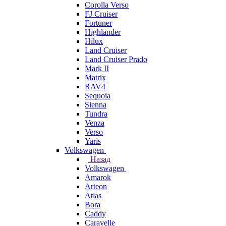
Corolla Verso
FJ Cruiser
Fortuner
Highlander
Hilux
Land Cruiser
Land Cruiser Prado
Mark II
Matrix
RAV4
Sequoia
Sienna
Tundra
Venza
Verso
Yaris
Volkswagen
Назад
Volkswagen
Amarok
Arteon
Atlas
Bora
Caddy
Caravelle