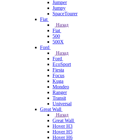
Jumper
Jumpy
SpaceTourer
Fiat
Назад
Fiat
500
500X
Ford
Назад
Ford
EcoSport
Fiesta
Focus
Kuga
Mondeo
Ranger
Transit
Universal
Great Wall
Назад
Great Wall
Hover H3
Hover H5
Hover H6