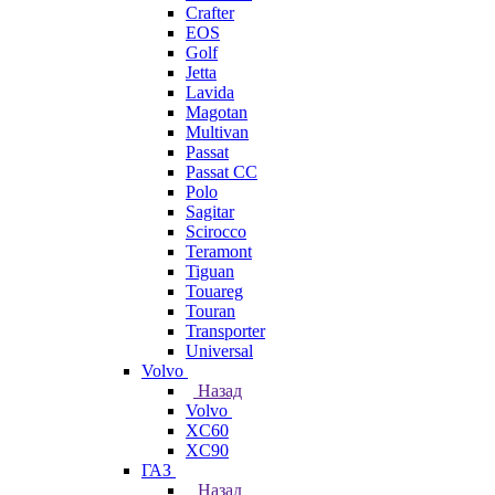
Crafter
EOS
Golf
Jetta
Lavida
Magotan
Multivan
Passat
Passat CC
Polo
Sagitar
Scirocco
Teramont
Tiguan
Touareg
Touran
Transporter
Universal
Volvo
Назад
Volvo
XC60
XC90
ГАЗ
Назад