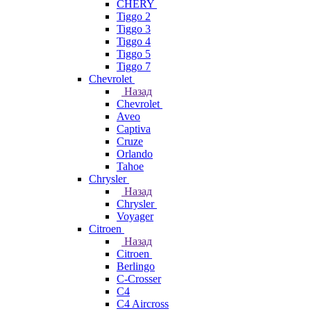
CHERY
Tiggo 2
Tiggo 3
Tiggo 4
Tiggo 5
Tiggo 7
Chevrolet
Назад
Chevrolet
Aveo
Captiva
Cruze
Orlando
Tahoe
Chrysler
Назад
Chrysler
Voyager
Citroen
Назад
Citroen
Berlingo
C-Crosser
C4
C4 Aircross