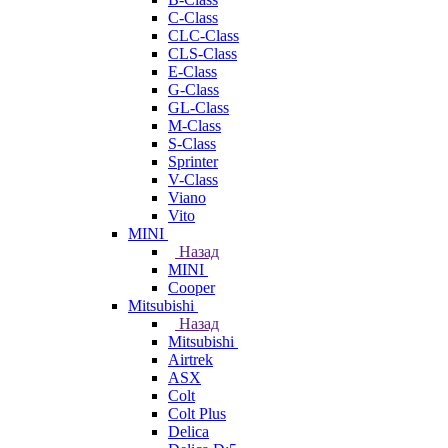
C-Class
CLC-Class
CLS-Class
E-Class
G-Class
GL-Class
M-Class
S-Class
Sprinter
V-Class
Viano
Vito
MINI
Назад
MINI
Cooper
Mitsubishi
Назад
Mitsubishi
Airtrek
ASX
Colt
Colt Plus
Delica