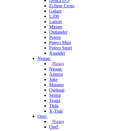
Delica D:5
Eclipse Cross
Galant
L200
Lancer
Mirage
Outlander
Pajero
Pajero Mini
Pajero Sport
Xpander
Nissan
Назад
Nissan
Almera
Juke
Murano
Qashqai
Sentra
Teana
Tiida
X-Trail
Opel
Назад
Opel