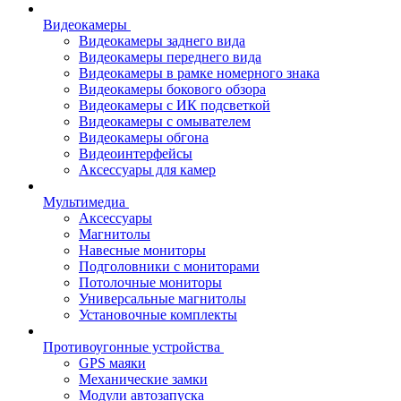
Видеокамеры
Видеокамеры заднего вида
Видеокамеры переднего вида
Видеокамеры в рамке номерного знака
Видеокамеры бокового обзора
Видеокамеры с ИК подсветкой
Видеокамеры с омывателем
Видеокамеры обгона
Видеоинтерфейсы
Аксессуары для камер
Мультимедиа
Аксессуары
Магнитолы
Навесные мониторы
Подголовники с мониторами
Потолочные мониторы
Универсальные магнитолы
Установочные комплекты
Противоугонные устройства
GPS маяки
Механические замки
Модули автозапуска