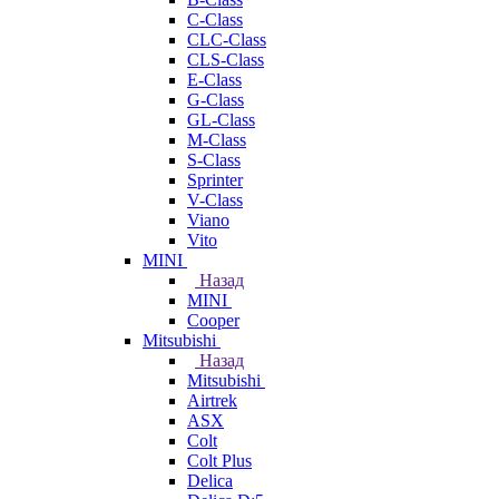
C-Class
CLC-Class
CLS-Class
E-Class
G-Class
GL-Class
M-Class
S-Class
Sprinter
V-Class
Viano
Vito
MINI
Назад
MINI
Cooper
Mitsubishi
Назад
Mitsubishi
Airtrek
ASX
Colt
Colt Plus
Delica