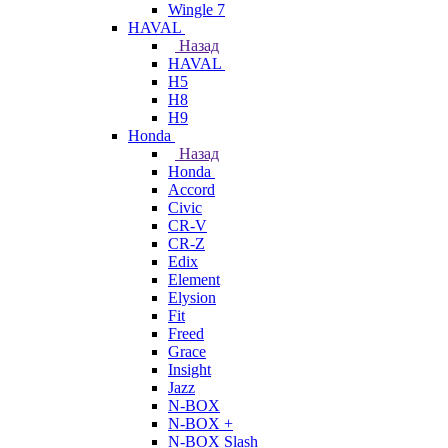
Wingle 7
HAVAL
Назад
HAVAL
H5
H8
H9
Honda
Назад
Honda
Accord
Civic
CR-V
CR-Z
Edix
Element
Elysion
Fit
Freed
Grace
Insight
Jazz
N-BOX
N-BOX +
N-BOX Slash