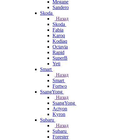
Megane
Sandero
Skoda
Назад
Skoda
Fabia
Karoq
Kodiaq
Octavia
Rapid
SuperB
Yeti
Smart
Назад
Smart
Fortwo
SsangYong
Назад
SsangYong
Actyon
Kyron
Subaru
Назад
Subaru
Forester