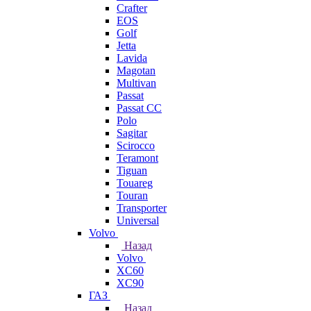
Crafter
EOS
Golf
Jetta
Lavida
Magotan
Multivan
Passat
Passat CC
Polo
Sagitar
Scirocco
Teramont
Tiguan
Touareg
Touran
Transporter
Universal
Volvo
Назад
Volvo
XC60
XC90
ГАЗ
Назад