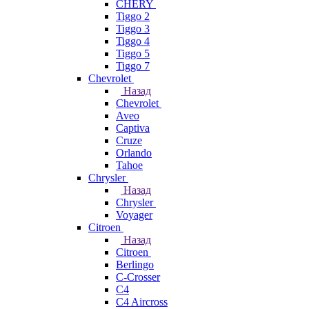
CHERY
Tiggo 2
Tiggo 3
Tiggo 4
Tiggo 5
Tiggo 7
Chevrolet
Назад
Chevrolet
Aveo
Captiva
Cruze
Orlando
Tahoe
Chrysler
Назад
Chrysler
Voyager
Citroen
Назад
Citroen
Berlingo
C-Crosser
C4
C4 Aircross