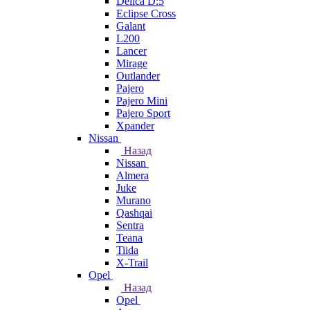
Delica D:5
Eclipse Cross
Galant
L200
Lancer
Mirage
Outlander
Pajero
Pajero Mini
Pajero Sport
Xpander
Nissan
Назад
Nissan
Almera
Juke
Murano
Qashqai
Sentra
Teana
Tiida
X-Trail
Opel
Назад
Opel