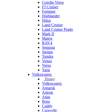
Corolla Verso
FJ Cruiser
Fortuner
Highlander
Hilux
Land Cruiser
Land Cruiser Prado
Mark II
Matrix
RAV4
Sequoia
Sienna
Tundra
Venza
Verso
Yaris
Volkswagen
Назад
Volkswagen
Amarok
Arteon
Atlas
Bora
Caddy
Caravelle