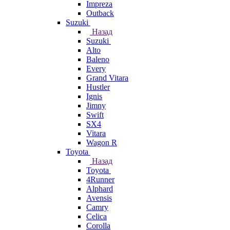
Impreza
Outback
Suzuki
Назад
Suzuki
Alto
Baleno
Every
Grand Vitara
Hustler
Ignis
Jimny
Swift
SX4
Vitara
Wagon R
Toyota
Назад
Toyota
4Runner
Alphard
Avensis
Camry
Celica
Corolla