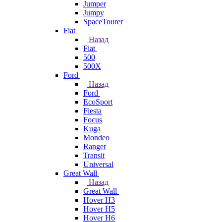
Jumper
Jumpy
SpaceTourer
Fiat
Назад
Fiat
500
500X
Ford
Назад
Ford
EcoSport
Fiesta
Focus
Kuga
Mondeo
Ranger
Transit
Universal
Great Wall
Назад
Great Wall
Hover H3
Hover H5
Hover H6