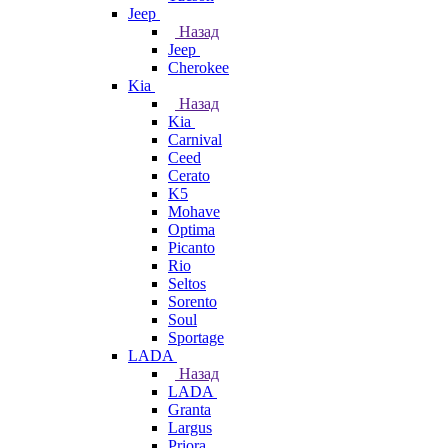
Jeep
Назад
Jeep
Cherokee
Kia
Назад
Kia
Carnival
Ceed
Cerato
K5
Mohave
Optima
Picanto
Rio
Seltos
Sorento
Soul
Sportage
LADA
Назад
LADA
Granta
Largus
Priora