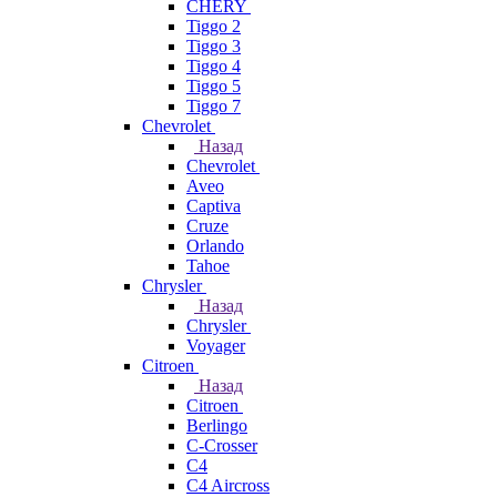
CHERY
Tiggo 2
Tiggo 3
Tiggo 4
Tiggo 5
Tiggo 7
Chevrolet
Назад
Chevrolet
Aveo
Captiva
Cruze
Orlando
Tahoe
Chrysler
Назад
Chrysler
Voyager
Citroen
Назад
Citroen
Berlingo
C-Crosser
C4
C4 Aircross