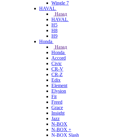
Wingle 7
HAVAL
Назад
HAVAL
H5
H8
H9
Honda
Назад
Honda
Accord
Civic
CR-V
CR-Z
Edix
Element
Elysion
Fit
Freed
Grace
Insight
Jazz
N-BOX
N-BOX +
N-BOX Slash