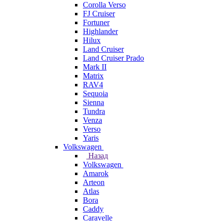
Corolla Verso
FJ Cruiser
Fortuner
Highlander
Hilux
Land Cruiser
Land Cruiser Prado
Mark II
Matrix
RAV4
Sequoia
Sienna
Tundra
Venza
Verso
Yaris
Volkswagen
Назад
Volkswagen
Amarok
Arteon
Atlas
Bora
Caddy
Caravelle