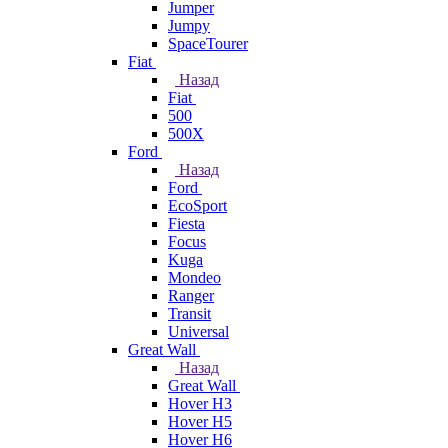
Jumper
Jumpy
SpaceTourer
Fiat
Назад
Fiat
500
500X
Ford
Назад
Ford
EcoSport
Fiesta
Focus
Kuga
Mondeo
Ranger
Transit
Universal
Great Wall
Назад
Great Wall
Hover H3
Hover H5
Hover H6