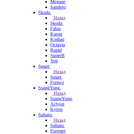
Megane
Sandero
Skoda
Назад
Skoda
Fabia
Karoq
Kodiaq
Octavia
Rapid
SuperB
Yeti
Smart
Назад
Smart
Fortwo
SsangYong
Назад
SsangYong
Actyon
Kyron
Subaru
Назад
Subaru
Forester