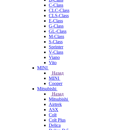
C-Class
CLC-Class
CLS-Class
E-Class
G-Class
GL-Class
M-Class
S-Class
Sprinter
V-Class
Viano
Vito
MINI
Назад
MINI
Cooper
Mitsubishi
Назад
Mitsubishi
Airtrek
ASX
Colt
Colt Plus
Delica