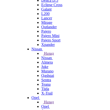
Delica D:5
Eclipse Cross
Galant
L200
Lancer
Mirage
Outlander
Pajero
Pajero Mini
Pajero Sport
Xpander
Nissan
Назад
Nissan
Almera
Juke
Murano
Qashqai
Sentra
Teana
Tiida
X-Trail
Opel
Назад
Opel