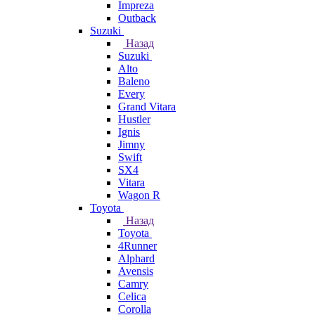
Impreza
Outback
Suzuki
Назад
Suzuki
Alto
Baleno
Every
Grand Vitara
Hustler
Ignis
Jimny
Swift
SX4
Vitara
Wagon R
Toyota
Назад
Toyota
4Runner
Alphard
Avensis
Camry
Celica
Corolla