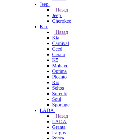
Jeep
Назад
Jeep
Cherokee
Kia
Назад
Kia
Carnival
Ceed
Cerato
K5
Mohave
Optima
Picanto
Rio
Seltos
Sorento
Soul
Sportage
LADA
Назад
LADA
Granta
Largus
Priora