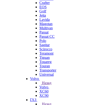
Crafter
EOS
Golf
Jetta
Lavida
Magotan
Multivan
Passat
Passat CC
Polo
Sagitar
Scirocco
Teramont
Tiguan
Touareg
Touran
Transporter
Universal
Volvo
Назад
Volvo
XC60
XC90
ГАЗ
Назад