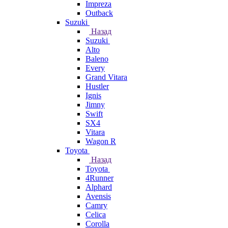
Impreza
Outback
Suzuki
Назад
Suzuki
Alto
Baleno
Every
Grand Vitara
Hustler
Ignis
Jimny
Swift
SX4
Vitara
Wagon R
Toyota
Назад
Toyota
4Runner
Alphard
Avensis
Camry
Celica
Corolla