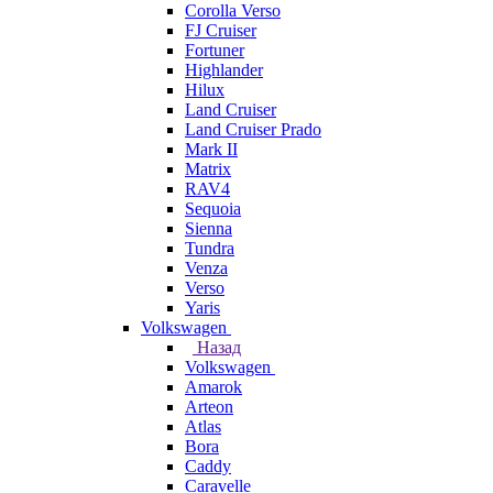
Corolla Verso
FJ Cruiser
Fortuner
Highlander
Hilux
Land Cruiser
Land Cruiser Prado
Mark II
Matrix
RAV4
Sequoia
Sienna
Tundra
Venza
Verso
Yaris
Volkswagen
Назад
Volkswagen
Amarok
Arteon
Atlas
Bora
Caddy
Caravelle