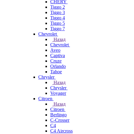
CHERY
Tiggo 2
Tiggo 3
Tiggo 4
Tiggo 5
Tiggo 7
Chevrolet
Назад
Chevrolet
Aveo
Captiva
Cruze
Orlando
Tahoe
Chrysler
Назад
Chrysler
Voyager
Citroen
Назад
Citroen
Berlingo
C-Crosser
C4
C4 Aircross