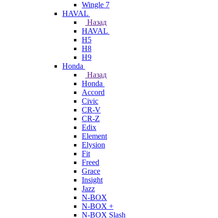
Wingle 7
HAVAL
Назад
HAVAL
H5
H8
H9
Honda
Назад
Honda
Accord
Civic
CR-V
CR-Z
Edix
Element
Elysion
Fit
Freed
Grace
Insight
Jazz
N-BOX
N-BOX +
N-BOX Slash