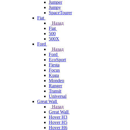
Jumper
Jumpy
SpaceTourer
Fiat
Назад
Fiat
500
500X
Ford
Назад
Ford
EcoSport
Fiesta
Focus
Kuga
Mondeo
Ranger
Transit
Universal
Great Wall
Назад
Great Wall
Hover H3
Hover H5
Hover H6