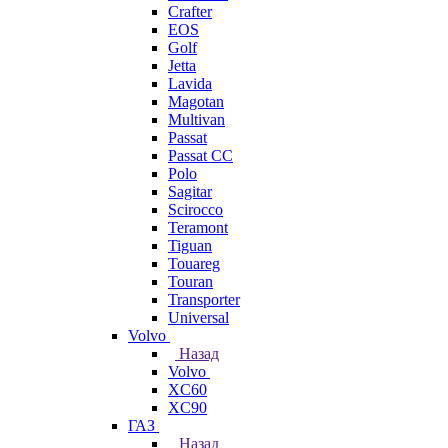
Crafter
EOS
Golf
Jetta
Lavida
Magotan
Multivan
Passat
Passat CC
Polo
Sagitar
Scirocco
Teramont
Tiguan
Touareg
Touran
Transporter
Universal
Volvo
Назад
Volvo
XC60
XC90
ГАЗ
Назад