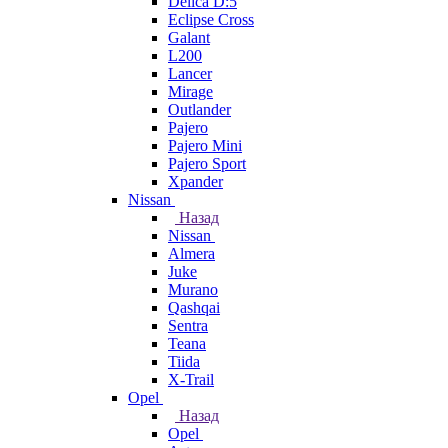
Delica D:5
Eclipse Cross
Galant
L200
Lancer
Mirage
Outlander
Pajero
Pajero Mini
Pajero Sport
Xpander
Nissan
Назад
Nissan
Almera
Juke
Murano
Qashqai
Sentra
Teana
Tiida
X-Trail
Opel
Назад
Opel