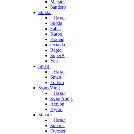
Megane
Sandero
Skoda
Назад
Skoda
Fabia
Karoq
Kodiaq
Octavia
Rapid
SuperB
Yeti
Smart
Назад
Smart
Fortwo
SsangYong
Назад
SsangYong
Actyon
Kyron
Subaru
Назад
Subaru
Forester