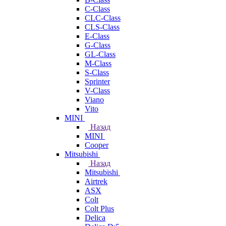
C-Class
CLC-Class
CLS-Class
E-Class
G-Class
GL-Class
M-Class
S-Class
Sprinter
V-Class
Viano
Vito
MINI
Назад
MINI
Cooper
Mitsubishi
Назад
Mitsubishi
Airtrek
ASX
Colt
Colt Plus
Delica