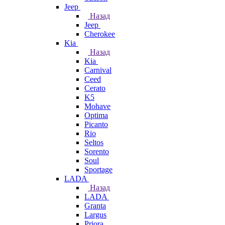
Jeep
Назад
Jeep
Cherokee
Kia
Назад
Kia
Carnival
Ceed
Cerato
K5
Mohave
Optima
Picanto
Rio
Seltos
Sorento
Soul
Sportage
LADA
Назад
LADA
Granta
Largus
Priora