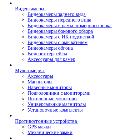
Видеокамеры
Видеокамеры заднего вида
Видеокамеры переднего вида
Видеокамеры в рамке номерного знака
Видеокамеры бокового обзора
Видеокамеры с ИК подсветкой
Видеокамеры с омывателем
Видеокамеры обгона
Видеоинтерфейсы
Аксессуары для камер
Мультимедиа
Аксессуары
Магнитолы
Навесные мониторы
Подголовники с мониторами
Потолочные мониторы
Универсальные магнитолы
Установочные комплекты
Противоугонные устройства
GPS маяки
Механические замки