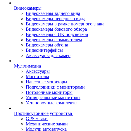
Видеокамеры
Видеокамеры заднего вида
Видеокамеры переднего вида
Видеокамеры в рамке номерного знака
Видеокамеры бокового обзора
Видеокамеры с ИК подсветкой
Видеокамеры с омывателем
Видеокамеры обгона
Видеоинтерфейсы
Аксессуары для камер
Мультимедиа
Аксессуары
Магнитолы
Навесные мониторы
Подголовники с мониторами
Потолочные мониторы
Универсальные магнитолы
Установочные комплекты
Противоугонные устройства
GPS маяки
Механические замки
Модули автозапуска