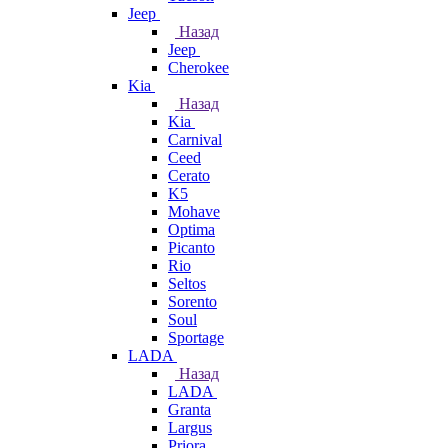
Jeep
Назад
Jeep
Cherokee
Kia
Назад
Kia
Carnival
Ceed
Cerato
K5
Mohave
Optima
Picanto
Rio
Seltos
Sorento
Soul
Sportage
LADA
Назад
LADA
Granta
Largus
Priora