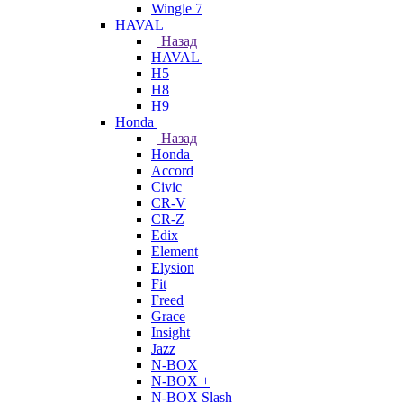
Wingle 7
HAVAL
Назад
HAVAL
H5
H8
H9
Honda
Назад
Honda
Accord
Civic
CR-V
CR-Z
Edix
Element
Elysion
Fit
Freed
Grace
Insight
Jazz
N-BOX
N-BOX +
N-BOX Slash