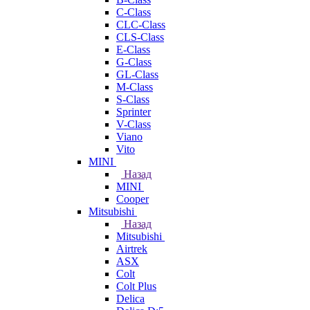
C-Class
CLC-Class
CLS-Class
E-Class
G-Class
GL-Class
M-Class
S-Class
Sprinter
V-Class
Viano
Vito
MINI
Назад
MINI
Cooper
Mitsubishi
Назад
Mitsubishi
Airtrek
ASX
Colt
Colt Plus
Delica