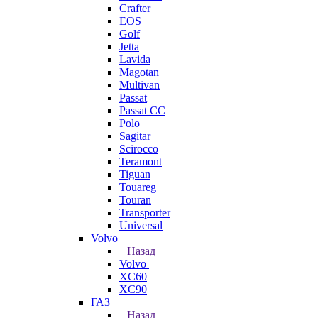
Crafter
EOS
Golf
Jetta
Lavida
Magotan
Multivan
Passat
Passat CC
Polo
Sagitar
Scirocco
Teramont
Tiguan
Touareg
Touran
Transporter
Universal
Volvo
Назад
Volvo
XC60
XC90
ГАЗ
Назад