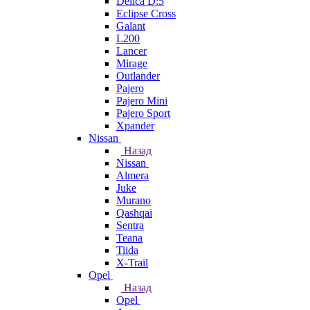
Delica D:5
Eclipse Cross
Galant
L200
Lancer
Mirage
Outlander
Pajero
Pajero Mini
Pajero Sport
Xpander
Nissan
Назад
Nissan
Almera
Juke
Murano
Qashqai
Sentra
Teana
Tiida
X-Trail
Opel
Назад
Opel