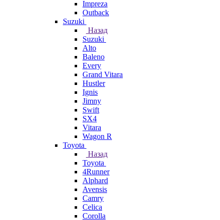
Impreza
Outback
Suzuki
Назад
Suzuki
Alto
Baleno
Every
Grand Vitara
Hustler
Ignis
Jimny
Swift
SX4
Vitara
Wagon R
Toyota
Назад
Toyota
4Runner
Alphard
Avensis
Camry
Celica
Corolla