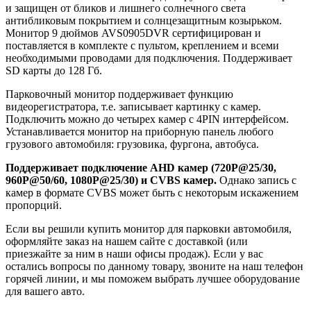
и защищен от бликов и лишнего солнечного света
антибликовым покрытием и солнцезащитным козырьком.
Монитор 9 дюймов AVS0905DVR сертифицирован и
поставляется в комплекте с пультом, креплением и всеми
необходимыми проводами для подключения. Поддерживает
SD карты до 128 Гб.
Парковочный монитор поддерживает функцию
видеорегистратора, т.е. записывает картинку с камер.
Подключить можно до четырех камер с 4PIN интерфейсом.
Устанавливается монитор на приборную панель любого
грузового автомобиля: грузовика, фургона, автобуса.
Поддерживает подключение AHD камер (720P@25/30,
960P@50/60, 1080P@25/30) и CVBS камер.
Однако запись с
камер в формате CVBS может быть с некоторым искажением
пропорций.
Если вы решили купить монитор для парковки автомобиля,
оформляйте заказ на нашем сайте с доставкой (или
приезжайте за ним в наши офисы продаж). Если у вас
остались вопросы по данному товару, звоните на наш телефон
горячей линии, и мы поможем выбрать лучшее оборудование
для вашего авто.