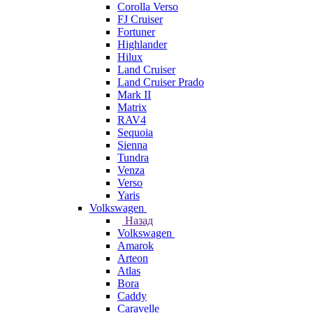
Corolla Verso
FJ Cruiser
Fortuner
Highlander
Hilux
Land Cruiser
Land Cruiser Prado
Mark II
Matrix
RAV4
Sequoia
Sienna
Tundra
Venza
Verso
Yaris
Volkswagen
Назад
Volkswagen
Amarok
Arteon
Atlas
Bora
Caddy
Caravelle