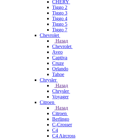
CHERY
Tiggo 2
Tiggo 3
Tiggo 4
Tiggo 5
Tiggo 7
Chevrolet
Назад
Chevrolet
Aveo
Captiva
Cruze
Orlando
Tahoe
Chrysler
Назад
Chrysler
Voyager
Citroen
Назад
Citroen
Berlingo
C-Crosser
C4
C4 Aircross