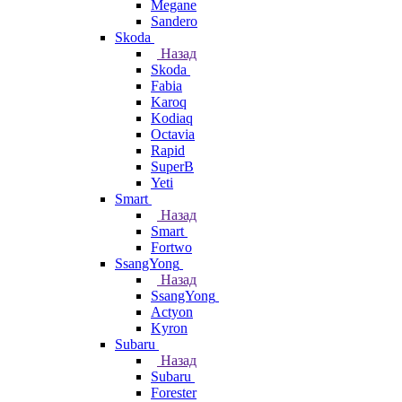
Megane
Sandero
Skoda
Назад
Skoda
Fabia
Karoq
Kodiaq
Octavia
Rapid
SuperB
Yeti
Smart
Назад
Smart
Fortwo
SsangYong
Назад
SsangYong
Actyon
Kyron
Subaru
Назад
Subaru
Forester