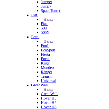
Jumper
Jumpy
SpaceTourer
Fiat
Назад
Fiat
500
500X
Ford
Назад
Ford
EcoSport
Fiesta
Focus
Kuga
Mondeo
Ranger
Transit
Universal
Great Wall
Назад
Great Wall
Hover H3
Hover H5
Hover H6