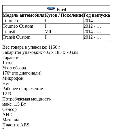
Ford
Модель автомобиля
Кузов / Поколение
Год выпуска
Tourneo
I
2014 - …
Tourneo Custom
I
2012 - …
Transit
VII
2014 - …
Transit Custom
I
2012 - …
Вес товара в упаковке: 1150 г
Габариты упаковки: 405 x 185 x 70 мм
Гарантия
1 год
Угол обзора
170º (по диагонали)
Микрофон
Нет
Рабочее напряжение
12 В
Потребляемая мощность
макс. 1,5 Вт
Сенсор
AHD
Материал
Пластик ABS