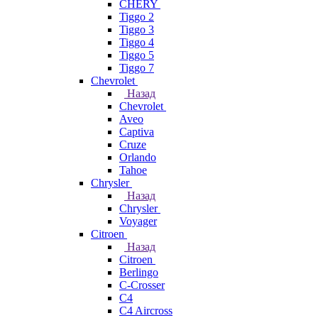
CHERY
Tiggo 2
Tiggo 3
Tiggo 4
Tiggo 5
Tiggo 7
Chevrolet
Назад
Chevrolet
Aveo
Captiva
Cruze
Orlando
Tahoe
Chrysler
Назад
Chrysler
Voyager
Citroen
Назад
Citroen
Berlingo
C-Crosser
C4
C4 Aircross