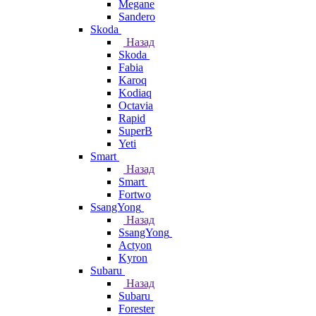
Megane
Sandero
Skoda
Назад
Skoda
Fabia
Karoq
Kodiaq
Octavia
Rapid
SuperB
Yeti
Smart
Назад
Smart
Fortwo
SsangYong
Назад
SsangYong
Actyon
Kyron
Subaru
Назад
Subaru
Forester