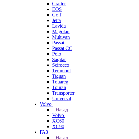
Crafter
EOS
Golf
Jetta
Lavida
Magotan
Multivan
Passat
Passat CC
Polo
Sagitar
Scirocco
Teramont
Tiguan
Touareg
Touran
Transporter
Universal
Volvo
Назад
Volvo
XC60
XC90
ГАЗ
Назад