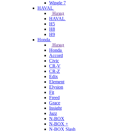
Wingle 7
HAVAL
Назад
HAVAL
H5
H8
H9
Honda
Назад
Honda
Accord
Civic
CR-V
CR-Z
Edix
Element
Elysion
Fit
Freed
Grace
Insight
Jazz
N-BOX
N-BOX +
N-BOX Slash