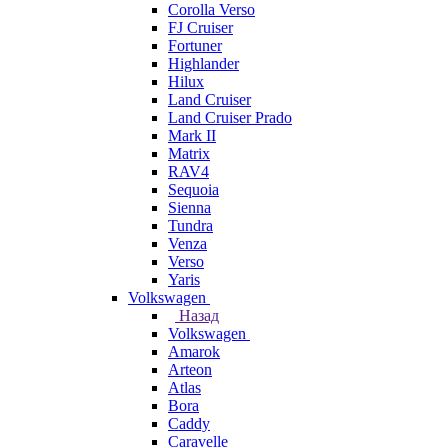
Corolla Verso
FJ Cruiser
Fortuner
Highlander
Hilux
Land Cruiser
Land Cruiser Prado
Mark II
Matrix
RAV4
Sequoia
Sienna
Tundra
Venza
Verso
Yaris
Volkswagen
Назад
Volkswagen
Amarok
Arteon
Atlas
Bora
Caddy
Caravelle