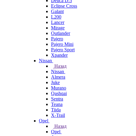
Delica D:5
Eclipse Cross
Galant
L200
Lancer
Mirage
Outlander
Pajero
Pajero Mini
Pajero Sport
Xpander
Nissan
Назад
Nissan
Almera
Juke
Murano
Qashqai
Sentra
Teana
Tiida
X-Trail
Opel
Назад
Opel