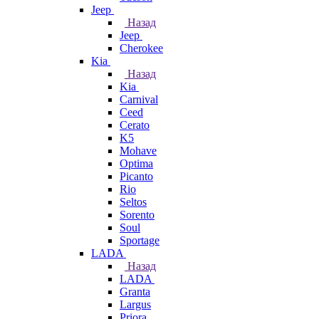
Jeep
Назад
Jeep
Cherokee
Kia
Назад
Kia
Carnival
Ceed
Cerato
K5
Mohave
Optima
Picanto
Rio
Seltos
Sorento
Soul
Sportage
LADA
Назад
LADA
Granta
Largus
Priora