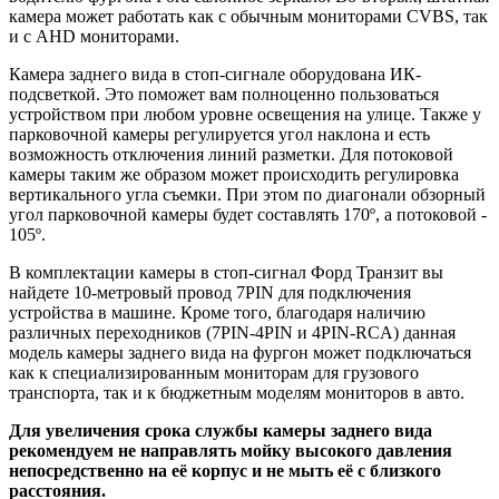
камера может работать как с обычным мониторами CVBS, так
и с AHD мониторами.
Камера заднего вида в стоп-сигнале оборудована ИК-
подсветкой. Это поможет вам полноценно пользоваться
устройством при любом уровне освещения на улице. Также у
парковочной камеры регулируется угол наклона и есть
возможность отключения линий разметки. Для потоковой
камеры таким же образом может происходить регулировка
вертикального угла съемки. При этом по диагонали обзорный
угол парковочной камеры будет составлять 170º, а потоковой -
105º.
В комплектации камеры в стоп-сигнал Форд Транзит вы
найдете 10-метровый провод 7PIN для подключения
устройства в машине. Кроме того, благодаря наличию
различных переходников (7PIN-4PIN и 4PIN-RCA) данная
модель камеры заднего вида на фургон может подключаться
как к специализированным мониторам для грузового
транспорта, так и к бюджетным моделям мониторов в авто.
Для увеличения срока службы камеры заднего вида
рекомендуем не направлять мойку высокого давления
непосредственно на её корпус и не мыть её с близкого
расстояния.