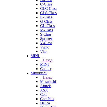
C-Class
CLC-Class
CLS-Class
E-Class
G-Class
GL-Class
M-Class
S-Class
Sprinter
V-Class
Viano
Vito
MINI
Назад
MINI
Cooper
Mitsubishi
Назад
Mitsubishi
Airtrek
ASX
Colt
Colt Plus
Delica