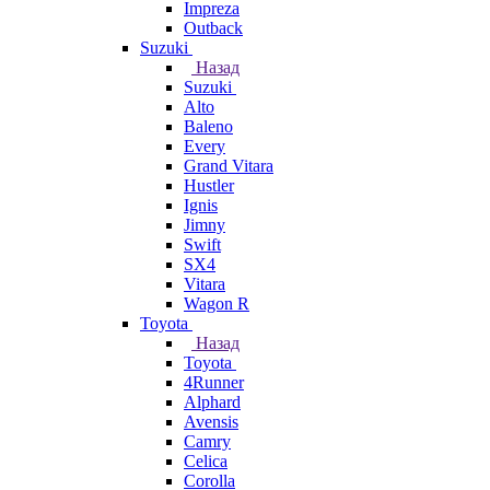
Impreza
Outback
Suzuki
Назад
Suzuki
Alto
Baleno
Every
Grand Vitara
Hustler
Ignis
Jimny
Swift
SX4
Vitara
Wagon R
Toyota
Назад
Toyota
4Runner
Alphard
Avensis
Camry
Celica
Corolla