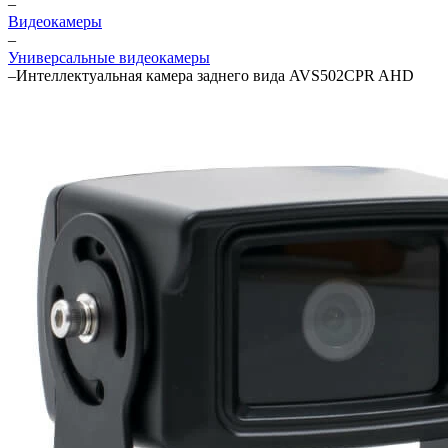
–
Видеокамеры
–
Универсальные видеокамеры
–
Интеллектуальная камера заднего вида AVS502CPR AHD