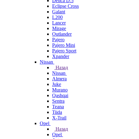
Delica D:5
Eclipse Cross
Galant
L200
Lancer
Mirage
Outlander
Pajero
Pajero Mini
Pajero Sport
Xpander
Nissan
Назад
Nissan
Almera
Juke
Murano
Qashqai
Sentra
Teana
Tiida
X-Trail
Opel
Назад
Opel