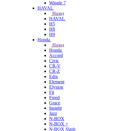
Wingle 7
HAVAL
Назад
HAVAL
H5
H8
H9
Honda
Назад
Honda
Accord
Civic
CR-V
CR-Z
Edix
Element
Elysion
Fit
Freed
Grace
Insight
Jazz
N-BOX
N-BOX +
N-BOX Slash