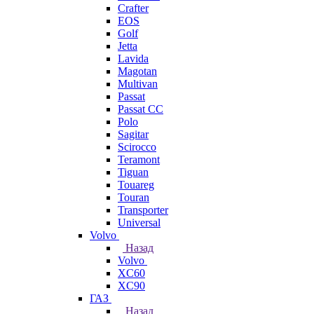
Crafter
EOS
Golf
Jetta
Lavida
Magotan
Multivan
Passat
Passat CC
Polo
Sagitar
Scirocco
Teramont
Tiguan
Touareg
Touran
Transporter
Universal
Volvo
Назад
Volvo
XC60
XC90
ГАЗ
Назад