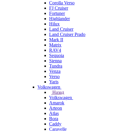
Corolla Verso
FJ Cruiser
Fortuner
Highlander
Hilux
Land Cruiser
Land Cruiser Prado
Mark II
Matrix
RAV4
Sequoia
Sienna
Tundra
Venza
Verso
Yaris
Volkswagen
Назад
Volkswagen
Amarok
Arteon
Atlas
Bora
Caddy
Caravelle