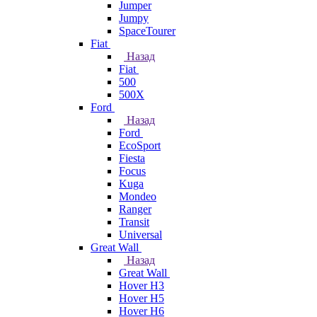
Jumper
Jumpy
SpaceTourer
Fiat
Назад
Fiat
500
500X
Ford
Назад
Ford
EcoSport
Fiesta
Focus
Kuga
Mondeo
Ranger
Transit
Universal
Great Wall
Назад
Great Wall
Hover H3
Hover H5
Hover H6