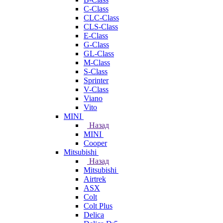
C-Class
CLC-Class
CLS-Class
E-Class
G-Class
GL-Class
M-Class
S-Class
Sprinter
V-Class
Viano
Vito
MINI
Назад
MINI
Cooper
Mitsubishi
Назад
Mitsubishi
Airtrek
ASX
Colt
Colt Plus
Delica