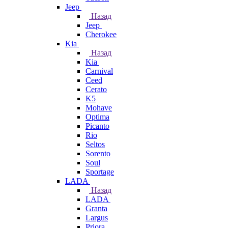
Jeep
Назад
Jeep
Cherokee
Kia
Назад
Kia
Carnival
Ceed
Cerato
K5
Mohave
Optima
Picanto
Rio
Seltos
Sorento
Soul
Sportage
LADA
Назад
LADA
Granta
Largus
Priora