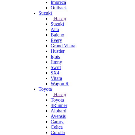
Impreza
Outback
Suzuki
Назад
Suzuki
Alto
Baleno
Every
Grand Vitara
Hustler
Ignis
Jimny
Swift
SX4
Vitara
Wagon R
Toyota
Назад
Toyota
4Runner
Alphard
Avensis
Camry
Celica
Corolla