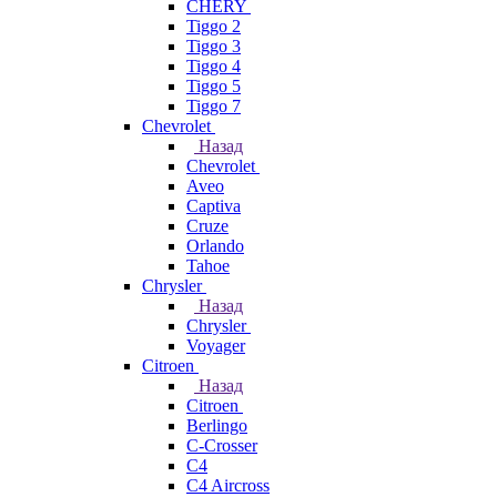
CHERY
Tiggo 2
Tiggo 3
Tiggo 4
Tiggo 5
Tiggo 7
Chevrolet
Назад
Chevrolet
Aveo
Captiva
Cruze
Orlando
Tahoe
Chrysler
Назад
Chrysler
Voyager
Citroen
Назад
Citroen
Berlingo
C-Crosser
C4
C4 Aircross