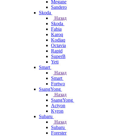
Megane
Sandero
Skoda
Назад
Skoda
Fabia
Karoq
Kodiaq
Octavia
Rapid
SuperB
Yeti
Smart
Назад
Smart
Fortwo
SsangYong
Назад
SsangYong
Actyon
Kyron
Subaru
Назад
Subaru
Forester