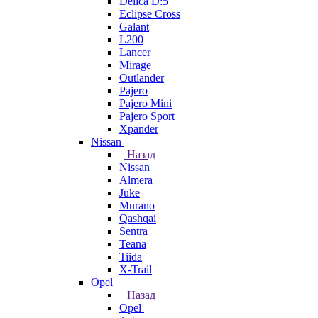
Delica D:5
Eclipse Cross
Galant
L200
Lancer
Mirage
Outlander
Pajero
Pajero Mini
Pajero Sport
Xpander
Nissan
Назад
Nissan
Almera
Juke
Murano
Qashqai
Sentra
Teana
Tiida
X-Trail
Opel
Назад
Opel