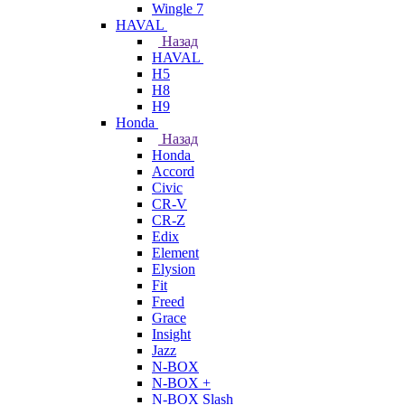
Wingle 7
HAVAL
Назад
HAVAL
H5
H8
H9
Honda
Назад
Honda
Accord
Civic
CR-V
CR-Z
Edix
Element
Elysion
Fit
Freed
Grace
Insight
Jazz
N-BOX
N-BOX +
N-BOX Slash