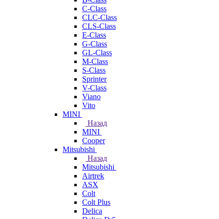
C-Class
CLC-Class
CLS-Class
E-Class
G-Class
GL-Class
M-Class
S-Class
Sprinter
V-Class
Viano
Vito
MINI
Назад
MINI
Cooper
Mitsubishi
Назад
Mitsubishi
Airtrek
ASX
Colt
Colt Plus
Delica