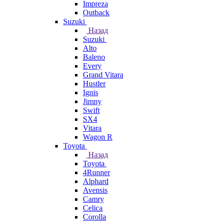
Impreza
Outback
Suzuki
Назад
Suzuki
Alto
Baleno
Every
Grand Vitara
Hustler
Ignis
Jimny
Swift
SX4
Vitara
Wagon R
Toyota
Назад
Toyota
4Runner
Alphard
Avensis
Camry
Celica
Corolla