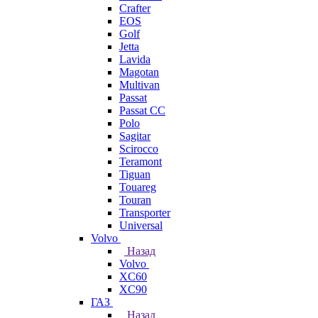
Crafter
EOS
Golf
Jetta
Lavida
Magotan
Multivan
Passat
Passat CC
Polo
Sagitar
Scirocco
Teramont
Tiguan
Touareg
Touran
Transporter
Universal
Volvo
Назад
Volvo
XC60
XC90
ГАЗ
Назад