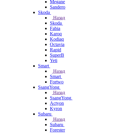
Megane
Sandero
Skoda
Назад
Skoda
Fabia
Karoq
Kodiaq
Octavia
Rapid
SuperB
Yeti
Smart
Назад
Smart
Fortwo
SsangYong
Назад
SsangYong
Actyon
Kyron
Subaru
Назад
Subaru
Forester