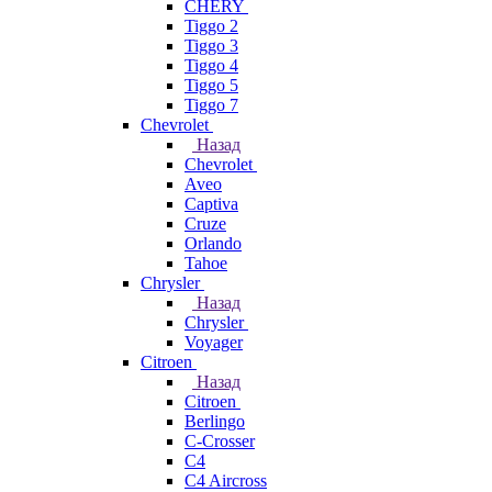
CHERY
Tiggo 2
Tiggo 3
Tiggo 4
Tiggo 5
Tiggo 7
Chevrolet
Назад
Chevrolet
Aveo
Captiva
Cruze
Orlando
Tahoe
Chrysler
Назад
Chrysler
Voyager
Citroen
Назад
Citroen
Berlingo
C-Crosser
C4
C4 Aircross