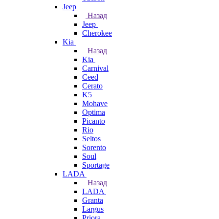
Jeep
Назад
Jeep
Cherokee
Kia
Назад
Kia
Carnival
Ceed
Cerato
K5
Mohave
Optima
Picanto
Rio
Seltos
Sorento
Soul
Sportage
LADA
Назад
LADA
Granta
Largus
Priora