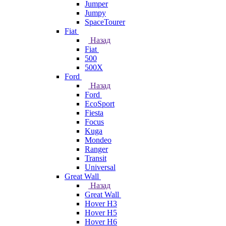
Jumper
Jumpy
SpaceTourer
Fiat
Назад
Fiat
500
500X
Ford
Назад
Ford
EcoSport
Fiesta
Focus
Kuga
Mondeo
Ranger
Transit
Universal
Great Wall
Назад
Great Wall
Hover H3
Hover H5
Hover H6