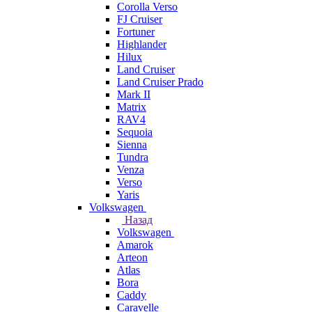
Corolla Verso
FJ Cruiser
Fortuner
Highlander
Hilux
Land Cruiser
Land Cruiser Prado
Mark II
Matrix
RAV4
Sequoia
Sienna
Tundra
Venza
Verso
Yaris
Volkswagen
Назад
Volkswagen
Amarok
Arteon
Atlas
Bora
Caddy
Caravelle