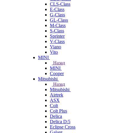
CLS-Class
E-Class
G-Class
GL-Class
M-Class
S-Class
Sprinter
V-Class
Viano
Vito
MINI
Назад
MINI
Cooper
Mitsubishi
Назад
Mitsubishi
Airtrek
ASX
Colt
Colt Plus
Delica
Delica D:5
Eclipse Cross
Galant