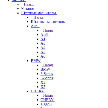
Назад
Каталог
Штатные магнитолы
Назад
Штатные магнитолы
Audi
Назад
Audi
A1
A3
A4
A5
A6
BMW
Назад
BMW
3-Series
5-Series
X3
X5
CHERY
Назад
CHERY
Tiggo 2