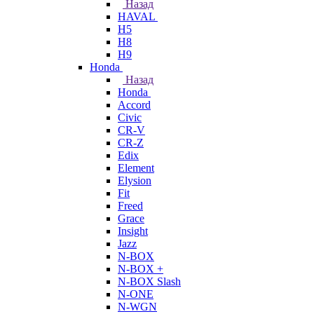
Назад
HAVAL
H5
H8
H9
Honda
Назад
Honda
Accord
Civic
CR-V
CR-Z
Edix
Element
Elysion
Fit
Freed
Grace
Insight
Jazz
N-BOX
N-BOX +
N-BOX Slash
N-ONE
N-WGN