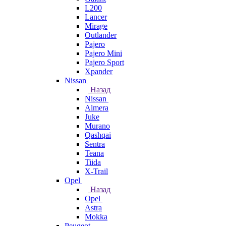
L200
Lancer
Mirage
Outlander
Pajero
Pajero Mini
Pajero Sport
Xpander
Nissan
Назад
Nissan
Almera
Juke
Murano
Qashqai
Sentra
Teana
Tiida
X-Trail
Opel
Назад
Opel
Astra
Mokka
Peugeot