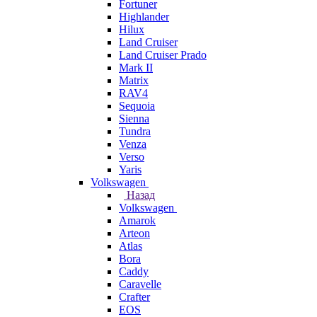
Fortuner
Highlander
Hilux
Land Cruiser
Land Cruiser Prado
Mark II
Matrix
RAV4
Sequoia
Sienna
Tundra
Venza
Verso
Yaris
Volkswagen
Назад
Volkswagen
Amarok
Arteon
Atlas
Bora
Caddy
Caravelle
Crafter
EOS