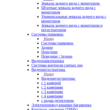
Зеркала заднего вида с монитором
Штатные зеркала заднего вида с
монитором
Универсальные зеркала заднего вида с
монитором
Зеркала заднего вида с монитором и
регистратором
Системы парковки
Назад
Системы парковки
Задние
Передние
Передние / Задние
Видеопарктроники
Системы контроля слепых зон
Видеорегистраторы
Назад
Видеорегистраторы
с 1 камерой
с 2 камерами
с 3 камерами
с 4 камерами
с радар-детектором
Электропривод крышки багажника
Контроль давления (TPMS)