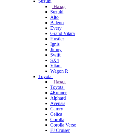
Suzuki
Назад
Suzuki
Alto
Baleno
Every
Grand Vitara
Hustler
Ignis
Jimny
Swift
SX4
Vitara
Wagon R
Toyota
Назад
Toyota
4Runner
Alphard
Avensis
Camry
Celica
Corolla
Corolla Verso
FJ Cruiser