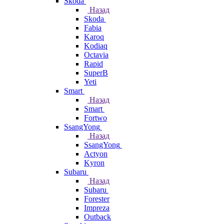
Skoda
Назад
Skoda
Fabia
Karoq
Kodiaq
Octavia
Rapid
SuperB
Yeti
Smart
Назад
Smart
Fortwo
SsangYong
Назад
SsangYong
Actyon
Kyron
Subaru
Назад
Subaru
Forester
Impreza
Outback