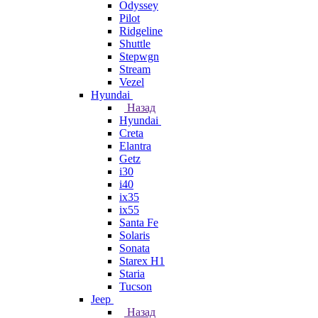
Odyssey
Pilot
Ridgeline
Shuttle
Stepwgn
Stream
Vezel
Hyundai
Назад
Hyundai
Creta
Elantra
Getz
i30
i40
ix35
ix55
Santa Fe
Solaris
Sonata
Starex H1
Staria
Tucson
Jeep
Назад