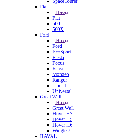
SpaceTourer
Fiat
Назад
Fiat
500
500X
Ford
Назад
Ford
EcoSport
Fiesta
Focus
Kuga
Mondeo
Ranger
Transit
Universal
Great Wall
Назад
Great Wall
Hover H3
Hover H5
Hover H6
Wingle 7
HAVAL