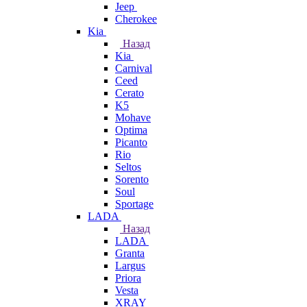
Jeep
Cherokee
Kia
Назад
Kia
Carnival
Ceed
Cerato
K5
Mohave
Optima
Picanto
Rio
Seltos
Sorento
Soul
Sportage
LADA
Назад
LADA
Granta
Largus
Priora
Vesta
XRAY