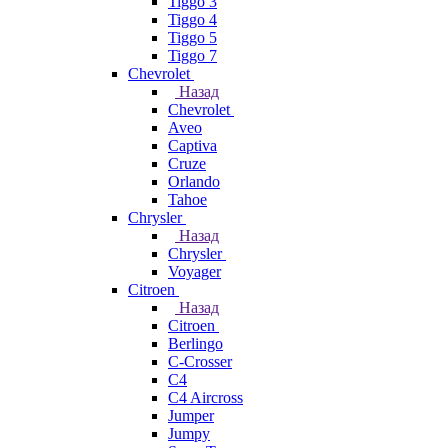
Tiggo 3
Tiggo 4
Tiggo 5
Tiggo 7
Chevrolet
Назад
Chevrolet
Aveo
Captiva
Cruze
Orlando
Tahoe
Chrysler
Назад
Chrysler
Voyager
Citroen
Назад
Citroen
Berlingo
C-Crosser
C4
C4 Aircross
Jumper
Jumpy