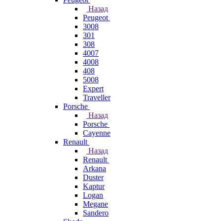
Назад
Peugeot
3008
301
308
4007
4008
408
5008
Expert
Traveller
Porsche
Назад
Porsche
Cayenne
Renault
Назад
Renault
Arkana
Duster
Kaptur
Logan
Megane
Sandero