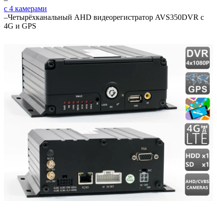
с 4 камерами
–
Четырёхканальный AHD видеорегистратор AVS350DVR с
4G и GPS