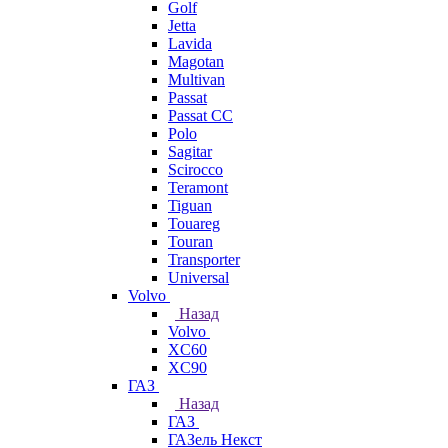
Golf
Jetta
Lavida
Magotan
Multivan
Passat
Passat CC
Polo
Sagitar
Scirocco
Teramont
Tiguan
Touareg
Touran
Transporter
Universal
Volvo
Назад
Volvo
XC60
XC90
ГАЗ
Назад
ГАЗ
ГАЗель Некст