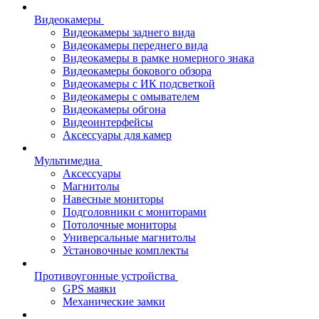
Видеокамеры
Видеокамеры заднего вида
Видеокамеры переднего вида
Видеокамеры в рамке номерного знака
Видеокамеры бокового обзора
Видеокамеры с ИК подсветкой
Видеокамеры с омывателем
Видеокамеры обгона
Видеоинтерфейсы
Аксессуары для камер
Мультимедиа
Аксессуары
Магнитолы
Навесные мониторы
Подголовники с мониторами
Потолочные мониторы
Универсальные магнитолы
Установочные комплекты
Противоугонные устройства
GPS маяки
Механические замки