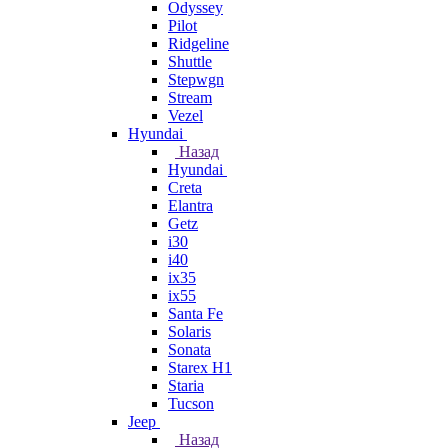
Odyssey
Pilot
Ridgeline
Shuttle
Stepwgn
Stream
Vezel
Hyundai
Назад
Hyundai
Creta
Elantra
Getz
i30
i40
ix35
ix55
Santa Fe
Solaris
Sonata
Starex H1
Staria
Tucson
Jeep
Назад