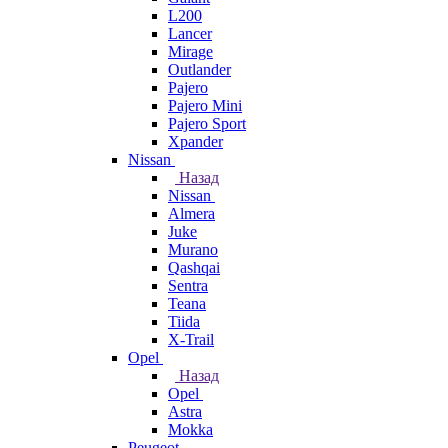
L200
Lancer
Mirage
Outlander
Pajero
Pajero Mini
Pajero Sport
Xpander
Nissan
Назад
Nissan
Almera
Juke
Murano
Qashqai
Sentra
Teana
Tiida
X-Trail
Opel
Назад
Opel
Astra
Mokka
Peugeot