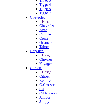
Tiggo 3
Tiggo 4
Tiggo 5
Tiggo 7
Chevrolet
Назад
Chevrolet
Aveo
Captiva
Cruze
Orlando
Tahoe
Chrysler
Назад
Chrysler
Voyager
Citroen
Назад
Citroen
Berlingo
C-Crosser
C4
C4 Aircross
Jumper
Jumpy