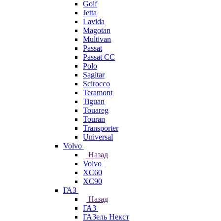
Golf
Jetta
Lavida
Magotan
Multivan
Passat
Passat CC
Polo
Sagitar
Scirocco
Teramont
Tiguan
Touareg
Touran
Transporter
Universal
Volvo
Назад
Volvo
XC60
XC90
ГАЗ
Назад
ГАЗ
ГАЗель Некст