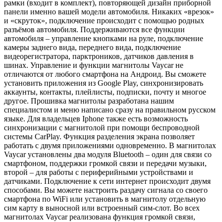
рамки (входит в комплект), повторяющей дизайн приборной
панели именно вашей модели автомобиля. Никаких «врезок»
и «скруток», подключение происходит с помощью родных
разъёмов автомобиля. Поддерживаются все функции
автомобиля – управление кнопками на руле, подключение
камеры заднего вида, переднего вида, подключение
видеорегистратора, парктроников, датчиков давления в
шинах. Управление и функции магнитолы Vaycar не
отличаются от любого смартфона на Андроид. Вы сможете
установить приложения из Google Play, синхронизировать
аккаунты, контакты, плейлисты, подписки, почту и многое
другое. Прошивка магнитолы разработана нашим
специалистом и меню написано сразу на правильном русском
языке. Для владельцев Iphone также есть возможность
синхронизации с магнитолой при помощи беспроводной
системы CarPlay. Функция разделения экрана позволяет
работать с двумя приложениями одновременно. В магнитолах
Vaycar установлены два модуля Bluetooth – один для связи со
смартфоном, поддержки громкой связи и передачи музыки,
второй – для работы с периферийными устройствами и
датчиками. Подключение к сети интернет происходит двумя
способами. Вы можете настроить раздачу сигнала со своего
смартфона по WiFi или установить в магнитолу отдельную
сим карту в выносной или встроенный сим-слот. Во всех
магнитолах Vaycar реализована функция громкой связи,