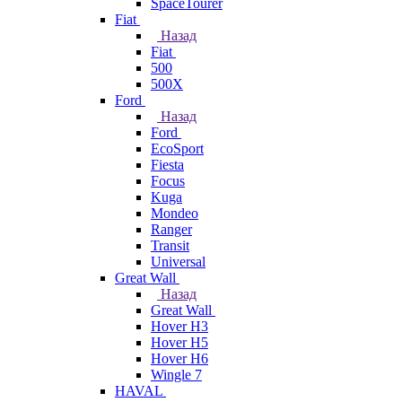
SpaceTourer
Fiat
Назад
Fiat
500
500X
Ford
Назад
Ford
EcoSport
Fiesta
Focus
Kuga
Mondeo
Ranger
Transit
Universal
Great Wall
Назад
Great Wall
Hover H3
Hover H5
Hover H6
Wingle 7
HAVAL