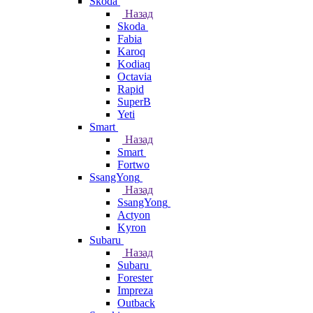
Skoda
Назад
Skoda
Fabia
Karoq
Kodiaq
Octavia
Rapid
SuperB
Yeti
Smart
Назад
Smart
Fortwo
SsangYong
Назад
SsangYong
Actyon
Kyron
Subaru
Назад
Subaru
Forester
Impreza
Outback