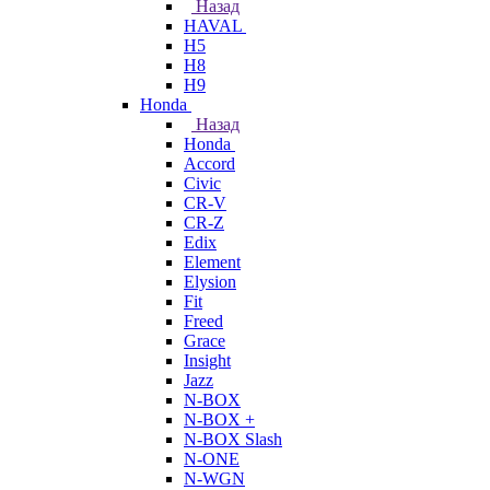
Назад
HAVAL
H5
H8
H9
Honda
Назад
Honda
Accord
Civic
CR-V
CR-Z
Edix
Element
Elysion
Fit
Freed
Grace
Insight
Jazz
N-BOX
N-BOX +
N-BOX Slash
N-ONE
N-WGN