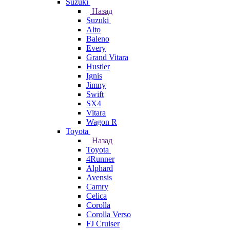
Suzuki
Назад
Suzuki
Alto
Baleno
Every
Grand Vitara
Hustler
Ignis
Jimny
Swift
SX4
Vitara
Wagon R
Toyota
Назад
Toyota
4Runner
Alphard
Avensis
Camry
Celica
Corolla
Corolla Verso
FJ Cruiser