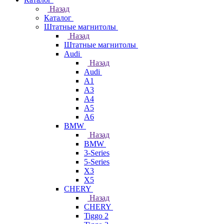
Назад
Каталог
Штатные магнитолы
Назад
Штатные магнитолы
Audi
Назад
Audi
A1
A3
A4
A5
A6
BMW
Назад
BMW
3-Series
5-Series
X3
X5
CHERY
Назад
CHERY
Tiggo 2