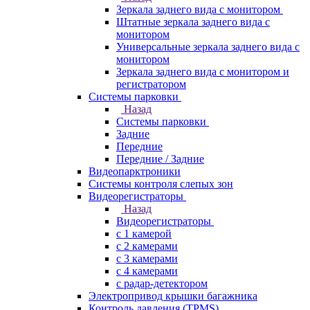
Зеркала заднего вида с монитором
Штатные зеркала заднего вида с
монитором
Универсальные зеркала заднего вида с
монитором
Зеркала заднего вида с монитором и
регистратором
Системы парковки
Назад
Системы парковки
Задние
Передние
Передние / Задние
Видеопарктроники
Системы контроля слепых зон
Видеорегистраторы
Назад
Видеорегистраторы
с 1 камерой
с 2 камерами
с 3 камерами
с 4 камерами
с радар-детектором
Электропривод крышки багажника
Контроль давления (TPMS)