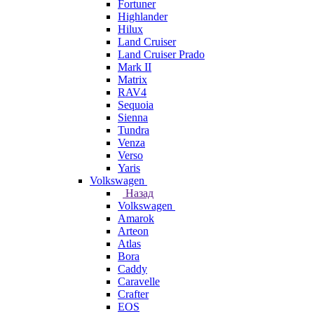
Fortuner
Highlander
Hilux
Land Cruiser
Land Cruiser Prado
Mark II
Matrix
RAV4
Sequoia
Sienna
Tundra
Venza
Verso
Yaris
Volkswagen
Назад
Volkswagen
Amarok
Arteon
Atlas
Bora
Caddy
Caravelle
Crafter
EOS