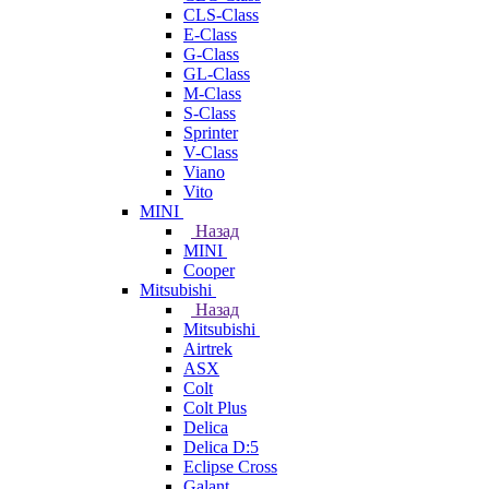
CLS-Class
E-Class
G-Class
GL-Class
M-Class
S-Class
Sprinter
V-Class
Viano
Vito
MINI
Назад
MINI
Cooper
Mitsubishi
Назад
Mitsubishi
Airtrek
ASX
Colt
Colt Plus
Delica
Delica D:5
Eclipse Cross
Galant