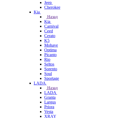
Jeep
Cherokee
Kia
Назад
Kia
Carnival
Ceed
Cerato
K5
Mohave
Optima
Picanto
Rio
Seltos
Sorento
Soul
Sportage
LADA
Назад
LADA
Granta
Largus
Priora
Vesta
XRAY