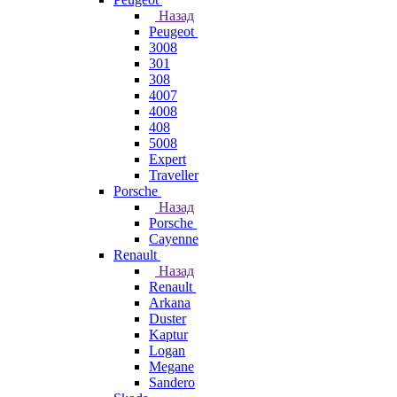
Назад
Peugeot
3008
301
308
4007
4008
408
5008
Expert
Traveller
Porsche
Назад
Porsche
Cayenne
Renault
Назад
Renault
Arkana
Duster
Kaptur
Logan
Megane
Sandero