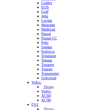
Crafter
EOS
Golf
Jetta
Lavida
Magotan
Multivan
Passat
Passat CC
Polo
Sagitar
Scirocco
Teramont
Tiguan
Touareg
Touran
Transporter
Universal
Volvo
Назад
Volvo
XC60
XC90
ГАЗ
Назад