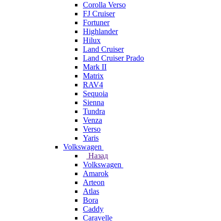
Corolla Verso
FJ Cruiser
Fortuner
Highlander
Hilux
Land Cruiser
Land Cruiser Prado
Mark II
Matrix
RAV4
Sequoia
Sienna
Tundra
Venza
Verso
Yaris
Volkswagen
Назад
Volkswagen
Amarok
Arteon
Atlas
Bora
Caddy
Caravelle