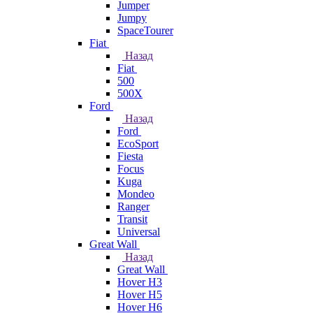
Jumper
Jumpy
SpaceTourer
Fiat
Назад
Fiat
500
500X
Ford
Назад
Ford
EcoSport
Fiesta
Focus
Kuga
Mondeo
Ranger
Transit
Universal
Great Wall
Назад
Great Wall
Hover H3
Hover H5
Hover H6