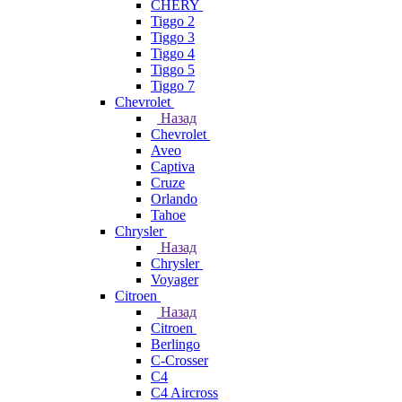
CHERY
Tiggo 2
Tiggo 3
Tiggo 4
Tiggo 5
Tiggo 7
Chevrolet
Назад
Chevrolet
Aveo
Captiva
Cruze
Orlando
Tahoe
Chrysler
Назад
Chrysler
Voyager
Citroen
Назад
Citroen
Berlingo
C-Crosser
C4
C4 Aircross