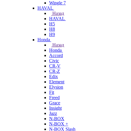
Wingle 7
HAVAL
Назад
HAVAL
H5
H8
H9
Honda
Назад
Honda
Accord
Civic
CR-V
CR-Z
Edix
Element
Elysion
Fit
Freed
Grace
Insight
Jazz
N-BOX
N-BOX +
N-BOX Slash