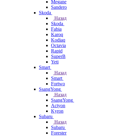
Megane
Sandero
Skoda
Назад
Skoda
Fabia
Karoq
Kodiaq
Octavia
Rapid
SuperB
Yeti
Smart
Назад
Smart
Fortwo
SsangYong
Назад
SsangYong
Actyon
Kyron
Subaru
Назад
Subaru
Forester