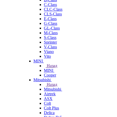
C-Class
CLC-Class
CLS-Class
E-Class
G-Class
GL-Class
M-Class
S-Class
Sprinter
V-Class
Viano
Vito
MINI
Назад
MINI
Cooper
Mitsubishi
Назад
Mitsubishi
Airtrek
ASX
Colt
Colt Plus
Delica