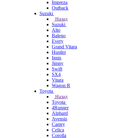
Impreza
Outback
Suzuki
Назад
Suzuki
Alto
Baleno
Every
Grand Vitara
Hustler
Ignis
Jimny
Swift
SX4
Vitara
Wagon R
Toyota
Назад
Toyota
4Runner
Alphard
Avensis
Camry
Celica
Corolla