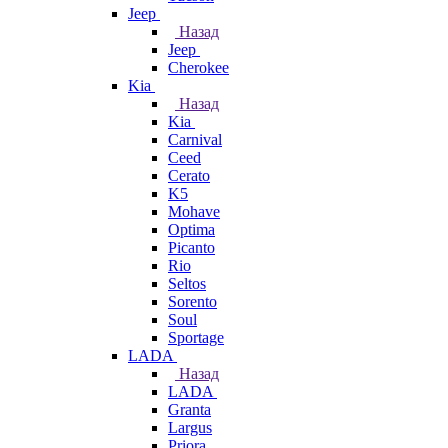
Jeep
Назад
Jeep
Cherokee
Kia
Назад
Kia
Carnival
Ceed
Cerato
K5
Mohave
Optima
Picanto
Rio
Seltos
Sorento
Soul
Sportage
LADA
Назад
LADA
Granta
Largus
Priora