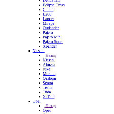
Delica D:5
Eclipse Cross
Galant
L200
Lancer
Mirage
Outlander
Pajero
Pajero Mini
Pajero Sport
Xpander
Nissan
Назад
Nissan
Almera
Juke
Murano
Qashqai
Sentra
Teana
Tiida
X-Trail
Opel
Назад
Opel