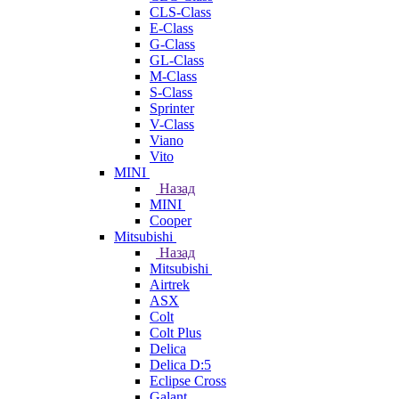
CLS-Class
E-Class
G-Class
GL-Class
M-Class
S-Class
Sprinter
V-Class
Viano
Vito
MINI
Назад
MINI
Cooper
Mitsubishi
Назад
Mitsubishi
Airtrek
ASX
Colt
Colt Plus
Delica
Delica D:5
Eclipse Cross
Galant