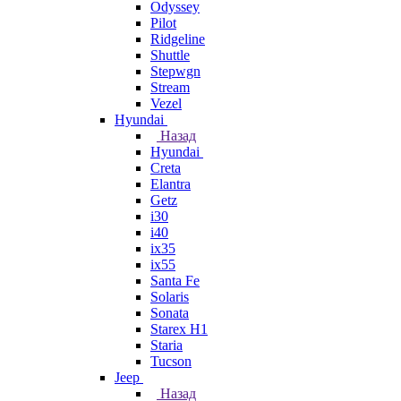
Odyssey
Pilot
Ridgeline
Shuttle
Stepwgn
Stream
Vezel
Hyundai
Назад
Hyundai
Creta
Elantra
Getz
i30
i40
ix35
ix55
Santa Fe
Solaris
Sonata
Starex H1
Staria
Tucson
Jeep
Назад