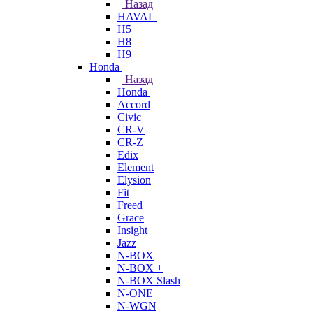
Назад
HAVAL
H5
H8
H9
Honda
Назад
Honda
Accord
Civic
CR-V
CR-Z
Edix
Element
Elysion
Fit
Freed
Grace
Insight
Jazz
N-BOX
N-BOX +
N-BOX Slash
N-ONE
N-WGN