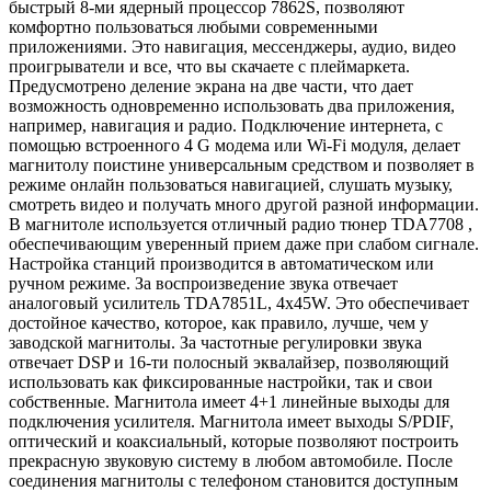
быстрый 8-ми ядерный процессор 7862S, позволяют
комфортно пользоваться любыми современными
приложениями. Это навигация, мессенджеры, аудио, видео
проигрыватели и все, что вы скачаете с плеймаркета.
Предусмотрено деление экрана на две части, что дает
возможность одновременно использовать два приложения,
например, навигация и радио. Подключение интернета, с
помощью встроенного 4 G модема или Wi-Fi модуля, делает
магнитолу поистине универсальным средством и позволяет в
режиме онлайн пользоваться навигацией, слушать музыку,
смотреть видео и получать много другой разной информации.
В магнитоле используется отличный радио тюнер TDA7708 ,
обеспечивающим уверенный прием даже при слабом сигнале.
Настройка станций производится в автоматическом или
ручном режиме. За воспроизведение звука отвечает
аналоговый усилитель TDA7851L, 4x45W. Это обеспечивает
достойное качество, которое, как правило, лучше, чем у
заводской магнитолы. За частотные регулировки звука
отвечает DSP и 16-ти полосный эквалайзер, позволяющий
использовать как фиксированные настройки, так и свои
собственные. Магнитола имеет 4+1 линейные выходы для
подключения усилителя. Магнитола имеет выходы S/PDIF,
оптический и коаксиальный, которые позволяют построить
прекрасную звуковую систему в любом автомобиле. После
соединения магнитолы с телефоном становится доступным