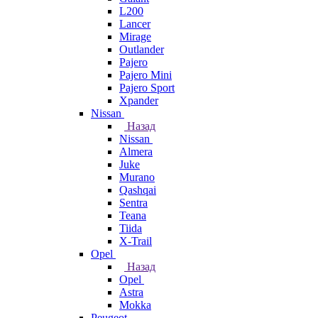
L200
Lancer
Mirage
Outlander
Pajero
Pajero Mini
Pajero Sport
Xpander
Nissan
Назад
Nissan
Almera
Juke
Murano
Qashqai
Sentra
Teana
Tiida
X-Trail
Opel
Назад
Opel
Astra
Mokka
Peugeot