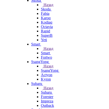
Skoda
Назад
Skoda
Fabia
Karoq
Kodiaq
Octavia
Rapid
SuperB
Yeti
Smart
Назад
Smart
Fortwo
SsangYong
Назад
SsangYong
Actyon
Kyron
Subaru
Назад
Subaru
Forester
Impreza
Outback