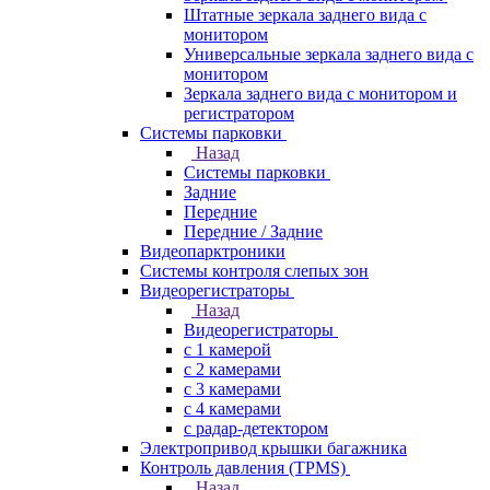
Штатные зеркала заднего вида с
монитором
Универсальные зеркала заднего вида с
монитором
Зеркала заднего вида с монитором и
регистратором
Системы парковки
Назад
Системы парковки
Задние
Передние
Передние / Задние
Видеопарктроники
Системы контроля слепых зон
Видеорегистраторы
Назад
Видеорегистраторы
с 1 камерой
с 2 камерами
с 3 камерами
с 4 камерами
с радар-детектором
Электропривод крышки багажника
Контроль давления (TPMS)
Назад