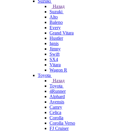
Suzuki
Назад
Suzuki
Alto
Baleno
Every
Grand Vitara
Hustler
Ignis
Jimny
Swift
SX4
Vitara
Wagon R
Toyota
Назад
Toyota
4Runner
Alphard
Avensis
Camry
Celica
Corolla
Corolla Verso
FJ Cruiser