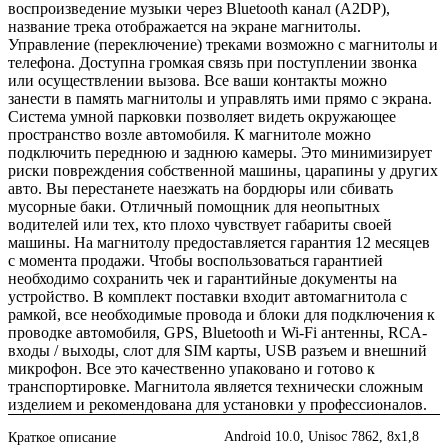
воспроизведение музыки через Bluetooth канал (A2DP),
название трека отображается на экране магнитолы.
Управление (переключение) треками возможно с магнитолы и
телефона. Доступна громкая связь при поступлении звонка
или осуществлении вызова. Все ваши контакты можно
занести в память магнитолы и управлять ими прямо с экрана.
Система умной парковки позволяет видеть окружающее
пространство возле автомобиля. К магнитоле можно
подключить переднюю и заднюю камеры. Это минимизирует
риски повреждения собственной машины, царапины у других
авто. Вы перестанете наезжать на бордюры или сбивать
мусорные баки. Отличный помощник для неопытных
водителей или тех, кто плохо чувствует габариты своей
машины. На магнитолу предоставляется гарантия 12 месяцев
с момента продажи. Чтобы воспользоваться гарантией
необходимо сохранить чек и гарантийные документы на
устройство. В комплект поставки входит автомагнитола с
рамкой, все необходимые провода и блоки для подключения к
проводке автомобиля, GPS, Bluetooth и Wi-Fi антенны, RCA-
входы / выходы, слот для SIM карты, USB разъем и внешний
микрофон. Все это качественно упаковано и готово к
транспортировке. Магнитола является технически сложным
изделием и рекомендована для установки у профессионалов.
Android 10.0, Unisoc 7862, 8х1,8
Краткое описание