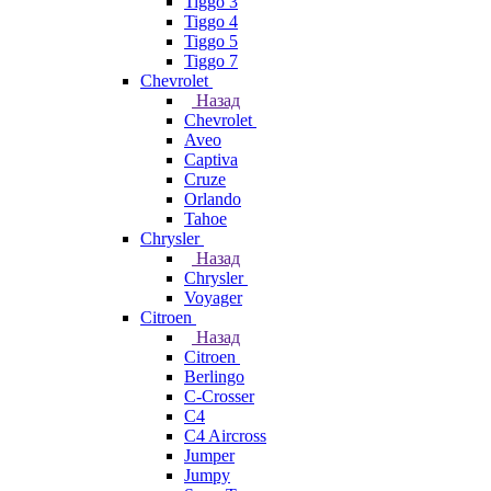
Tiggo 3
Tiggo 4
Tiggo 5
Tiggo 7
Chevrolet
Назад
Chevrolet
Aveo
Captiva
Cruze
Orlando
Tahoe
Chrysler
Назад
Chrysler
Voyager
Citroen
Назад
Citroen
Berlingo
C-Crosser
C4
C4 Aircross
Jumper
Jumpy