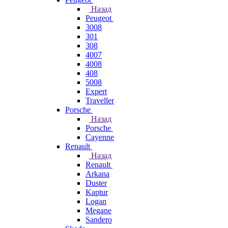
Назад
Peugeot
3008
301
308
4007
4008
408
5008
Expert
Traveller
Porsche
Назад
Porsche
Cayenne
Renault
Назад
Renault
Arkana
Duster
Kaptur
Logan
Megane
Sandero