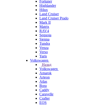
Fortuner
Highlander
Hilux
Land Cruiser
Land Cruiser Prado
Mark II
Matrix
RAV4
Sequoia
Sienna
Tundra
Venza
Verso
Yaris
Volkswagen
Назад
Volkswagen
Amarok
Arteon
Atlas
Bora
Caddy
Caravelle
Crafter
EOS