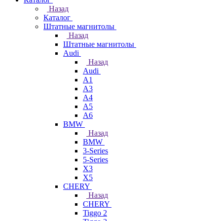
Назад
Каталог
Штатные магнитолы
Назад
Штатные магнитолы
Audi
Назад
Audi
A1
A3
A4
A5
A6
BMW
Назад
BMW
3-Series
5-Series
X3
X5
CHERY
Назад
CHERY
Tiggo 2