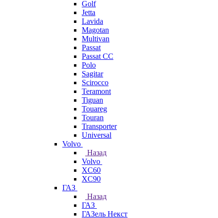
Golf
Jetta
Lavida
Magotan
Multivan
Passat
Passat CC
Polo
Sagitar
Scirocco
Teramont
Tiguan
Touareg
Touran
Transporter
Universal
Volvo
Назад
Volvo
XC60
XC90
ГАЗ
Назад
ГАЗ
ГАЗель Некст