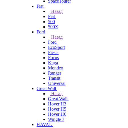
SpaceTourer
Fiat
Назад
Fiat
500
500X
Ford
Назад
Ford
EcoSport
Fiesta
Focus
Kuga
Mondeo
Ranger
Transit
Universal
Great Wall
Назад
Great Wall
Hover H3
Hover H5
Hover H6
Wingle 7
HAVAL