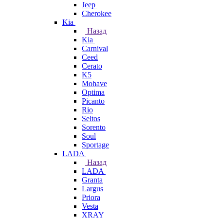
Jeep
Cherokee
Kia
Назад
Kia
Carnival
Ceed
Cerato
K5
Mohave
Optima
Picanto
Rio
Seltos
Sorento
Soul
Sportage
LADA
Назад
LADA
Granta
Largus
Priora
Vesta
XRAY