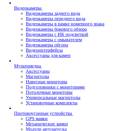
Видеокамеры
Видеокамеры заднего вида
Видеокамеры переднего вида
Видеокамеры в рамке номерного знака
Видеокамеры бокового обзора
Видеокамеры с ИК подсветкой
Видеокамеры с омывателем
Видеокамеры обгона
Видеоинтерфейсы
Аксессуары для камер
Мультимедиа
Аксессуары
Магнитолы
Навесные мониторы
Подголовники с мониторами
Потолочные мониторы
Универсальные магнитолы
Установочные комплекты
Противоугонные устройства
GPS маяки
Механические замки
Модули автозапуска