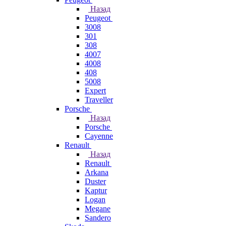
Назад
Peugeot
3008
301
308
4007
4008
408
5008
Expert
Traveller
Porsche
Назад
Porsche
Cayenne
Renault
Назад
Renault
Arkana
Duster
Kaptur
Logan
Megane
Sandero