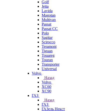
Golf
Jetta
Lavida
Magotan
Multivan
Passat
Passat CC
Polo
Sagitar
Scirocco
Teramont
Tiguan
Touareg
Touran
Transporter
Universal
Volvo
Назад
Volvo
XC60
XC90
ГАЗ
Назад
ГАЗ
ГАЗель Некст