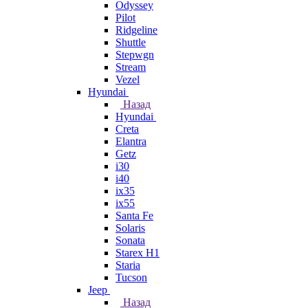
Odyssey
Pilot
Ridgeline
Shuttle
Stepwgn
Stream
Vezel
Hyundai
Назад
Hyundai
Creta
Elantra
Getz
i30
i40
ix35
ix55
Santa Fe
Solaris
Sonata
Starex H1
Staria
Tucson
Jeep
Назад