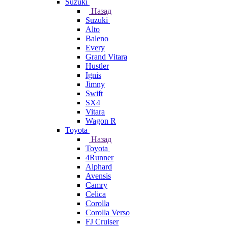
Suzuki
Назад
Suzuki
Alto
Baleno
Every
Grand Vitara
Hustler
Ignis
Jimny
Swift
SX4
Vitara
Wagon R
Toyota
Назад
Toyota
4Runner
Alphard
Avensis
Camry
Celica
Corolla
Corolla Verso
FJ Cruiser