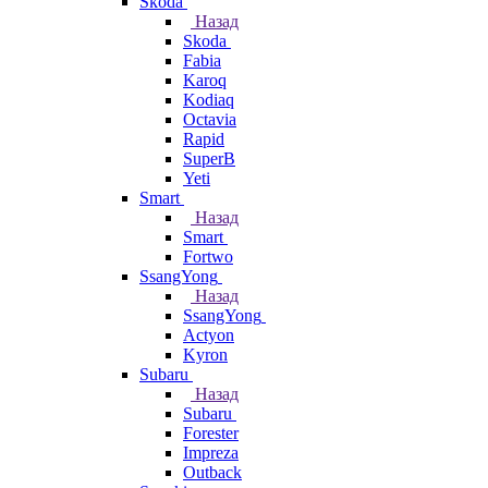
Skoda
Назад
Skoda
Fabia
Karoq
Kodiaq
Octavia
Rapid
SuperB
Yeti
Smart
Назад
Smart
Fortwo
SsangYong
Назад
SsangYong
Actyon
Kyron
Subaru
Назад
Subaru
Forester
Impreza
Outback