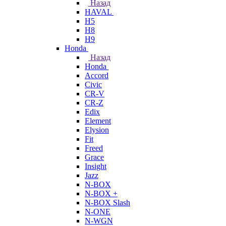
Назад
HAVAL
H5
H8
H9
Honda
Назад
Honda
Accord
Civic
CR-V
CR-Z
Edix
Element
Elysion
Fit
Freed
Grace
Insight
Jazz
N-BOX
N-BOX +
N-BOX Slash
N-ONE
N-WGN