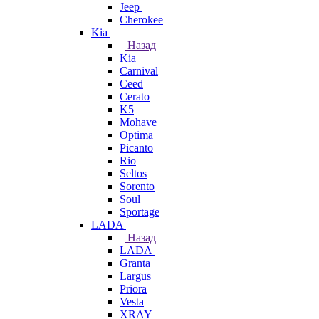
Jeep
Cherokee
Kia
Назад
Kia
Carnival
Ceed
Cerato
K5
Mohave
Optima
Picanto
Rio
Seltos
Sorento
Soul
Sportage
LADA
Назад
LADA
Granta
Largus
Priora
Vesta
XRAY