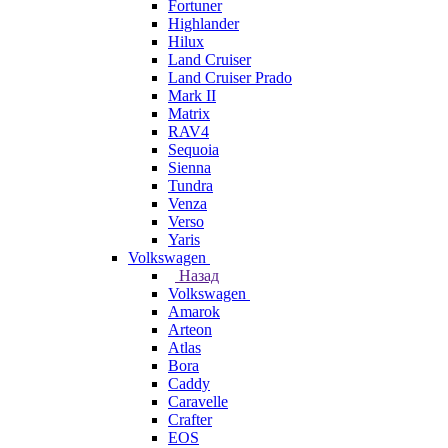
Fortuner
Highlander
Hilux
Land Cruiser
Land Cruiser Prado
Mark II
Matrix
RAV4
Sequoia
Sienna
Tundra
Venza
Verso
Yaris
Volkswagen
Назад
Volkswagen
Amarok
Arteon
Atlas
Bora
Caddy
Caravelle
Crafter
EOS