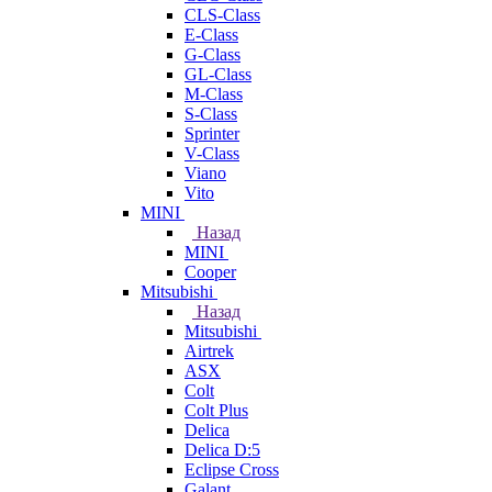
CLS-Class
E-Class
G-Class
GL-Class
M-Class
S-Class
Sprinter
V-Class
Viano
Vito
MINI
Назад
MINI
Cooper
Mitsubishi
Назад
Mitsubishi
Airtrek
ASX
Colt
Colt Plus
Delica
Delica D:5
Eclipse Cross
Galant