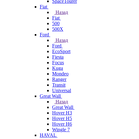
SpaceTourer
Fiat
Назад
Fiat
500
500X
Ford
Назад
Ford
EcoSport
Fiesta
Focus
Kuga
Mondeo
Ranger
Transit
Universal
Great Wall
Назад
Great Wall
Hover H3
Hover H5
Hover H6
Wingle 7
HAVAL