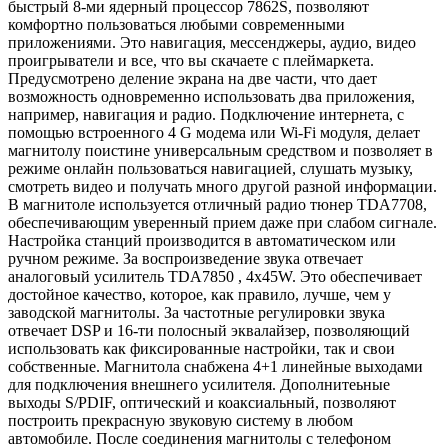
быстрый 8-ми ядерный процессор 7862S, позволяют
комфортно пользоваться любыми современными
приложениями. Это навигация, мессенджеры, аудио, видео
проигрыватели и все, что вы скачаете с плеймаркета.
Предусмотрено деление экрана на две части, что дает
возможность одновременно использовать два приложения,
например, навигация и радио. Подключение интернета, с
помощью встроенного 4 G модема или Wi-Fi модуля, делает
магнитолу поистине универсальным средством и позволяет в
режиме онлайн пользоваться навигацией, слушать музыку,
смотреть видео и получать много другой разной информации.
В магнитоле используется отличный радио тюнер TDA7708,
обеспечивающим уверенный прием даже при слабом сигнале.
Настройка станций производится в автоматическом или
ручном режиме. За воспроизведение звука отвечает
аналоговый усилитель TDA7850 , 4x45W. Это обеспечивает
достойное качество, которое, как правило, лучше, чем у
заводской магнитолы. За частотные регулировки звука
отвечает DSP и 16-ти полосный эквалайзер, позволяющий
использовать как фиксированные настройки, так и свои
собственные. Магнитола снабжена 4+1 линейные выходами
для подключения внешнего усилителя. Дополнитеьные
выходы S/PDIF, оптический и коаксиальный, позволяют
построить прекрасную звуковую систему в любом
автомобиле. После соединения магнитолы с телефоном