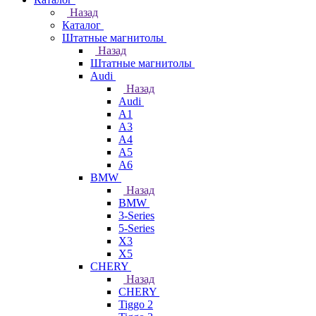
Назад
Каталог
Штатные магнитолы
Назад
Штатные магнитолы
Audi
Назад
Audi
A1
A3
A4
A5
A6
BMW
Назад
BMW
3-Series
5-Series
X3
X5
CHERY
Назад
CHERY
Tiggo 2