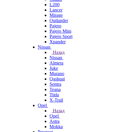
L200
Lancer
Mirage
Outlander
Pajero
Pajero Mini
Pajero Sport
Xpander
Nissan
Назад
Nissan
Almera
Juke
Murano
Qashqai
Sentra
Teana
Tiida
X-Trail
Opel
Назад
Opel
Astra
Mokka
Peugeot