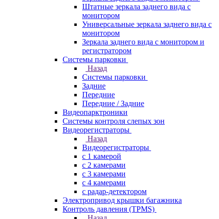
Штатные зеркала заднего вида с
монитором
Универсальные зеркала заднего вида с
монитором
Зеркала заднего вида с монитором и
регистратором
Системы парковки
Назад
Системы парковки
Задние
Передние
Передние / Задние
Видеопарктроники
Системы контроля слепых зон
Видеорегистраторы
Назад
Видеорегистраторы
с 1 камерой
с 2 камерами
с 3 камерами
с 4 камерами
с радар-детектором
Электропривод крышки багажника
Контроль давления (TPMS)
Назад