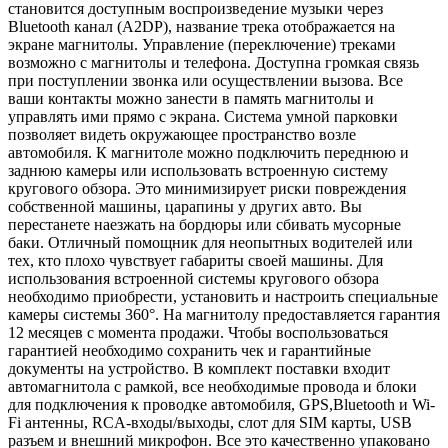
становится доступным воспроизведение музыки через
Bluetooth канал (A2DP), название трека отображается на
экране магнитолы. Управление (переключение) треками
возможно с магнитолы и телефона. Доступна громкая связь
при поступлении звонка или осуществлении вызова. Все
ваши контакты можно занести в память магнитолы и
управлять ими прямо с экрана. Система умной парковки
позволяет видеть окружающее пространство возле
автомобиля. К магнитоле можно подключить переднюю и
заднюю камеры или использовать встроенную систему
кругового обзора. Это минимизирует риски повреждения
собственной машины, царапины у других авто. Вы
перестанете наезжать на бордюры или сбивать мусорные
баки. Отличный помощник для неопытных водителей или
тех, кто плохо чувствует габариты своей машины. Для
использования встроенной системы кругового обзора
необходимо приобрести, установить и настроить специальные
камеры системы 360°. На магнитолу предоставляется гарантия
12 месяцев с момента продажи. Чтобы воспользоваться
гарантией необходимо сохранить чек и гарантийные
документы на устройство. В комплект поставки входит
автомагнитола с рамкой, все необходимые провода и блоки
для подключения к проводке автомобиля, GPS,Bluetooth и Wi-
Fi антенны, RCA-входы/выходы, слот для SIM карты, USB
разъем и внешний микрофон. Все это качественно упаковано