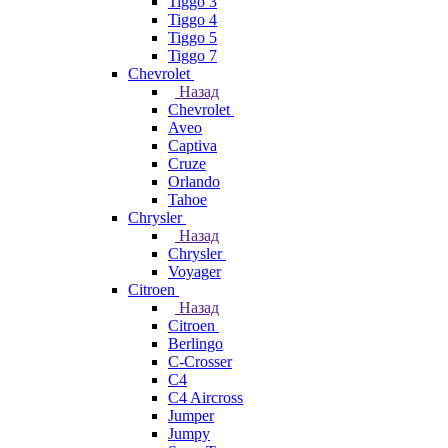
Tiggo 3
Tiggo 4
Tiggo 5
Tiggo 7
Chevrolet
Назад
Chevrolet
Aveo
Captiva
Cruze
Orlando
Tahoe
Chrysler
Назад
Chrysler
Voyager
Citroen
Назад
Citroen
Berlingo
C-Crosser
C4
C4 Aircross
Jumper
Jumpy