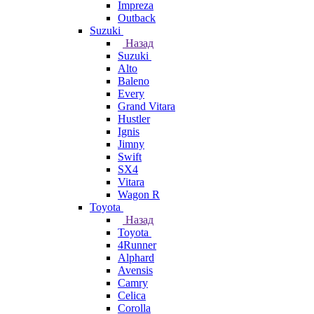
Impreza
Outback
Suzuki
Назад
Suzuki
Alto
Baleno
Every
Grand Vitara
Hustler
Ignis
Jimny
Swift
SX4
Vitara
Wagon R
Toyota
Назад
Toyota
4Runner
Alphard
Avensis
Camry
Celica
Corolla