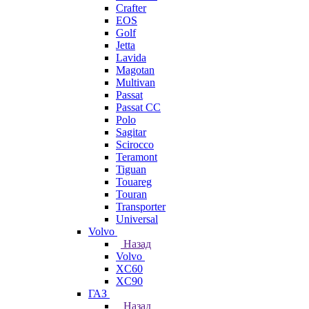
Crafter
EOS
Golf
Jetta
Lavida
Magotan
Multivan
Passat
Passat CC
Polo
Sagitar
Scirocco
Teramont
Tiguan
Touareg
Touran
Transporter
Universal
Volvo
Назад
Volvo
XC60
XC90
ГАЗ
Назад