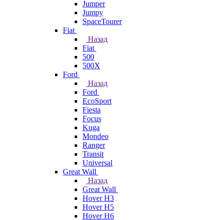
Jumper
Jumpy
SpaceTourer
Fiat
Назад
Fiat
500
500X
Ford
Назад
Ford
EcoSport
Fiesta
Focus
Kuga
Mondeo
Ranger
Transit
Universal
Great Wall
Назад
Great Wall
Hover H3
Hover H5
Hover H6