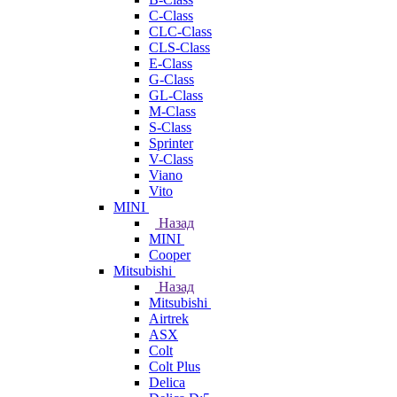
C-Class
CLC-Class
CLS-Class
E-Class
G-Class
GL-Class
M-Class
S-Class
Sprinter
V-Class
Viano
Vito
MINI
Назад
MINI
Cooper
Mitsubishi
Назад
Mitsubishi
Airtrek
ASX
Colt
Colt Plus
Delica