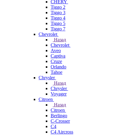
CHERY
Tiggo 2
Tiggo 3
Tiggo 4
Tiggo 5
Tiggo 7
Chevrolet
Назад
Chevrolet
Aveo
Captiva
Cruze
Orlando
Tahoe
Chrysler
Назад
Chrysler
Voyager
Citroen
Назад
Citroen
Berlingo
C-Crosser
C4
C4 Aircross