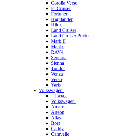
Corolla Verso
FJ Cruiser
Fortuner
Highlander
Hilux
Land Cruiser
Land Cruiser Prado
Mark II
Matrix
RAV4
Sequoia
Sienna
Tundra
Venza
Verso
Yaris
Volkswagen
Назад
Volkswagen
Amarok
Arteon
Atlas
Bora
Caddy
Caravelle