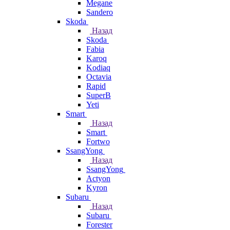
Megane
Sandero
Skoda
Назад
Skoda
Fabia
Karoq
Kodiaq
Octavia
Rapid
SuperB
Yeti
Smart
Назад
Smart
Fortwo
SsangYong
Назад
SsangYong
Actyon
Kyron
Subaru
Назад
Subaru
Forester