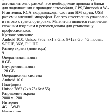
автомагнитола с рамкой, все необходимые провода и блоки
для подключения к проводке автомобиля, GPS,Bluetooth и Wi-
Fi антенны, RCA-входы/выходы, слот для SIM карты, USB
разъем и внешний микрофон. Все это качественно упаковано
и готово к транспортировке. Магнитола является технически
сложным изделием и рекомендована для установки у
профессионалов.
Краткое описание
Android 10.0, Unisoc 7862, 8х1,8 Ghz, 8+128 Gb, 4G modem,
S/PDIF, 360°, Full HD
Размер экрана (монитора)
9
Оперативная память
8 GB
Внутренняя память
128 GB
Операционная система
Android 10.0
Платформа
Unisoc 7862 (2xA75+6xA55)
Разрешение экрана
2000 x 1200
Интернет
4G + Wi-Fi
Навигация