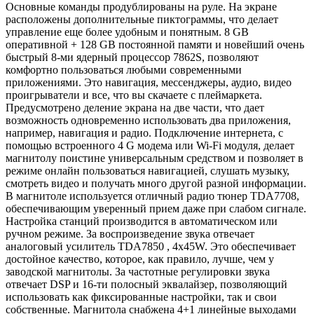
Основные команды продублированы на руле. На экране
расположены дополнительные пиктограммы, что делает
управление еще более удобным и понятным. 8 GB
оперативной + 128 GB постоянной памяти и новейший очень
быстрый 8-ми ядерный процессор 7862S, позволяют
комфортно пользоваться любыми современными
приложениями. Это навигация, мессенджеры, аудио, видео
проигрыватели и все, что вы скачаете с плеймаркета.
Предусмотрено деление экрана на две части, что дает
возможность одновременно использовать два приложения,
например, навигация и радио. Подключение интернета, с
помощью встроенного 4 G модема или Wi-Fi модуля, делает
магнитолу поистине универсальным средством и позволяет в
режиме онлайн пользоваться навигацией, слушать музыку,
смотреть видео и получать много другой разной информации.
В магнитоле используется отличный радио тюнер TDA7708,
обеспечивающим уверенный прием даже при слабом сигнале.
Настройка станций производится в автоматическом или
ручном режиме. За воспроизведение звука отвечает
аналоговый усилитель TDA7850 , 4x45W. Это обеспечивает
достойное качество, которое, как правило, лучше, чем у
заводской магнитолы. За частотные регулировки звука
отвечает DSP и 16-ти полосный эквалайзер, позволяющий
использовать как фиксированные настройки, так и свои
собственные. Магнитола снабжена 4+1 линейные выходами