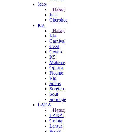
Jeep
Назад
Jeep
Cherokee
Kia
Назад
Kia
Carnival
Ceed
Cerato
K5
Mohave
Optima
Picanto
Rio
Seltos
Sorento
Soul
Sportage
LADA
Назад
LADA
Granta
Largus
Priora