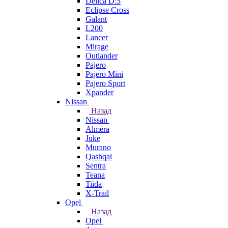
Delica D:5
Eclipse Cross
Galant
L200
Lancer
Mirage
Outlander
Pajero
Pajero Mini
Pajero Sport
Xpander
Nissan
Назад
Nissan
Almera
Juke
Murano
Qashqai
Sentra
Teana
Tiida
X-Trail
Opel
Назад
Opel