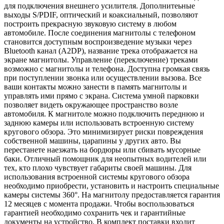
для подключения внешнего усилителя. Дополнитеьные
выходы S/PDIF, оптический и коаксиальный, позволяют
построить прекрасную звуковую систему в любом
автомобиле. После соединения магнитолы с телефоном
становится доступным воспроизведение музыки через
Bluetooth канал (A2DP), название трека отображается на
экране магнитолы. Управление (переключение) треками
возможно с магнитолы и телефона. Доступна громкая связь
при поступлении звонка или осуществлении вызова. Все
ваши контакты можно занести в память магнитолы и
управлять ими прямо с экрана. Система умной парковки
позволяет видеть окружающее пространство возле
автомобиля. К магнитоле можно подключить переднюю и
заднюю камеры или использовать встроенную систему
кругового обзора. Это минимизирует риски повреждения
собственной машины, царапины у других авто. Вы
перестанете наезжать на бордюры или сбивать мусорные
баки. Отличный помощник для неопытных водителей или
тех, кто плохо чувствует габариты своей машины. Для
использования встроенной системы кругового обзора
необходимо приобрести, установить и настроить специальные
камеры системы 360°. На магнитолу предоставляется гарантия
12 месяцев с момента продажи. Чтобы воспользоваться
гарантией необходимо сохранить чек и гарантийные
документы на устройство. В комплект поставки входит