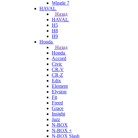
Wingle 7
HAVAL
Назад
HAVAL
H5
H8
H9
Honda
Назад
Honda
Accord
Civic
CR-V
CR-Z
Edix
Element
Elysion
Fit
Freed
Grace
Insight
Jazz
N-BOX
N-BOX +
N-BOX Slash