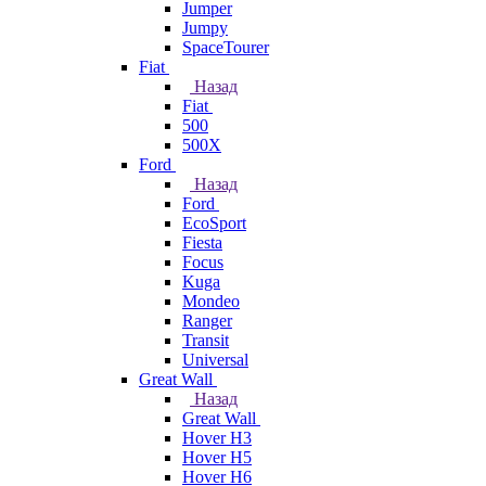
Jumper
Jumpy
SpaceTourer
Fiat
Назад
Fiat
500
500X
Ford
Назад
Ford
EcoSport
Fiesta
Focus
Kuga
Mondeo
Ranger
Transit
Universal
Great Wall
Назад
Great Wall
Hover H3
Hover H5
Hover H6