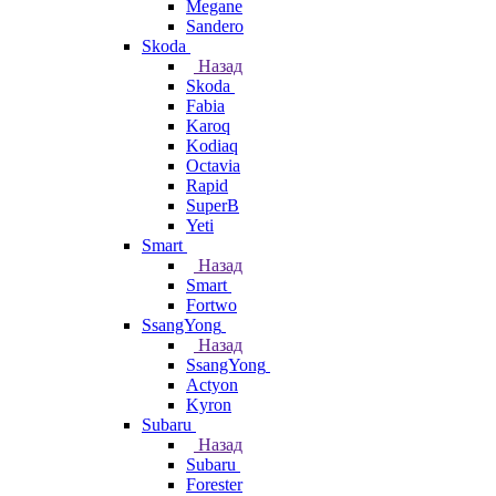
Megane
Sandero
Skoda
Назад
Skoda
Fabia
Karoq
Kodiaq
Octavia
Rapid
SuperB
Yeti
Smart
Назад
Smart
Fortwo
SsangYong
Назад
SsangYong
Actyon
Kyron
Subaru
Назад
Subaru
Forester