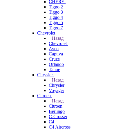
CHERY
Tiggo 2
Tiggo 3
Tiggo 4
Tiggo 5
Tiggo 7
Chevrolet
Назад
Chevrolet
Aveo
Captiva
Cruze
Orlando
Tahoe
Chrysler
Назад
Chrysler
Voyager
Citroen
Назад
Citroen
Berlingo
C-Crosser
C4
C4 Aircross