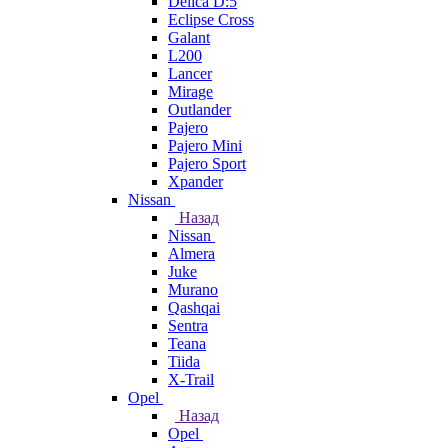
Delica D:5
Eclipse Cross
Galant
L200
Lancer
Mirage
Outlander
Pajero
Pajero Mini
Pajero Sport
Xpander
Nissan
Назад
Nissan
Almera
Juke
Murano
Qashqai
Sentra
Teana
Tiida
X-Trail
Opel
Назад
Opel