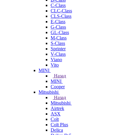
C-Class
CLC-Class
CLS-Class
E-Class
G-Class
GL-Class
M-Class
S-Class
Sprinter
V-Class
Viano
Vito
MINI
Назад
MINI
Cooper
Mitsubishi
Назад
Mitsubishi
Airtrek
ASX
Colt
Colt Plus
Delica