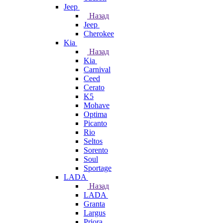
Jeep
Назад
Jeep
Cherokee
Kia
Назад
Kia
Carnival
Ceed
Cerato
K5
Mohave
Optima
Picanto
Rio
Seltos
Sorento
Soul
Sportage
LADA
Назад
LADA
Granta
Largus
Priora