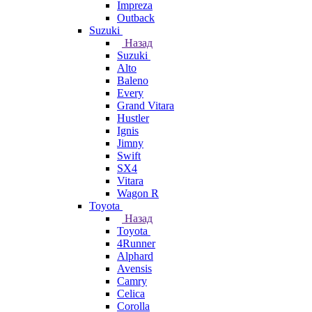
Impreza
Outback
Suzuki
Назад
Suzuki
Alto
Baleno
Every
Grand Vitara
Hustler
Ignis
Jimny
Swift
SX4
Vitara
Wagon R
Toyota
Назад
Toyota
4Runner
Alphard
Avensis
Camry
Celica
Corolla