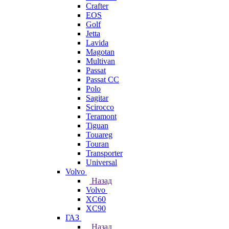
Crafter
EOS
Golf
Jetta
Lavida
Magotan
Multivan
Passat
Passat CC
Polo
Sagitar
Scirocco
Teramont
Tiguan
Touareg
Touran
Transporter
Universal
Volvo
Назад
Volvo
XC60
XC90
ГАЗ
Назад