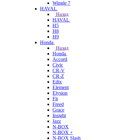
Wingle 7
HAVAL
Назад
HAVAL
H5
H8
H9
Honda
Назад
Honda
Accord
Civic
CR-V
CR-Z
Edix
Element
Elysion
Fit
Freed
Grace
Insight
Jazz
N-BOX
N-BOX +
N-BOX Slash