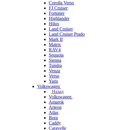
Corolla Verso
FJ Cruiser
Fortuner
Highlander
Hilux
Land Cruiser
Land Cruiser Prado
Mark II
Matrix
RAV4
Sequoia
Sienna
Tundra
Venza
Verso
Yaris
Volkswagen
Назад
Volkswagen
Amarok
Arteon
Atlas
Bora
Caddy
Caravelle