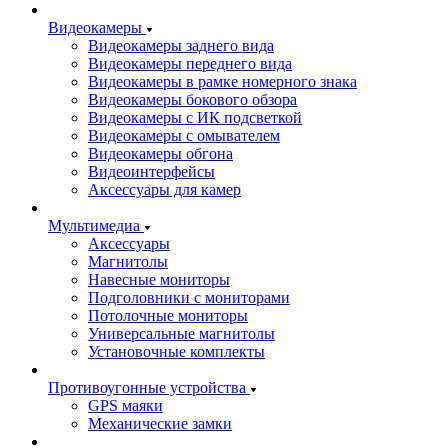
Видеокамеры
Видеокамеры заднего вида
Видеокамеры переднего вида
Видеокамеры в рамке номерного знака
Видеокамеры бокового обзора
Видеокамеры с ИК подсветкой
Видеокамеры с омывателем
Видеокамеры обгона
Видеоинтерфейсы
Аксессуары для камер
Мультимедиа
Аксессуары
Магнитолы
Навесные мониторы
Подголовники с мониторами
Потолочные мониторы
Универсальные магнитолы
Установочные комплекты
Противоугонные устройства
GPS маяки
Механические замки