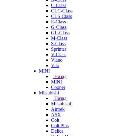
C-Class
CLC-Class
CLS-Class
E-Class
G-Class
GL-Class
M-Class
S-Class
Sprinter
V-Class
Viano
Vito
MINI
Назад
MINI
Cooper
Mitsubishi
Назад
Mitsubishi
Airtrek
ASX
Colt
Colt Plus
Delica