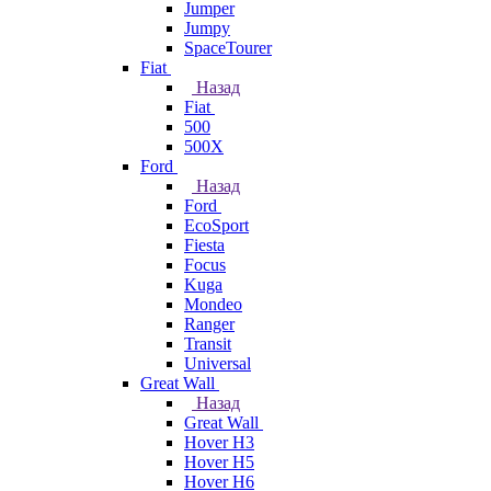
Jumper
Jumpy
SpaceTourer
Fiat
Назад
Fiat
500
500X
Ford
Назад
Ford
EcoSport
Fiesta
Focus
Kuga
Mondeo
Ranger
Transit
Universal
Great Wall
Назад
Great Wall
Hover H3
Hover H5
Hover H6