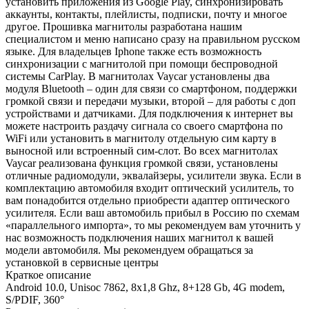
установить приложения из Google Play, синхронизировать
аккаунты, контакты, плейлисты, подписки, почту и многое
другое. Прошивка магнитолы разработана нашим
специалистом и меню написано сразу на правильном русском
языке. Для владельцев Iphone также есть возможность
синхронизации с магнитолой при помощи беспроводной
системы CarPlay. В магнитолах Vaycar установлены два
модуля Bluetooth – один для связи со смартфоном, поддержки
громкой связи и передачи музыки, второй – для работы с доп
устройствами и датчиками. Для подключения к интернет вы
можете настроить раздачу сигнала со своего смартфона по
WiFi или установить в магнитолу отдельную сим карту в
выносной или встроенный сим-слот. Во всех магнитолах
Vaycar реализована функция громкой связи, установлены
отличные радиомодули, эквалайзеры, усилители звука. Если в
комплектацию автомобиля входит оптический усилитель, то
вам понадобится отдельно приобрести адаптер оптического
усилителя. Если ваш автомобиль прибыл в Россию по схемам
«параллельного импорта», то мы рекомендуем вам уточнить у
нас возможность подключения наших магнитол к вашей
модели автомобиля. Мы рекомендуем обращаться за
установкой в сервисные центры
Краткое описание
Android 10.0, Unisoc 7862, 8х1,8 Ghz, 8+128 Gb, 4G modem,
S/PDIF, 360°