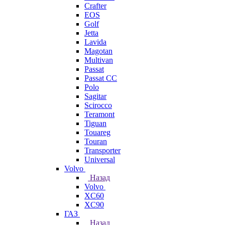
Crafter
EOS
Golf
Jetta
Lavida
Magotan
Multivan
Passat
Passat CC
Polo
Sagitar
Scirocco
Teramont
Tiguan
Touareg
Touran
Transporter
Universal
Volvo
Назад
Volvo
XC60
XC90
ГАЗ
Назад