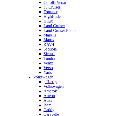
Corolla Verso
FJ Cruiser
Fortuner
Highlander
Hilux
Land Cruiser
Land Cruiser Prado
Mark II
Matrix
RAV4
Sequoia
Sienna
Tundra
Venza
Verso
Yaris
Volkswagen
Назад
Volkswagen
Amarok
Arteon
Atlas
Bora
Caddy
Caravelle