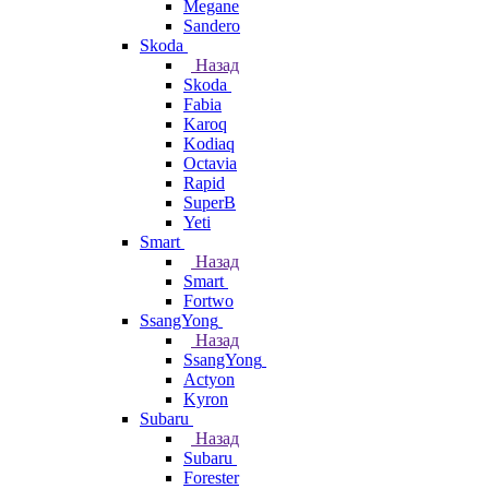
Megane
Sandero
Skoda
Назад
Skoda
Fabia
Karoq
Kodiaq
Octavia
Rapid
SuperB
Yeti
Smart
Назад
Smart
Fortwo
SsangYong
Назад
SsangYong
Actyon
Kyron
Subaru
Назад
Subaru
Forester