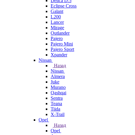
Delica D:5
Eclipse Cross
Galant
L200
Lancer
Mirage
Outlander
Pajero
Pajero Mini
Pajero Sport
Xpander
Nissan
Назад
Nissan
Almera
Juke
Murano
Qashqai
Sentra
Teana
Tiida
X-Trail
Opel
Назад
Opel