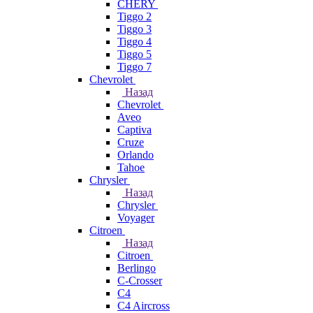
CHERY
Tiggo 2
Tiggo 3
Tiggo 4
Tiggo 5
Tiggo 7
Chevrolet
Назад
Chevrolet
Aveo
Captiva
Cruze
Orlando
Tahoe
Chrysler
Назад
Chrysler
Voyager
Citroen
Назад
Citroen
Berlingo
C-Crosser
C4
C4 Aircross