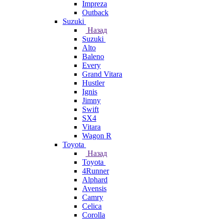
Impreza
Outback
Suzuki
Назад
Suzuki
Alto
Baleno
Every
Grand Vitara
Hustler
Ignis
Jimny
Swift
SX4
Vitara
Wagon R
Toyota
Назад
Toyota
4Runner
Alphard
Avensis
Camry
Celica
Corolla