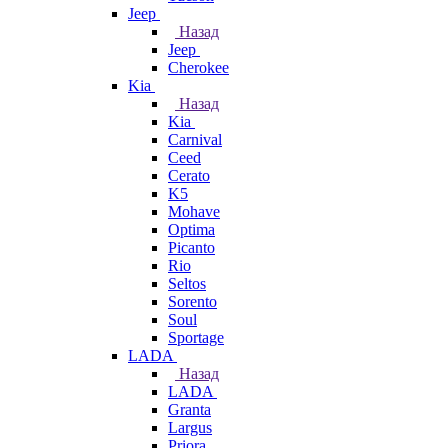
Jeep
Назад
Jeep
Cherokee
Kia
Назад
Kia
Carnival
Ceed
Cerato
K5
Mohave
Optima
Picanto
Rio
Seltos
Sorento
Soul
Sportage
LADA
Назад
LADA
Granta
Largus
Priora