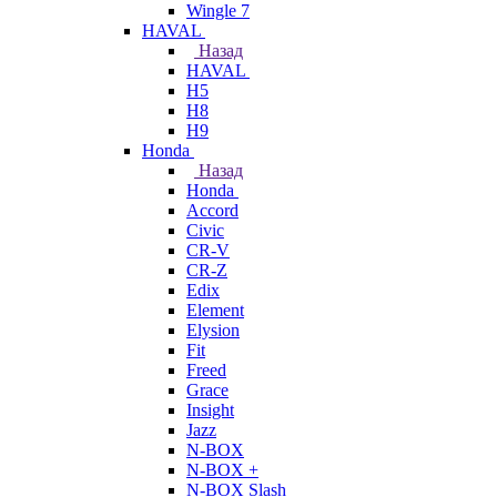
Wingle 7
HAVAL
Назад
HAVAL
H5
H8
H9
Honda
Назад
Honda
Accord
Civic
CR-V
CR-Z
Edix
Element
Elysion
Fit
Freed
Grace
Insight
Jazz
N-BOX
N-BOX +
N-BOX Slash