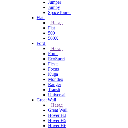
Jumper
Jumpy
SpaceTourer
Fiat
Назад
Fiat
500
500X
Ford
Назад
Ford
EcoSport
Fiesta
Focus
Kuga
Mondeo
Ranger
Transit
Universal
Great Wall
Назад
Great Wall
Hover H3
Hover H5
Hover H6