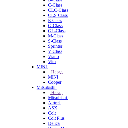
C-Class
CLC-Class
CLS-Class
E-Class
G-Class
GL-Class
M-Class
S-Class
Sprinter
V-Class
Viano
Vito
MINI
Назад
MINI
Cooper
Mitsubishi
Назад
Mitsubishi
Airtrek
ASX
Colt
Colt Plus
Delica