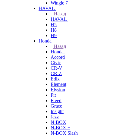
Wingle 7
HAVAL
Назад
HAVAL
H5
H8
H9
Honda
Назад
Honda
Accord
Civic
CR-V
CR-Z
Edix
Element
Elysion
Fit
Freed
Grace
Insight
Jazz
N-BOX
N-BOX +
N-BOX Slash