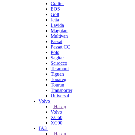
Crafter
EOS
Golf
Jetta
Lavida
Magotan
Multivan
Passat
Passat CC
Polo
Sagitar
Scirocco
Teramont
Tiguan
Touareg
Touran
Transporter
Universal
Volvo
Назад
Volvo
XC60
XC90
ГАЗ
Назад