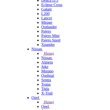
Delica D:5
Eclipse Cross
Galant
L200
Lancer
Mirage
Outlander
Pajero
Pajero Mini
Pajero Sport
Xpander
Nissan
Назад
Nissan
Almera
Juke
Murano
Qashqai
Sentra
Teana
Tiida
X-Trail
Opel
Назад
Opel