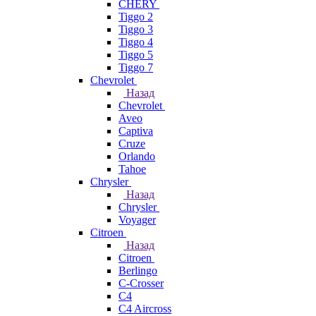
CHERY
Tiggo 2
Tiggo 3
Tiggo 4
Tiggo 5
Tiggo 7
Chevrolet
Назад
Chevrolet
Aveo
Captiva
Cruze
Orlando
Tahoe
Chrysler
Назад
Chrysler
Voyager
Citroen
Назад
Citroen
Berlingo
C-Crosser
C4
C4 Aircross