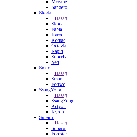
Megane
Sandero
Skoda
Назад
Skoda
Fabia
Karoq
Kodiaq
Octavia
Rapid
SuperB
Yeti
Smart
Назад
Smart
Fortwo
SsangYong
Назад
SsangYong
Actyon
Kyron
Subaru
Назад
Subaru
Forester