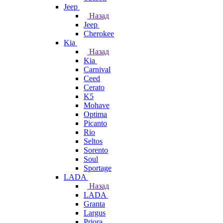
Jeep
Назад
Jeep
Cherokee
Kia
Назад
Kia
Carnival
Ceed
Cerato
K5
Mohave
Optima
Picanto
Rio
Seltos
Sorento
Soul
Sportage
LADA
Назад
LADA
Granta
Largus
Priora