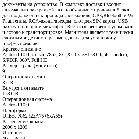
документы на устройство. В комплект поставки входит
автомагнитола с рамкой, все необходимые провода и блоки
для подключения к проводке автомобиля, GPS,Bluetooth и Wi-
Fi антенны, RCA-входы/выходы, слот для SIM карты, USB
разъем и внешний микрофон. Все это качественно упаковано
и готово к транспортировке. Магнитола является технически
сложным изделием и рекомендована для установки у
профессионалов.
Краткое описание
Android 10.0, Unisoc 7862, 8х1,8 Ghz, 8+128 Gb, 4G modem,
S/PDIF, 360°, Full HD
Размер экрана (монитора)
9
Оперативная память
8 GB
Внутренняя память
128 GB
Операционная система
Android 10.0
Платформа
Unisoc 7862 (2xA75+6xA55)
Разрешение экрана
2000 x 1200
Интернет
4G + Wi-Fi