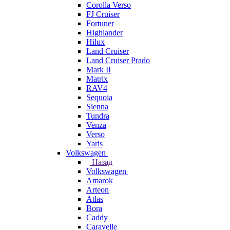
Corolla Verso
FJ Cruiser
Fortuner
Highlander
Hilux
Land Cruiser
Land Cruiser Prado
Mark II
Matrix
RAV4
Sequoia
Sienna
Tundra
Venza
Verso
Yaris
Volkswagen
Назад
Volkswagen
Amarok
Arteon
Atlas
Bora
Caddy
Caravelle