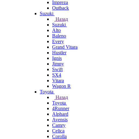
Impreza
Outback
Suzuki
Назад
Suzuki
Alto
Baleno
Every
Grand Vitara
Hustler
Ignis
Jimny
Swift
SX4
Vitara
Wagon R
Toyota
Назад
Toyota
4Runner
Alphard
Avensis
Camry
Celica
Corolla