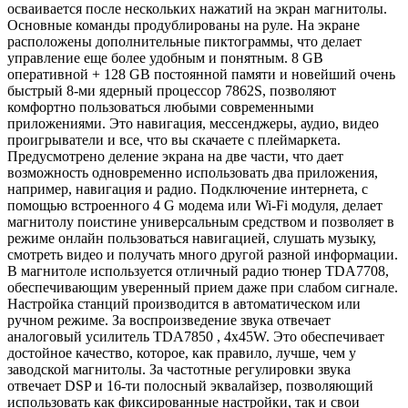
осваивается после нескольких нажатий на экран магнитолы.
Основные команды продублированы на руле. На экране
расположены дополнительные пиктограммы, что делает
управление еще более удобным и понятным. 8 GB
оперативной + 128 GB постоянной памяти и новейший очень
быстрый 8-ми ядерный процессор 7862S, позволяют
комфортно пользоваться любыми современными
приложениями. Это навигация, мессенджеры, аудио, видео
проигрыватели и все, что вы скачаете с плеймаркета.
Предусмотрено деление экрана на две части, что дает
возможность одновременно использовать два приложения,
например, навигация и радио. Подключение интернета, с
помощью встроенного 4 G модема или Wi-Fi модуля, делает
магнитолу поистине универсальным средством и позволяет в
режиме онлайн пользоваться навигацией, слушать музыку,
смотреть видео и получать много другой разной информации.
В магнитоле используется отличный радио тюнер TDA7708,
обеспечивающим уверенный прием даже при слабом сигнале.
Настройка станций производится в автоматическом или
ручном режиме. За воспроизведение звука отвечает
аналоговый усилитель TDA7850 , 4x45W. Это обеспечивает
достойное качество, которое, как правило, лучше, чем у
заводской магнитолы. За частотные регулировки звука
отвечает DSP и 16-ти полосный эквалайзер, позволяющий
использовать как фиксированные настройки, так и свои