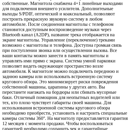
собственные. Магнитола снабжена 4+1 линейные выходами
для подключения внешнего усилителя. Дополнитеьные
выходы S/PDIF, оптический и коаксиальный, позволяют
построить прекрасную звуковую систему в любом
автомобиле. После соединения магнитолы с телефоном
становится доступным воспроизведение музыки через
Bluetooth канал (A2DP), название трека отображается на
экране магнитолы. Управление (переключение) треками
возможно с магнитолы и телефона. Доступна громкая связь
при поступлении звонка или осуществлении вызова. Все
ваши контакты можно занести в память магнитолы и
управлять ими прямо с экрана. Система умной парковки
позволяет видеть окружающее пространство возле
автомобиля. К магнитоле можно подключить переднюю и
заднюю камеры или использовать встроенную систему
кругового обзора. Это минимизирует риски повреждения
собственной машины, царапины у других авто. Вы
перестанете наезжать на бордюры или сбивать мусорные
баки. Отличный помощник для неопытных водителей или
тех, кто плохо чувствует габариты своей машины. Для
использования встроенной системы кругового обзора
необходимо приобрести, установить и настроить специальные
камеры системы 360°. На магнитолу предоставляется гарантия
12 месяцев с момента продажи. Чтобы воспользоваться
гарантией необходимо сохранить чек и гарантийные