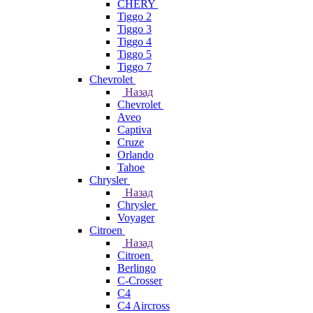
CHERY
Tiggo 2
Tiggo 3
Tiggo 4
Tiggo 5
Tiggo 7
Chevrolet
Назад
Chevrolet
Aveo
Captiva
Cruze
Orlando
Tahoe
Chrysler
Назад
Chrysler
Voyager
Citroen
Назад
Citroen
Berlingo
C-Crosser
C4
C4 Aircross