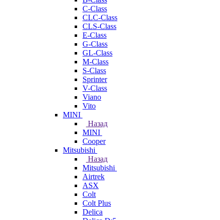
C-Class
CLC-Class
CLS-Class
E-Class
G-Class
GL-Class
M-Class
S-Class
Sprinter
V-Class
Viano
Vito
MINI
Назад
MINI
Cooper
Mitsubishi
Назад
Mitsubishi
Airtrek
ASX
Colt
Colt Plus
Delica