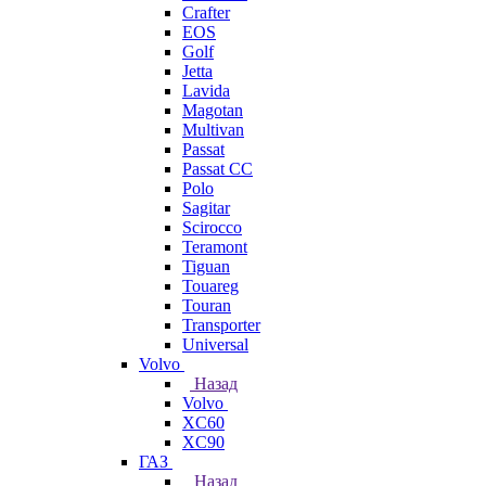
Crafter
EOS
Golf
Jetta
Lavida
Magotan
Multivan
Passat
Passat CC
Polo
Sagitar
Scirocco
Teramont
Tiguan
Touareg
Touran
Transporter
Universal
Volvo
Назад
Volvo
XC60
XC90
ГАЗ
Назад