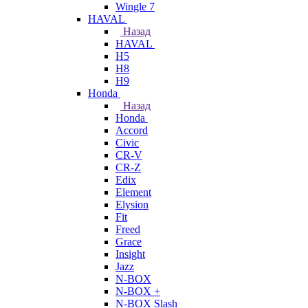
Wingle 7
HAVAL
Назад
HAVAL
H5
H8
H9
Honda
Назад
Honda
Accord
Civic
CR-V
CR-Z
Edix
Element
Elysion
Fit
Freed
Grace
Insight
Jazz
N-BOX
N-BOX +
N-BOX Slash