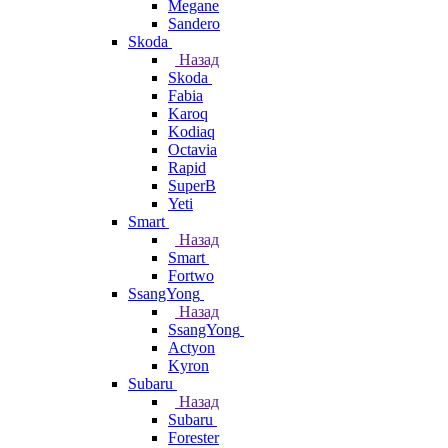
Megane
Sandero
Skoda
Назад
Skoda
Fabia
Karoq
Kodiaq
Octavia
Rapid
SuperB
Yeti
Smart
Назад
Smart
Fortwo
SsangYong
Назад
SsangYong
Actyon
Kyron
Subaru
Назад
Subaru
Forester