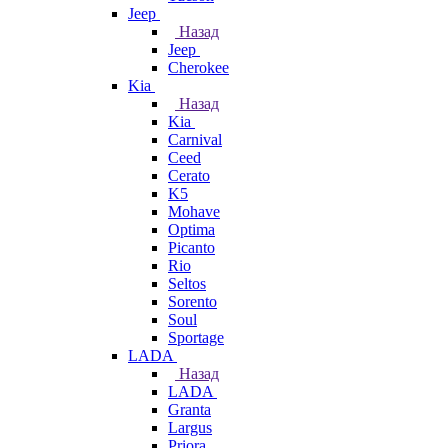
Jeep
Назад
Jeep
Cherokee
Kia
Назад
Kia
Carnival
Ceed
Cerato
K5
Mohave
Optima
Picanto
Rio
Seltos
Sorento
Soul
Sportage
LADA
Назад
LADA
Granta
Largus
Priora