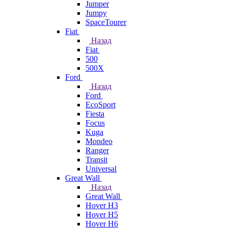
Jumper
Jumpy
SpaceTourer
Fiat
Назад
Fiat
500
500X
Ford
Назад
Ford
EcoSport
Fiesta
Focus
Kuga
Mondeo
Ranger
Transit
Universal
Great Wall
Назад
Great Wall
Hover H3
Hover H5
Hover H6