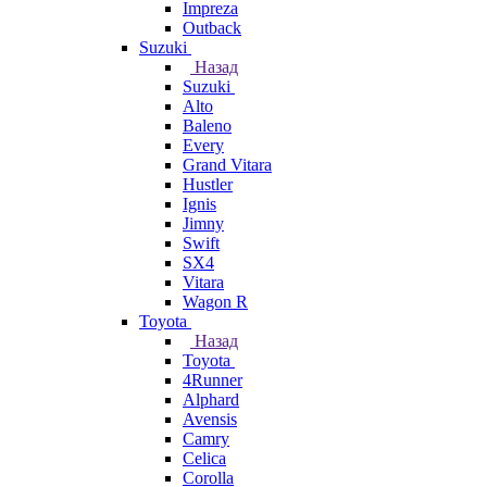
Impreza
Outback
Suzuki
Назад
Suzuki
Alto
Baleno
Every
Grand Vitara
Hustler
Ignis
Jimny
Swift
SX4
Vitara
Wagon R
Toyota
Назад
Toyota
4Runner
Alphard
Avensis
Camry
Celica
Corolla