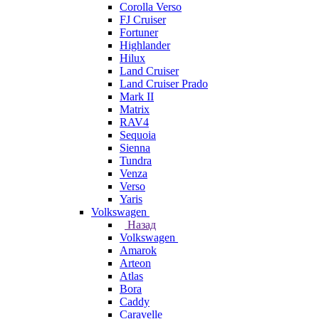
Corolla Verso
FJ Cruiser
Fortuner
Highlander
Hilux
Land Cruiser
Land Cruiser Prado
Mark II
Matrix
RAV4
Sequoia
Sienna
Tundra
Venza
Verso
Yaris
Volkswagen
Назад
Volkswagen
Amarok
Arteon
Atlas
Bora
Caddy
Caravelle