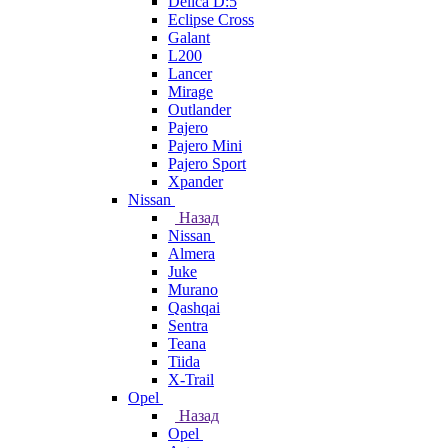
Delica D:5
Eclipse Cross
Galant
L200
Lancer
Mirage
Outlander
Pajero
Pajero Mini
Pajero Sport
Xpander
Nissan
Назад
Nissan
Almera
Juke
Murano
Qashqai
Sentra
Teana
Tiida
X-Trail
Opel
Назад
Opel