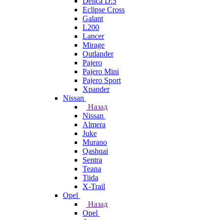
Delica D:5
Eclipse Cross
Galant
L200
Lancer
Mirage
Outlander
Pajero
Pajero Mini
Pajero Sport
Xpander
Nissan
Назад
Nissan
Almera
Juke
Murano
Qashqai
Sentra
Teana
Tiida
X-Trail
Opel
Назад
Opel