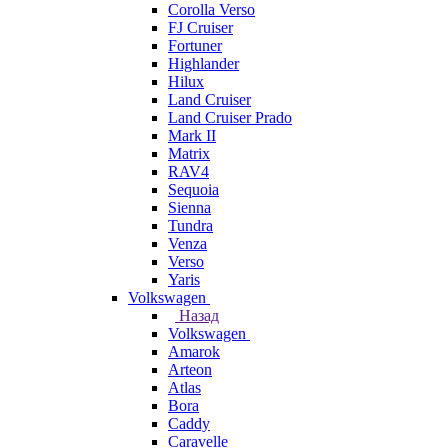
Corolla Verso
FJ Cruiser
Fortuner
Highlander
Hilux
Land Cruiser
Land Cruiser Prado
Mark II
Matrix
RAV4
Sequoia
Sienna
Tundra
Venza
Verso
Yaris
Volkswagen
Назад
Volkswagen
Amarok
Arteon
Atlas
Bora
Caddy
Caravelle