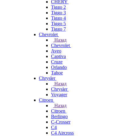
CHERY
Tiggo 2
Tiggo 3
Tiggo 4
Tiggo 5
Tiggo 7
Chevrolet
Назад
Chevrolet
Aveo
Captiva
Cruze
Orlando
Tahoe
Chrysler
Назад
Chrysler
Voyager
Citroen
Назад
Citroen
Berlingo
C-Crosser
C4
C4 Aircross