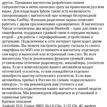
другое. Прошивка магнитолы разработана нашим
специалистом и меню написано сразу на правильном русском
языке. Для владельцев Iphone также есть возможность
синхронизации с магнитолой при помощи беспроводной
системы CarPlay. Функция разделения экрана позволяет
работать с двумя приложениями одновременно. В магнитолах
Vaycar установлены два модуля Bluetooth – один для связи со
смартфоном, поддержки громкой связи и передачи музыки,
второй – для работы с периферийными устройствами и
датчиками. Подключение к сети интернет происходит двумя
способами. Вы можете настроить раздачу сигнала со своего
смартфона по WiFi или установить в магнитолу отдельную
сим карту в выносной или встроенный сим-слот. Во всех
магнитолах Vaycar реализована функция громкой связи,
установлены отличные радиомодули, эквалайзеры, усилители
звука. Если в комплектацию вашего автомобиля входит
оптический усилитель, то вам понадобится отдельно
приобрести адаптер оптического усилителя. Если ваш
автомобиль прибыл в Россию по схемам «параллельного
импорта», то мы рекомендуем вам уточнить у нас
возможность подключения наших магнитол к вашей модели
автомобиля. Мы рекомендуем обращаться за установкой в
сервисные центры
Краткое описание
Android 10.0, Unisoc 9863, 8х1,6 Ghz, 2+32 Gb, 4G modem