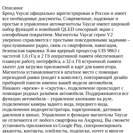
Описание
Бренд Vaycar официально зарегистрирован в России и имеет
все необходимые документы. Современные, надежные и
простые в управлении автомагнитолы Vaycar имеют широкий
набор функций и новейший QLED сенсорный экран с
олеофобным покрытием. Магнитолы Vaycar серии V2
уверенно справляются с простыми повседневными задачами –
прослушивание радио, связь со смартфоном, навигация,
безопасная парковка. 8-ми ядерный процессор UIS 9863 с
частотой 1,6 гГц и 2 Гб оперативной памяти обеспечивают
плавную работу интерфейса, а 32-х Гб встроенной памяти
хватит для загрузки приложений и карт для навигатора.
Магнитола устанавливается в штатное место с помощью
переходной рамки (входит в комплект), повторяющей дизайн
приборной панели именно вашей модели автомобиля.
Никаких «врезок» и «скруток», подключение происходит с
помощью родных разъёмов автомобиля. Поддерживаются все
функции автомобиля – управление кнопками на руле,
подключение камеры заднего вида, переднего вида,
подключение видеорегистратора, парктроников, датчиков
давления в шинах. Управление и функции магнитолы Vaycar
не отличаются от любого смартфона на Андроид. Вы сможете
установить приложения из Google Play, синхронизировать
аккаунты, контакты, плейлисты, подписки, почту и многое