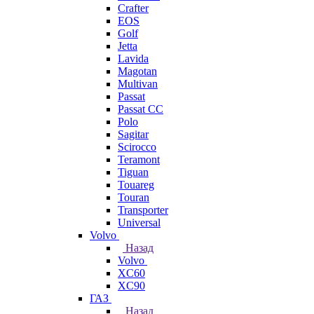
Crafter
EOS
Golf
Jetta
Lavida
Magotan
Multivan
Passat
Passat CC
Polo
Sagitar
Scirocco
Teramont
Tiguan
Touareg
Touran
Transporter
Universal
Volvo
Назад
Volvo
XC60
XC90
ГАЗ
Назад