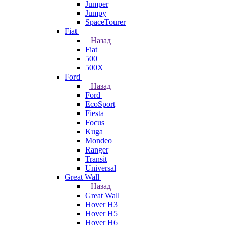
Jumper
Jumpy
SpaceTourer
Fiat
Назад
Fiat
500
500X
Ford
Назад
Ford
EcoSport
Fiesta
Focus
Kuga
Mondeo
Ranger
Transit
Universal
Great Wall
Назад
Great Wall
Hover H3
Hover H5
Hover H6