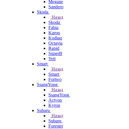
Megane
Sandero
Skoda
Назад
Skoda
Fabia
Karoq
Kodiaq
Octavia
Rapid
SuperB
Yeti
Smart
Назад
Smart
Fortwo
SsangYong
Назад
SsangYong
Actyon
Kyron
Subaru
Назад
Subaru
Forester