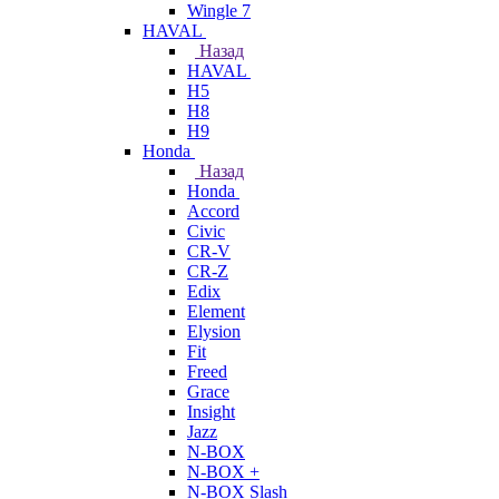
Wingle 7
HAVAL
Назад
HAVAL
H5
H8
H9
Honda
Назад
Honda
Accord
Civic
CR-V
CR-Z
Edix
Element
Elysion
Fit
Freed
Grace
Insight
Jazz
N-BOX
N-BOX +
N-BOX Slash