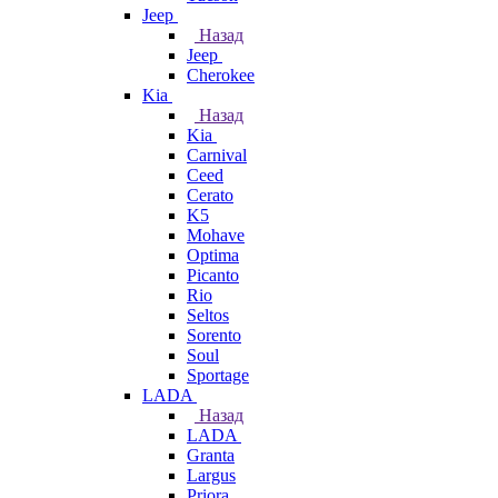
Jeep
Назад
Jeep
Cherokee
Kia
Назад
Kia
Carnival
Ceed
Cerato
K5
Mohave
Optima
Picanto
Rio
Seltos
Sorento
Soul
Sportage
LADA
Назад
LADA
Granta
Largus
Priora