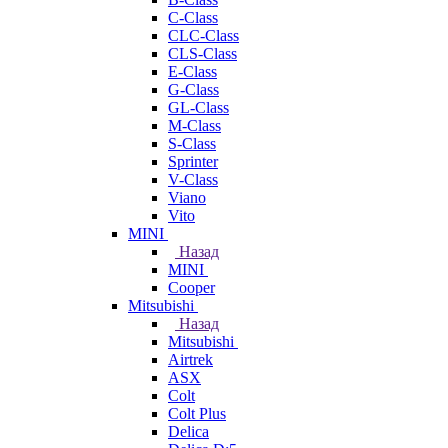
C-Class
CLC-Class
CLS-Class
E-Class
G-Class
GL-Class
M-Class
S-Class
Sprinter
V-Class
Viano
Vito
MINI
Назад
MINI
Cooper
Mitsubishi
Назад
Mitsubishi
Airtrek
ASX
Colt
Colt Plus
Delica