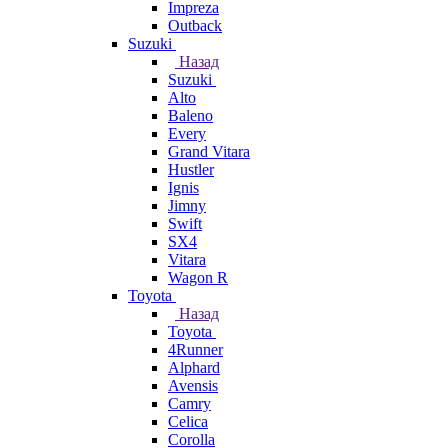
Impreza
Outback
Suzuki
Назад
Suzuki
Alto
Baleno
Every
Grand Vitara
Hustler
Ignis
Jimny
Swift
SX4
Vitara
Wagon R
Toyota
Назад
Toyota
4Runner
Alphard
Avensis
Camry
Celica
Corolla