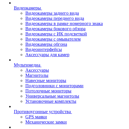
Видеокамеры
Видеокамеры заднего вида
Видеокамеры переднего вида
Видеокамеры в рамке номерного знака
Видеокамеры бокового обзора
Видеокамеры с ИК подсветкой
Видеокамеры с омывателем
Видеокамеры обгона
Видеоинтерфейсы
Аксессуары для камер
Мультимедиа
Аксессуары
Магнитолы
Навесные мониторы
Подголовники с мониторами
Потолочные мониторы
Универсальные магнитолы
Установочные комплекты
Противоугонные устройства
GPS маяки
Механические замки