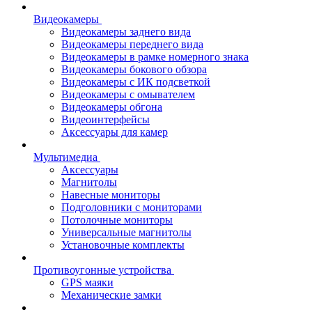
Видеокамеры
Видеокамеры заднего вида
Видеокамеры переднего вида
Видеокамеры в рамке номерного знака
Видеокамеры бокового обзора
Видеокамеры с ИК подсветкой
Видеокамеры с омывателем
Видеокамеры обгона
Видеоинтерфейсы
Аксессуары для камер
Мультимедиа
Аксессуары
Магнитолы
Навесные мониторы
Подголовники с мониторами
Потолочные мониторы
Универсальные магнитолы
Установочные комплекты
Противоугонные устройства
GPS маяки
Механические замки