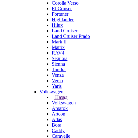
Corolla Verso
FJ Cruiser
Fortuner
Highlander
Hilux
Land Cruiser
Land Cruiser Prado
Mark II
Matrix
RAV4
Sequoia
Sienna
Tundra
Venza
Verso
Yaris
Volkswagen
Назад
Volkswagen
Amarok
Arteon
Atlas
Bora
Caddy
Caravelle