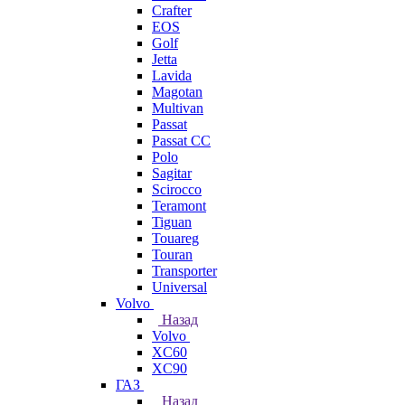
Crafter
EOS
Golf
Jetta
Lavida
Magotan
Multivan
Passat
Passat CC
Polo
Sagitar
Scirocco
Teramont
Tiguan
Touareg
Touran
Transporter
Universal
Volvo
Назад
Volvo
XC60
XC90
ГАЗ
Назад