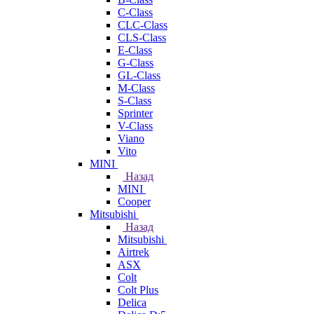
C-Class
CLC-Class
CLS-Class
E-Class
G-Class
GL-Class
M-Class
S-Class
Sprinter
V-Class
Viano
Vito
MINI
Назад
MINI
Cooper
Mitsubishi
Назад
Mitsubishi
Airtrek
ASX
Colt
Colt Plus
Delica