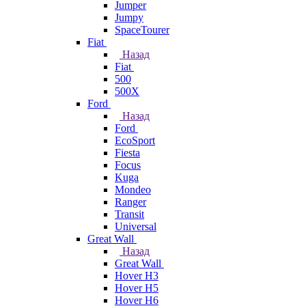
Jumper
Jumpy
SpaceTourer
Fiat
Назад
Fiat
500
500X
Ford
Назад
Ford
EcoSport
Fiesta
Focus
Kuga
Mondeo
Ranger
Transit
Universal
Great Wall
Назад
Great Wall
Hover H3
Hover H5
Hover H6