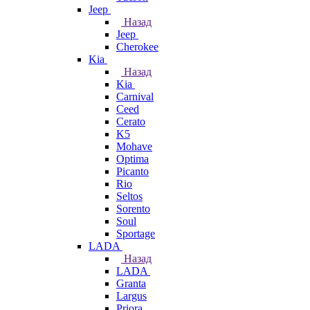
Jeep
Назад
Jeep
Cherokee
Kia
Назад
Kia
Carnival
Ceed
Cerato
K5
Mohave
Optima
Picanto
Rio
Seltos
Sorento
Soul
Sportage
LADA
Назад
LADA
Granta
Largus
Priora