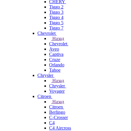
CHERY
Tiggo 2
Tiggo 3
Tiggo 4
Tiggo 5
Tiggo 7
Chevrolet
Назад
Chevrolet
Aveo
Captiva
Cruze
Orlando
Tahoe
Chrysler
Назад
Chrysler
Voyager
Citroen
Назад
Citroen
Berlingo
C-Crosser
C4
C4 Aircross