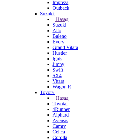
Impreza
Outback
Suzuki
Назад
Suzuki
Alto
Baleno
Every
Grand Vitara
Hustler
Ignis
Jimny
Swift
SX4
Vitara
Wagon R
Toyota
Назад
Toyota
4Runner
Alphard
Avensis
Camry
Celica
Corolla