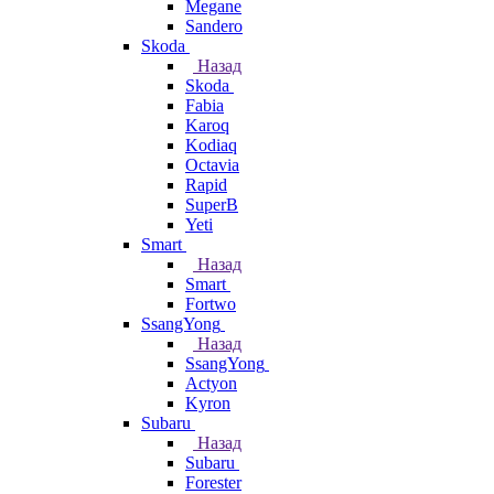
Megane
Sandero
Skoda
Назад
Skoda
Fabia
Karoq
Kodiaq
Octavia
Rapid
SuperB
Yeti
Smart
Назад
Smart
Fortwo
SsangYong
Назад
SsangYong
Actyon
Kyron
Subaru
Назад
Subaru
Forester