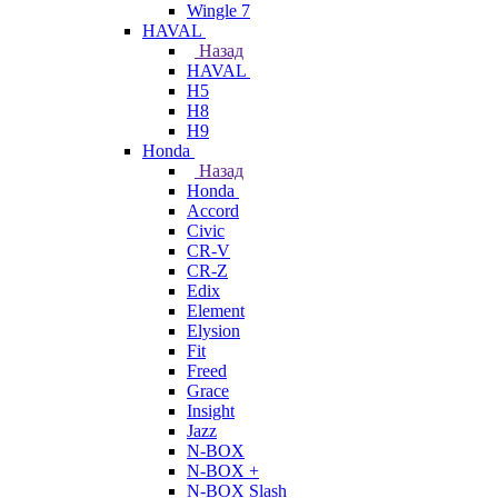
Wingle 7
HAVAL
Назад
HAVAL
H5
H8
H9
Honda
Назад
Honda
Accord
Civic
CR-V
CR-Z
Edix
Element
Elysion
Fit
Freed
Grace
Insight
Jazz
N-BOX
N-BOX +
N-BOX Slash