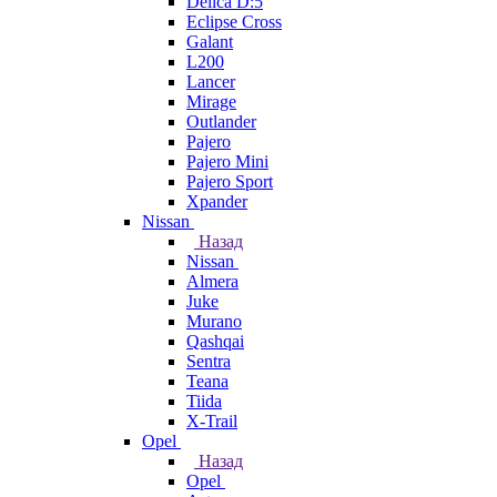
Delica D:5
Eclipse Cross
Galant
L200
Lancer
Mirage
Outlander
Pajero
Pajero Mini
Pajero Sport
Xpander
Nissan
Назад
Nissan
Almera
Juke
Murano
Qashqai
Sentra
Teana
Tiida
X-Trail
Opel
Назад
Opel