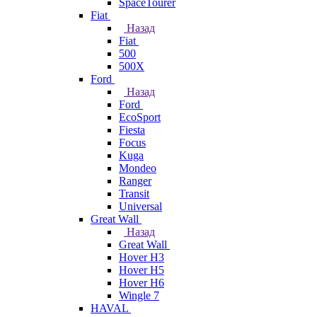
SpaceTourer
Fiat
Назад
Fiat
500
500X
Ford
Назад
Ford
EcoSport
Fiesta
Focus
Kuga
Mondeo
Ranger
Transit
Universal
Great Wall
Назад
Great Wall
Hover H3
Hover H5
Hover H6
Wingle 7
HAVAL