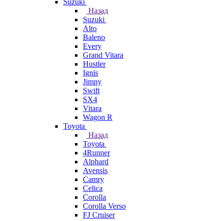
Suzuki
Назад
Suzuki
Alto
Baleno
Every
Grand Vitara
Hustler
Ignis
Jimny
Swift
SX4
Vitara
Wagon R
Toyota
Назад
Toyota
4Runner
Alphard
Avensis
Camry
Celica
Corolla
Corolla Verso
FJ Cruiser