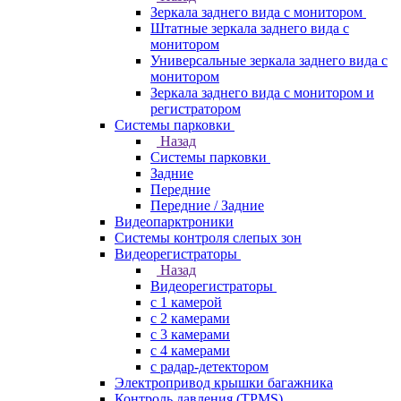
Зеркала заднего вида с монитором
Штатные зеркала заднего вида с
монитором
Универсальные зеркала заднего вида с
монитором
Зеркала заднего вида с монитором и
регистратором
Системы парковки
Назад
Системы парковки
Задние
Передние
Передние / Задние
Видеопарктроники
Системы контроля слепых зон
Видеорегистраторы
Назад
Видеорегистраторы
с 1 камерой
с 2 камерами
с 3 камерами
с 4 камерами
с радар-детектором
Электропривод крышки багажника
Контроль давления (TPMS)