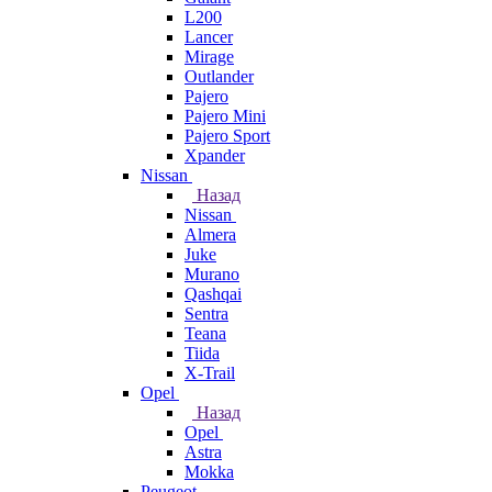
L200
Lancer
Mirage
Outlander
Pajero
Pajero Mini
Pajero Sport
Xpander
Nissan
Назад
Nissan
Almera
Juke
Murano
Qashqai
Sentra
Teana
Tiida
X-Trail
Opel
Назад
Opel
Astra
Mokka
Peugeot