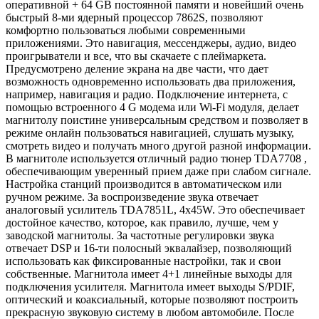
оперативной + 64 GB постоянной памяти и новейший очень
быстрый 8-ми ядерный процессор 7862S, позволяют
комфортно пользоваться любыми современными
приложениями. Это навигация, мессенджеры, аудио, видео
проигрыватели и все, что вы скачаете с плеймаркета.
Предусмотрено деление экрана на две части, что дает
возможность одновременно использовать два приложения,
например, навигация и радио. Подключение интернета, с
помощью встроенного 4 G модема или Wi-Fi модуля, делает
магнитолу поистине универсальным средством и позволяет в
режиме онлайн пользоваться навигацией, слушать музыку,
смотреть видео и получать много другой разной информации.
В магнитоле используется отличный радио тюнер TDA7708 ,
обеспечивающим уверенный прием даже при слабом сигнале.
Настройка станций производится в автоматическом или
ручном режиме. За воспроизведение звука отвечает
аналоговый усилитель TDA7851L, 4x45W. Это обеспечивает
достойное качество, которое, как правило, лучше, чем у
заводской магнитолы. За частотные регулировки звука
отвечает DSP и 16-ти полосный эквалайзер, позволяющий
использовать как фиксированные настройки, так и свои
собственные. Магнитола имеет 4+1 линейные выходы для
подключения усилителя. Магнитола имеет выходы S/PDIF,
оптический и коаксиальный, которые позволяют построить
прекрасную звуковую систему в любом автомобиле. После