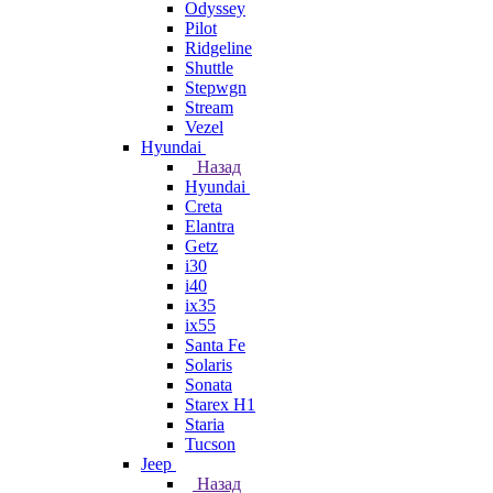
Odyssey
Pilot
Ridgeline
Shuttle
Stepwgn
Stream
Vezel
Hyundai
Назад
Hyundai
Creta
Elantra
Getz
i30
i40
ix35
ix55
Santa Fe
Solaris
Sonata
Starex H1
Staria
Tucson
Jeep
Назад