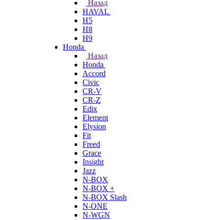
Назад
HAVAL
H5
H8
H9
Honda
Назад
Honda
Accord
Civic
CR-V
CR-Z
Edix
Element
Elysion
Fit
Freed
Grace
Insight
Jazz
N-BOX
N-BOX +
N-BOX Slash
N-ONE
N-WGN