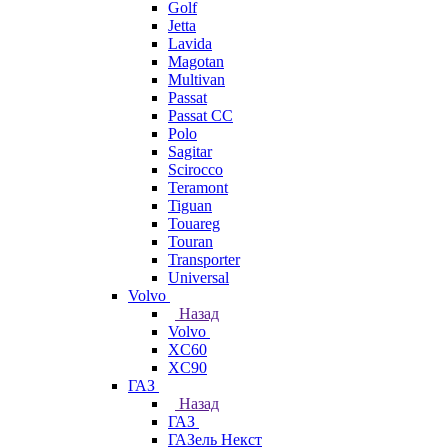
Golf
Jetta
Lavida
Magotan
Multivan
Passat
Passat CC
Polo
Sagitar
Scirocco
Teramont
Tiguan
Touareg
Touran
Transporter
Universal
Volvo
Назад
Volvo
XC60
XC90
ГАЗ
Назад
ГАЗ
ГАЗель Некст