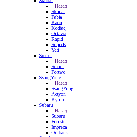
Skoda
Назад
Skoda
Fabia
Karoq
Kodiaq
Octavia
Rapid
SuperB
Yeti
Smart
Назад
Smart
Fortwo
SsangYong
Назад
SsangYong
Actyon
Kyron
Subaru
Назад
Subaru
Forester
Impreza
Outback