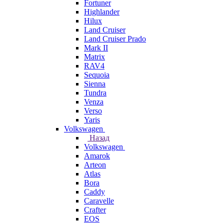
Fortuner
Highlander
Hilux
Land Cruiser
Land Cruiser Prado
Mark II
Matrix
RAV4
Sequoia
Sienna
Tundra
Venza
Verso
Yaris
Volkswagen
Назад
Volkswagen
Amarok
Arteon
Atlas
Bora
Caddy
Caravelle
Crafter
EOS