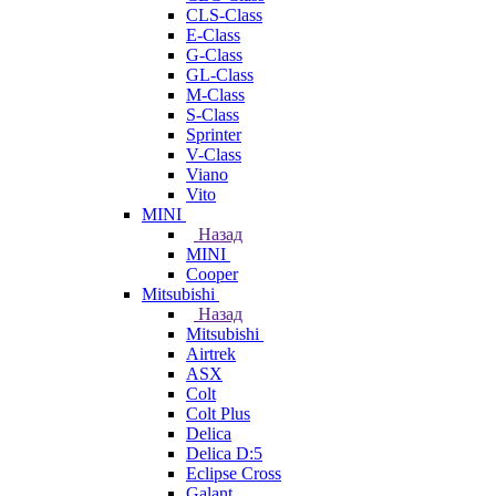
CLS-Class
E-Class
G-Class
GL-Class
M-Class
S-Class
Sprinter
V-Class
Viano
Vito
MINI
Назад
MINI
Cooper
Mitsubishi
Назад
Mitsubishi
Airtrek
ASX
Colt
Colt Plus
Delica
Delica D:5
Eclipse Cross
Galant