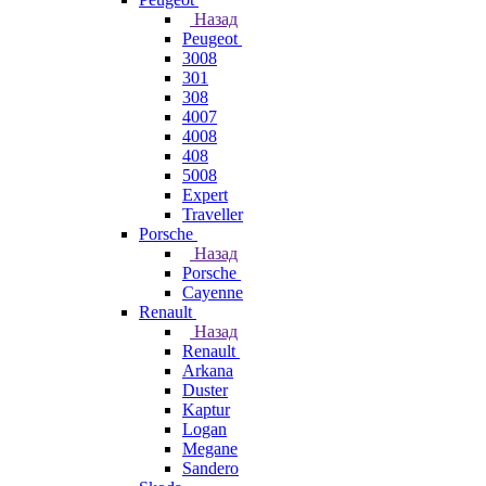
Назад
Peugeot
3008
301
308
4007
4008
408
5008
Expert
Traveller
Porsche
Назад
Porsche
Cayenne
Renault
Назад
Renault
Arkana
Duster
Kaptur
Logan
Megane
Sandero