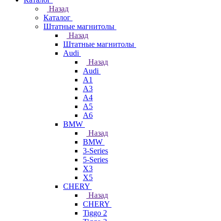
Назад
Каталог
Штатные магнитолы
Назад
Штатные магнитолы
Audi
Назад
Audi
A1
A3
A4
A5
A6
BMW
Назад
BMW
3-Series
5-Series
X3
X5
CHERY
Назад
CHERY
Tiggo 2