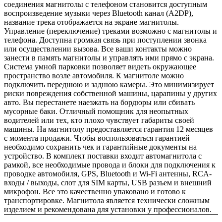
соединения магнитолы с телефоном становится доступным
воспроизведение музыки через Bluetooth канал (A2DP),
название трека отображается на экране магнитолы.
Управление (переключение) треками возможно с магнитолы и
телефона. Доступна громкая связь при поступлении звонка
или осуществлении вызова. Все ваши контакты можно
занести в память магнитолы и управлять ими прямо с экрана.
Система умной парковки позволяет видеть окружающее
пространство возле автомобиля. К магнитоле можно
подключить переднюю и заднюю камеры. Это минимизирует
риски повреждения собственной машины, царапины у других
авто. Вы перестанете наезжать на бордюры или сбивать
мусорные баки. Отличный помощник для неопытных
водителей или тех, кто плохо чувствует габариты своей
машины. На магнитолу предоставляется гарантия 12 месяцев
с момента продажи. Чтобы воспользоваться гарантией
необходимо сохранить чек и гарантийные документы на
устройство. В комплект поставки входит автомагнитола с
рамкой, все необходимые провода и блоки для подключения к
проводке автомобиля, GPS, Bluetooth и Wi-Fi антенны, RCA-
входы / выходы, слот для SIM карты, USB разъем и внешний
микрофон. Все это качественно упаковано и готово к
транспортировке. Магнитола является технически сложным
изделием и рекомендована для установки у профессионалов.