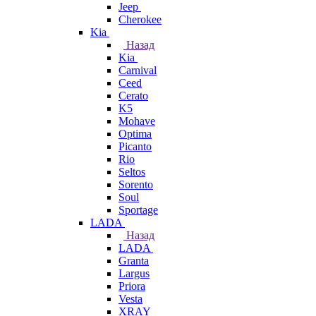
Jeep
Cherokee
Kia
Назад
Kia
Carnival
Ceed
Cerato
K5
Mohave
Optima
Picanto
Rio
Seltos
Sorento
Soul
Sportage
LADA
Назад
LADA
Granta
Largus
Priora
Vesta
XRAY