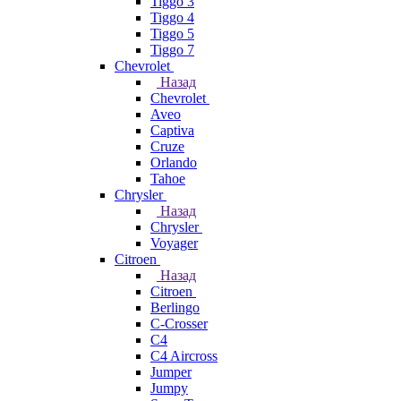
Tiggo 3
Tiggo 4
Tiggo 5
Tiggo 7
Chevrolet
Назад
Chevrolet
Aveo
Captiva
Cruze
Orlando
Tahoe
Chrysler
Назад
Chrysler
Voyager
Citroen
Назад
Citroen
Berlingo
C-Crosser
C4
C4 Aircross
Jumper
Jumpy