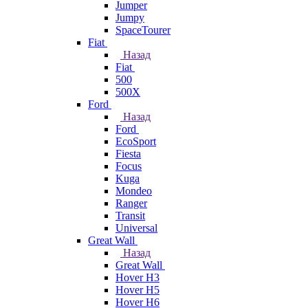
Jumper
Jumpy
SpaceTourer
Fiat
Назад
Fiat
500
500X
Ford
Назад
Ford
EcoSport
Fiesta
Focus
Kuga
Mondeo
Ranger
Transit
Universal
Great Wall
Назад
Great Wall
Hover H3
Hover H5
Hover H6