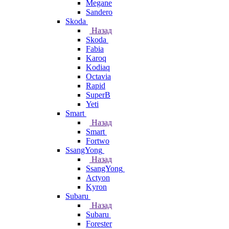
Megane
Sandero
Skoda
Назад
Skoda
Fabia
Karoq
Kodiaq
Octavia
Rapid
SuperB
Yeti
Smart
Назад
Smart
Fortwo
SsangYong
Назад
SsangYong
Actyon
Kyron
Subaru
Назад
Subaru
Forester