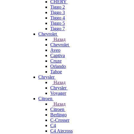
CHERY
Tiggo 2
Tiggo 3
Tiggo 4
Tiggo 5
Tiggo 7
Chevrolet
Назад
Chevrolet
Aveo
Captiva
Cruze
Orlando
Tahoe
Chrysler
Назад
Chrysler
Voyager
Citroen
Назад
Citroen
Berlingo
C-Crosser
C4
C4 Aircross