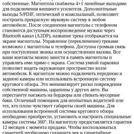
собственные. Магнитола снабжена 4+1 линейные выходами
для подключения внешнего усилителя. Дополнитеьные
выходы S/PDIF, оптический и коаксиальный, позволяют
построить прекрасную звуковую систему в любом
автомобиле. После соединения магнитолы с телефоном
становится доступным воспроизведение музыки через
Bluetooth канал (A2DP), название трека отображается на
экране магнитолы. Управление (переключение) треками
возможно с магнитолы и телефона. Доступна громкая связь
при поступлении звонка или осуществлении вызова. Все
ваши контакты можно занести в память магнитолы и
управлять ими прямо с экрана. Система умной парковки
позволяет видеть окружающее пространство возле
автомобиля. К магнитоле можно подключить переднюю и
заднюю камеры или использовать встроенную систему
кругового обзора. Это минимизирует риски повреждения
собственной машины, царапины у других авто. Вы
перестанете наезжать на бордюры или сбивать мусорные
баки. Отличный помощник для неопытных водителей или
тех, кто плохо чувствует габариты своей машины. Для
использования встроенной системы кругового обзора
необходимо приобрести, установить и настроить специальные
камеры системы 360°. На магнитолу предоставляется гарантия
12 месяцев с момента продажи. Чтобы воспользоваться
гарантией необходимо сохранить чек и гарантийные