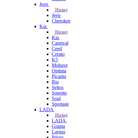
Jeep
Назад
Jeep
Cherokee
Kia
Назад
Kia
Carnival
Ceed
Cerato
K5
Mohave
Optima
Picanto
Rio
Seltos
Sorento
Soul
Sportage
LADA
Назад
LADA
Granta
Largus
Priora