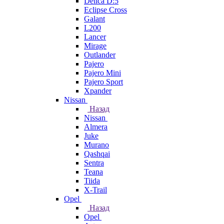
Delica D:5
Eclipse Cross
Galant
L200
Lancer
Mirage
Outlander
Pajero
Pajero Mini
Pajero Sport
Xpander
Nissan
Назад
Nissan
Almera
Juke
Murano
Qashqai
Sentra
Teana
Tiida
X-Trail
Opel
Назад
Opel