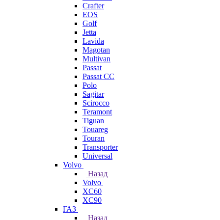
Crafter
EOS
Golf
Jetta
Lavida
Magotan
Multivan
Passat
Passat CC
Polo
Sagitar
Scirocco
Teramont
Tiguan
Touareg
Touran
Transporter
Universal
Volvo
Назад
Volvo
XC60
XC90
ГАЗ
Назад