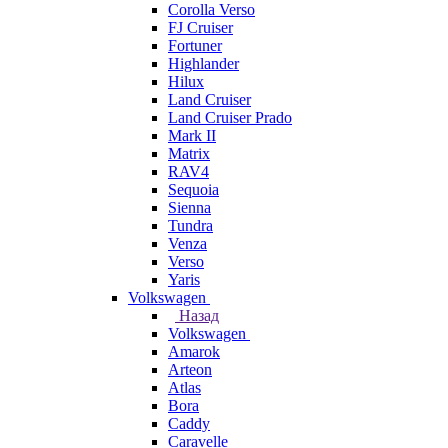
Corolla Verso
FJ Cruiser
Fortuner
Highlander
Hilux
Land Cruiser
Land Cruiser Prado
Mark II
Matrix
RAV4
Sequoia
Sienna
Tundra
Venza
Verso
Yaris
Volkswagen
Назад
Volkswagen
Amarok
Arteon
Atlas
Bora
Caddy
Caravelle