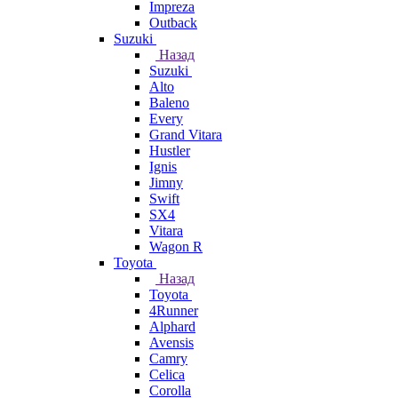
Impreza
Outback
Suzuki
Назад
Suzuki
Alto
Baleno
Every
Grand Vitara
Hustler
Ignis
Jimny
Swift
SX4
Vitara
Wagon R
Toyota
Назад
Toyota
4Runner
Alphard
Avensis
Camry
Celica
Corolla