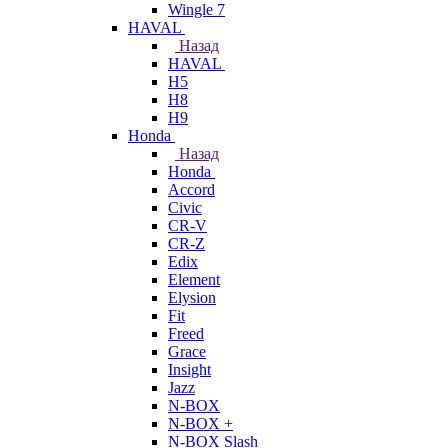
Wingle 7
HAVAL
Назад
HAVAL
H5
H8
H9
Honda
Назад
Honda
Accord
Civic
CR-V
CR-Z
Edix
Element
Elysion
Fit
Freed
Grace
Insight
Jazz
N-BOX
N-BOX +
N-BOX Slash