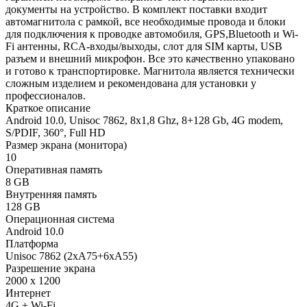
документы на устройство. В комплект поставки входит
автомагнитола с рамкой, все необходимые провода и блоки
для подключения к проводке автомобиля, GPS,Bluetooth и Wi-
Fi антенны, RCA-входы/выходы, слот для SIM карты, USB
разъем и внешний микрофон. Все это качественно упаковано
и готово к транспортировке. Магнитола является технически
сложным изделием и рекомендована для установки у
профессионалов.
Краткое описание
Android 10.0, Unisoc 7862, 8х1,8 Ghz, 8+128 Gb, 4G modem,
S/PDIF, 360°, Full HD
Размер экрана (монитора)
10
Оперативная память
8 GB
Внутренняя память
128 GB
Операционная система
Android 10.0
Платформа
Unisoc 7862 (2xA75+6xA55)
Разрешение экрана
2000 x 1200
Интернет
4G + Wi-Fi