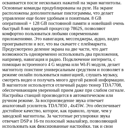
осваивается после нескольких нажатий на экран магнитолы.
Основные команды продублированы на руле. На экране
расположены дополнительные пиктограммы, что делает
управление еще более удобным и понятным. 8 GB
оперативной + 128 GB постоянной памяти и новейший очень
быстрый 8-ми ядерный процессор 7862S, позволяют
комфортно пользоваться любыми современными
приложениями. Это навигация, мессенджеры, аудио, видео
проигрыватели и все, что вы скачаете с плеймаркета.
Предусмотрено деление экрана на две части, что дает
возможность одновременно использовать два приложения,
например, навигация и радио. Подключение интернета, с
помощью встроенного 4 G модема или Wi-Fi модуля, делает
магнитолу поистине универсальным средством и позволяет в
режиме онлайн пользоваться навигацией, слушать музыку,
смотреть видео и получать много другой разной информации.
В магнитоле используется отличный радио тюнер TDA7708,
обеспечивающим уверенный прием даже при слабом сигнале.
Настройка станций производится в автоматическом или
ручном режиме. За воспроизведение звука отвечает
аналоговый усилитель TDA7850 , 4x45W. Это обеспечивает
достойное качество, которое, как правило, лучше, чем у
заводской магнитолы. За частотные регулировки звука
отвечает DSP и 16-ти полосный эквалайзер, позволяющий
использовать как фиксированные настройки, так и свои