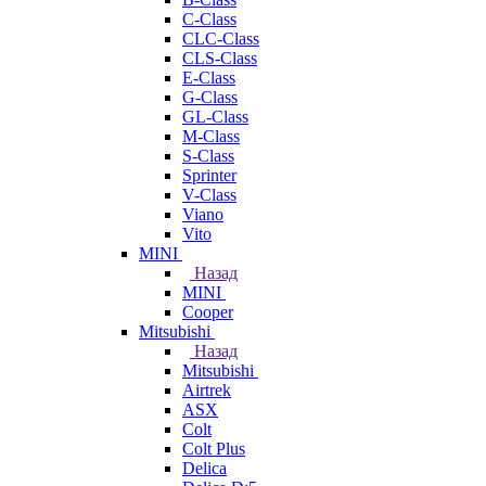
C-Class
CLC-Class
CLS-Class
E-Class
G-Class
GL-Class
M-Class
S-Class
Sprinter
V-Class
Viano
Vito
MINI
Назад
MINI
Cooper
Mitsubishi
Назад
Mitsubishi
Airtrek
ASX
Colt
Colt Plus
Delica