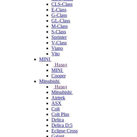
CLS-Class
E-Class
G-Class
GL-Class
M-Class
S-Class
Sprinter
V-Class
Viano
Vito
MINI
Назад
MINI
Cooper
Mitsubishi
Назад
Mitsubishi
Airtrek
ASX
Colt
Colt Plus
Delica
Delica D:5
Eclipse Cross
Galant