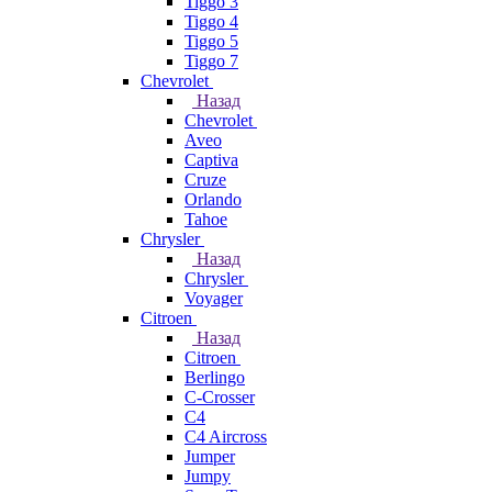
Tiggo 3
Tiggo 4
Tiggo 5
Tiggo 7
Chevrolet
Назад
Chevrolet
Aveo
Captiva
Cruze
Orlando
Tahoe
Chrysler
Назад
Chrysler
Voyager
Citroen
Назад
Citroen
Berlingo
C-Crosser
C4
C4 Aircross
Jumper
Jumpy