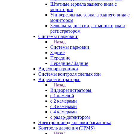
Штатные зеркала заднего вида с
монитором
Универсальные зеркала заднего вида с
монитором
Зеркала заднего вида с монитором и
регистратором
Системы парковки
Назад
Системы парковки
Задние
Передние
Передние / Задние
Видеопарктроники
Системы контроля слепых зон
Видеорегистраторы
Назад
Видеорегистраторы
с 1 камерой
с 2 камерами
с 3 камерами
с 4 камерами
с радар-детектором
Электропривод крышки багажника
Контроль давления (TPMS)
Назад