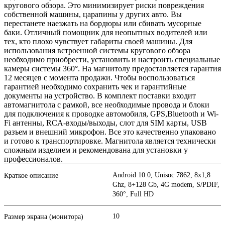
кругового обзора. Это минимизирует риски повреждения
собственной машины, царапины у других авто. Вы
перестанете наезжать на бордюры или сбивать мусорные
баки. Отличный помощник для неопытных водителей или
тех, кто плохо чувствует габариты своей машины. Для
использования встроенной системы кругового обзора
необходимо приобрести, установить и настроить специальные
камеры системы 360°. На магнитолу предоставляется гарантия
12 месяцев с момента продажи. Чтобы воспользоваться
гарантией необходимо сохранить чек и гарантийные
документы на устройство. В комплект поставки входит
автомагнитола с рамкой, все необходимые провода и блоки
для подключения к проводке автомобиля, GPS,Bluetooth и Wi-
Fi антенны, RCA-входы/выходы, слот для SIM карты, USB
разъем и внешний микрофон. Все это качественно упаковано
и готово к транспортировке. Магнитола является технически
сложным изделием и рекомендована для установки у
профессионалов.
Android 10.0, Unisoc 7862, 8х1,8
Краткое описание
Ghz, 8+128 Gb, 4G modem, S/PDIF,
360°, Full HD
10
Размер экрана (монитора)