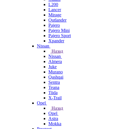
L200
Lancer
Mirage
Outlander
Pajero
Pajero Mini
Pajero Sport
Xpander
Nissan
Назад
Nissan
Almera
Juke
Murano
Qashqai
Sentra
Teana
Tiida
X-Trail
Opel
Назад
Opel
Astra
Mokka
Peugeot