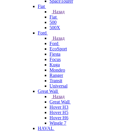
SpaceTourer
Fiat
Назад
Fiat
500
500X
Ford
Назад
Ford
EcoSport
Fiesta
Focus
Kuga
Mondeo
Ranger
Transit
Universal
Great Wall
Назад
Great Wall
Hover H3
Hover H5
Hover H6
Wingle 7
HAVAL