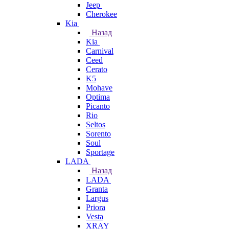
Jeep
Cherokee
Kia
Назад
Kia
Carnival
Ceed
Cerato
K5
Mohave
Optima
Picanto
Rio
Seltos
Sorento
Soul
Sportage
LADA
Назад
LADA
Granta
Largus
Priora
Vesta
XRAY