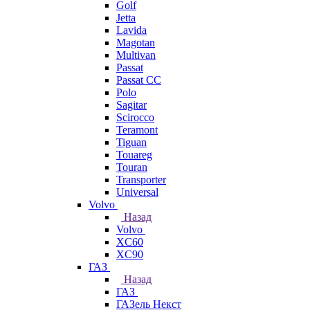
Golf
Jetta
Lavida
Magotan
Multivan
Passat
Passat CC
Polo
Sagitar
Scirocco
Teramont
Tiguan
Touareg
Touran
Transporter
Universal
Volvo
Назад
Volvo
XC60
XC90
ГАЗ
Назад
ГАЗ
ГАЗель Некст