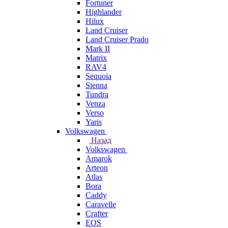
Fortuner
Highlander
Hilux
Land Cruiser
Land Cruiser Prado
Mark II
Matrix
RAV4
Sequoia
Sienna
Tundra
Venza
Verso
Yaris
Volkswagen
Назад
Volkswagen
Amarok
Arteon
Atlas
Bora
Caddy
Caravelle
Crafter
EOS