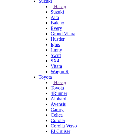
Suzuki
Назад
Suzuki
Alto
Baleno
Every
Grand Vitara
Hustler
Ignis
Jimny
Swift
SX4
Vitara
Wagon R
Toyota
Назад
Toyota
4Runner
Alphard
Avensis
Camry
Celica
Corolla
Corolla Verso
FJ Cruiser