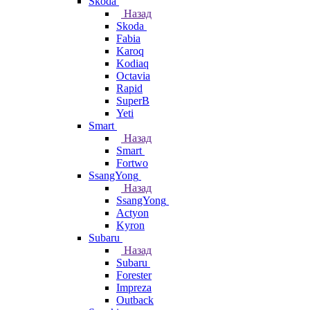
Skoda
Назад
Skoda
Fabia
Karoq
Kodiaq
Octavia
Rapid
SuperB
Yeti
Smart
Назад
Smart
Fortwo
SsangYong
Назад
SsangYong
Actyon
Kyron
Subaru
Назад
Subaru
Forester
Impreza
Outback