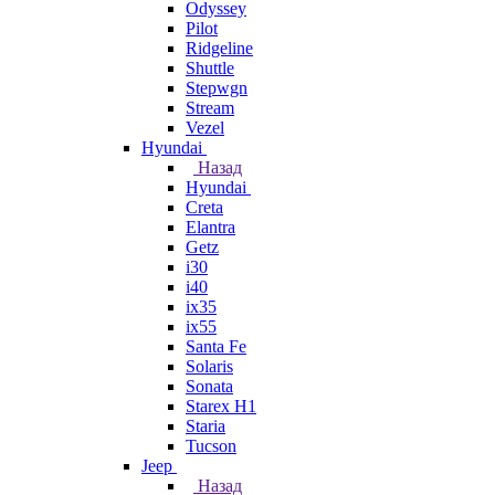
Odyssey
Pilot
Ridgeline
Shuttle
Stepwgn
Stream
Vezel
Hyundai
Назад
Hyundai
Creta
Elantra
Getz
i30
i40
ix35
ix55
Santa Fe
Solaris
Sonata
Starex H1
Staria
Tucson
Jeep
Назад