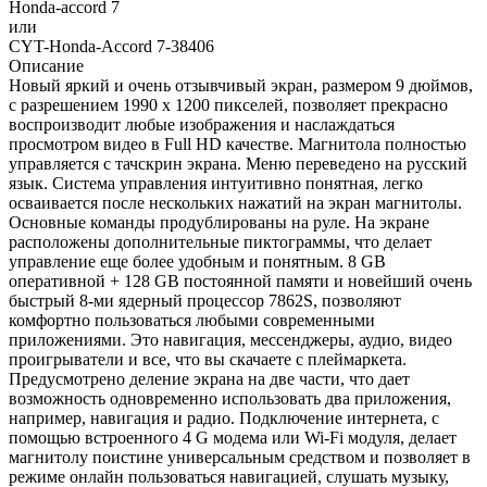
Honda-accord 7
или
CYT-Honda-Accord 7-38406
Описание
Новый яркий и очень отзывчивый экран, размером 9 дюймов,
с разрешением 1990 х 1200 пикселей, позволяет прекрасно
воспроизводит любые изображения и наслаждаться
просмотром видео в Full HD качестве. Магнитола полностью
управляется с тачскрин экрана. Меню переведено на русский
язык. Система управления интуитивно понятная, легко
осваивается после нескольких нажатий на экран магнитолы.
Основные команды продублированы на руле. На экране
расположены дополнительные пиктограммы, что делает
управление еще более удобным и понятным. 8 GB
оперативной + 128 GB постоянной памяти и новейший очень
быстрый 8-ми ядерный процессор 7862S, позволяют
комфортно пользоваться любыми современными
приложениями. Это навигация, мессенджеры, аудио, видео
проигрыватели и все, что вы скачаете с плеймаркета.
Предусмотрено деление экрана на две части, что дает
возможность одновременно использовать два приложения,
например, навигация и радио. Подключение интернета, с
помощью встроенного 4 G модема или Wi-Fi модуля, делает
магнитолу поистине универсальным средством и позволяет в
режиме онлайн пользоваться навигацией, слушать музыку,