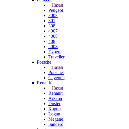
Назад
Peugeot
3008
301
308
4007
4008
408
5008
Expert
Traveller
Porsche
Назад
Porsche
Cayenne
Renault
Назад
Renault
Arkana
Duster
Kaptur
Logan
Megane
Sandero