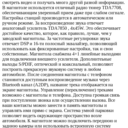
смотреть видео и получать много другой разной информации.
В магнитоле используется отличный радио тюнер TDA7708,
обеспечивающим уверенный прием даже при слабом сигнале.
Настройка станций производится в автоматическом или
ручном режиме. За воспроизведение звука отвечает
аналоговый усилитель TDA7850 , 4x45W. Это обеспечивает
достойное качество, которое, как правило, лучше, чем у
заводской магнитолы. За частотные регулировки звука
отвечает DSP и 16-ти полосный эквалайзер, позволяющий
использовать как фиксированные настройки, так и свои
собственные. Магнитола снабжена 4+1 линейные выходами
для подключения внешнего усилителя. Дополнитеьные
выходы S/PDIF, оптический и коаксиальный, позволяют
построить прекрасную звуковую систему в любом
автомобиле. После соединения магнитолы с телефоном
становится доступным воспроизведение музыки через
Bluetooth канал (A2DP), название трека отображается на
экране магнитолы. Управление (переключение) треками
возможно с магнитолы и телефона. Доступна громкая связь
при поступлении звонка или осуществлении вызова. Все
ваши контакты можно занести в память магнитолы и
управлять ими прямо с экрана. Система умной парковки
позволяет видеть окружающее пространство возле
автомобиля. К магнитоле можно подключить переднюю и
заднюю камеры или использовать встроенную систему