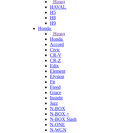
Назад
HAVAL
H5
H8
H9
Honda
Назад
Honda
Accord
Civic
CR-V
CR-Z
Edix
Element
Elysion
Fit
Freed
Grace
Insight
Jazz
N-BOX
N-BOX +
N-BOX Slash
N-ONE
N-WGN