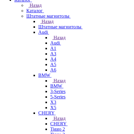
Назад
Каталог
Штатные магнитолы
Назад
Штатные магнитолы
Audi
Назад
Audi
A1
A3
A4
A5
A6
BMW
Назад
BMW
3-Series
5-Series
X3
X5
CHERY
Назад
CHERY
Tiggo 2