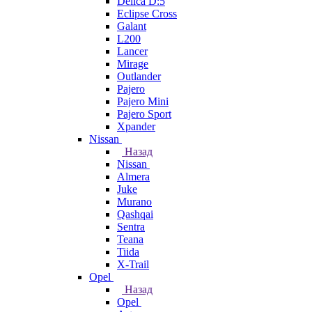
Delica D:5
Eclipse Cross
Galant
L200
Lancer
Mirage
Outlander
Pajero
Pajero Mini
Pajero Sport
Xpander
Nissan
Назад
Nissan
Almera
Juke
Murano
Qashqai
Sentra
Teana
Tiida
X-Trail
Opel
Назад
Opel