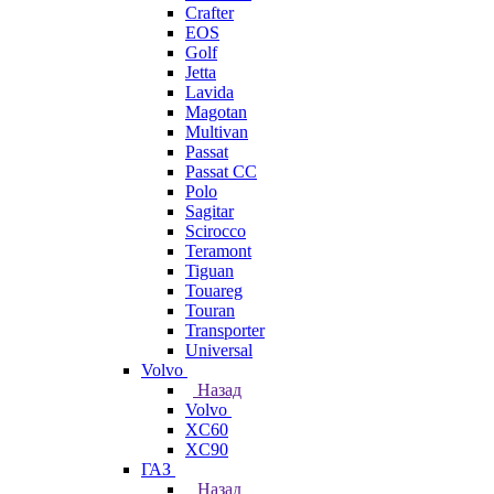
Crafter
EOS
Golf
Jetta
Lavida
Magotan
Multivan
Passat
Passat CC
Polo
Sagitar
Scirocco
Teramont
Tiguan
Touareg
Touran
Transporter
Universal
Volvo
Назад
Volvo
XC60
XC90
ГАЗ
Назад