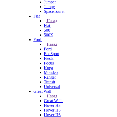
Jumper
Jumpy
SpaceTourer
Fiat
Назад
Fiat
500
500X
Ford
Назад
Ford
EcoSport
Fiesta
Focus
Kuga
Mondeo
Ranger
Transit
Universal
Great Wall
Назад
Great Wall
Hover H3
Hover H5
Hover H6