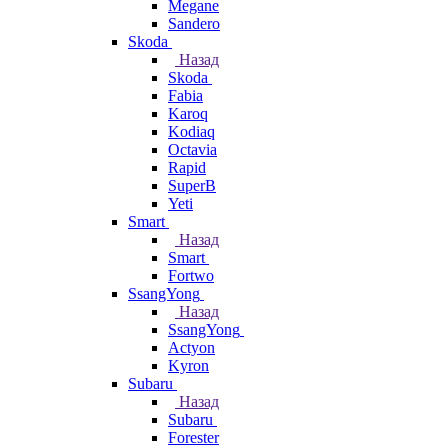
Megane
Sandero
Skoda
Назад
Skoda
Fabia
Karoq
Kodiaq
Octavia
Rapid
SuperB
Yeti
Smart
Назад
Smart
Fortwo
SsangYong
Назад
SsangYong
Actyon
Kyron
Subaru
Назад
Subaru
Forester