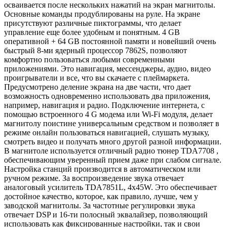
осваивается после нескольких нажатий на экран магнитолы.
Основные команды продублированы на руле. На экране
присутствуют различные пиктограммы, что делает
управление еще более удобным и понятным. 4 GB
оперативной + 64 GB постоянной памяти и новейший очень
быстрый 8-ми ядерный процессор 7862S, позволяют
комфортно пользоваться любыми современными
приложениями. Это навигация, мессенджеры, аудио, видео
проигрыватели и все, что вы скачаете с плеймаркета.
Предусмотрено деление экрана на две части, что дает
возможность одновременно использовать два приложения,
например, навигация и радио. Подключение интернета, с
помощью встроенного 4 G модема или Wi-Fi модуля, делает
магнитолу поистине универсальным средством и позволяет в
режиме онлайн пользоваться навигацией, слушать музыку,
смотреть видео и получать много другой разной информации.
В магнитоле используется отличный радио тюнер TDA7708 ,
обеспечивающим уверенный прием даже при слабом сигнале.
Настройка станций производится в автоматическом или
ручном режиме. За воспроизведение звука отвечает
аналоговый усилитель TDA7851L, 4x45W. Это обеспечивает
достойное качество, которое, как правило, лучше, чем у
заводской магнитолы. За частотные регулировки звука
отвечает DSP и 16-ти полосный эквалайзер, позволяющий
использовать как фиксированные настройки, так и свои