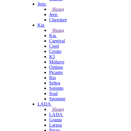
Jeep
Назад
Jeep
Cherokee
Kia
Назад
Kia
Carnival
Ceed
Cerato
K5
Mohave
Optima
Picanto
Rio
Seltos
Sorento
Soul
Sportage
LADA
Назад
LADA
Granta
Largus
Priora