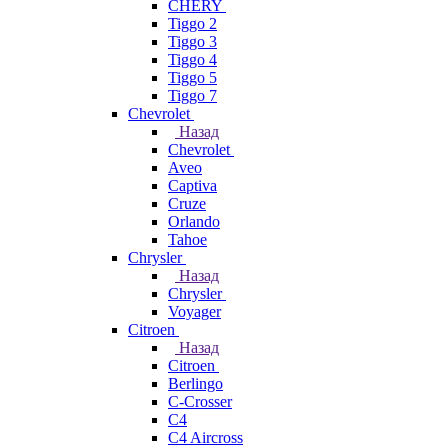
CHERY
Tiggo 2
Tiggo 3
Tiggo 4
Tiggo 5
Tiggo 7
Chevrolet
Назад
Chevrolet
Aveo
Captiva
Cruze
Orlando
Tahoe
Chrysler
Назад
Chrysler
Voyager
Citroen
Назад
Citroen
Berlingo
C-Crosser
C4
C4 Aircross