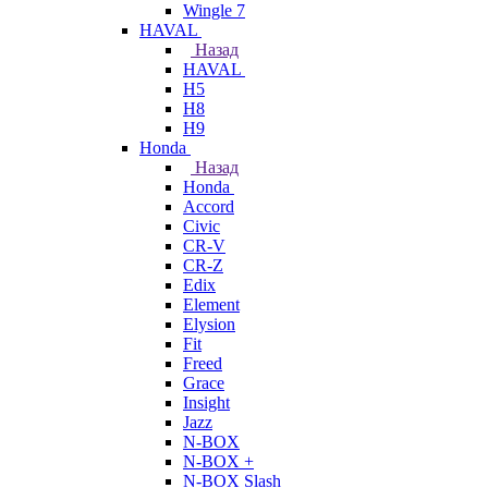
Wingle 7
HAVAL
Назад
HAVAL
H5
H8
H9
Honda
Назад
Honda
Accord
Civic
CR-V
CR-Z
Edix
Element
Elysion
Fit
Freed
Grace
Insight
Jazz
N-BOX
N-BOX +
N-BOX Slash