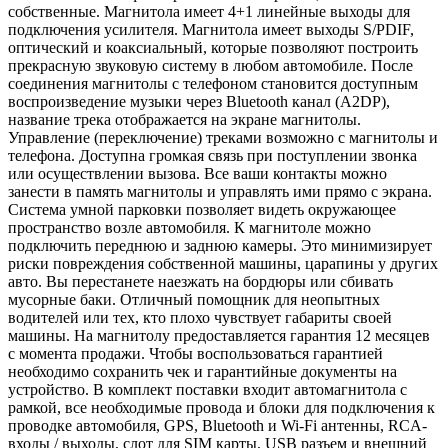
собственные. Магнитола имеет 4+1 линейные выходы для
подключения усилителя. Магнитола имеет выходы S/PDIF,
оптический и коаксиальный, которые позволяют построить
прекрасную звуковую систему в любом автомобиле. После
соединения магнитолы с телефоном становится доступным
воспроизведение музыки через Bluetooth канал (A2DP),
название трека отображается на экране магнитолы.
Управление (переключение) треками возможно с магнитолы и
телефона. Доступна громкая связь при поступлении звонка
или осуществлении вызова. Все ваши контакты можно
занести в память магнитолы и управлять ими прямо с экрана.
Система умной парковки позволяет видеть окружающее
пространство возле автомобиля. К магнитоле можно
подключить переднюю и заднюю камеры. Это минимизирует
риски повреждения собственной машины, царапины у других
авто. Вы перестанете наезжать на бордюры или сбивать
мусорные баки. Отличный помощник для неопытных
водителей или тех, кто плохо чувствует габариты своей
машины. На магнитолу предоставляется гарантия 12 месяцев
с момента продажи. Чтобы воспользоваться гарантией
необходимо сохранить чек и гарантийные документы на
устройство. В комплект поставки входит автомагнитола с
рамкой, все необходимые провода и блоки для подключения к
проводке автомобиля, GPS, Bluetooth и Wi-Fi антенны, RCA-
входы / выходы, слот для SIM карты, USB разъем и внешний