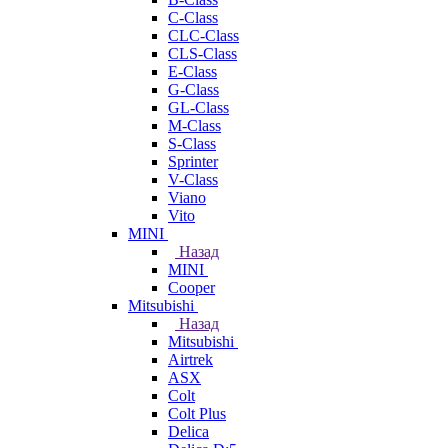
C-Class
CLC-Class
CLS-Class
E-Class
G-Class
GL-Class
M-Class
S-Class
Sprinter
V-Class
Viano
Vito
MINI
Назад
MINI
Cooper
Mitsubishi
Назад
Mitsubishi
Airtrek
ASX
Colt
Colt Plus
Delica