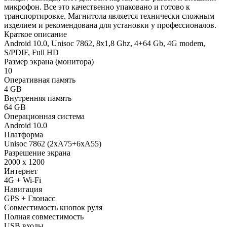
микрофон. Все это качественно упаковано и готово к
транспортировке. Магнитола является технически сложным
изделием и рекомендована для установки у профессионалов.
Краткое описание
Android 10.0, Unisoc 7862, 8х1,8 Ghz, 4+64 Gb, 4G modem,
S/PDIF, Full HD
Размер экрана (монитора)
10
Оперативная память
4 GB
Внутренняя память
64 GB
Операционная система
Android 10.0
Платформа
Unisoc 7862 (2xA75+6xA55)
Разрешение экрана
2000 x 1200
Интернет
4G + Wi-Fi
Навигация
GPS + Глонасс
Совместимость кнопок руля
Полная совместимость
USB входы