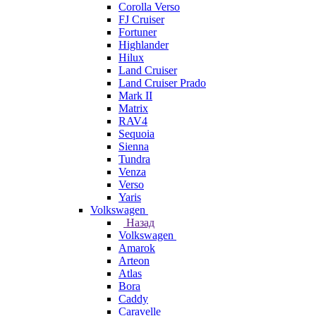
Corolla Verso
FJ Cruiser
Fortuner
Highlander
Hilux
Land Cruiser
Land Cruiser Prado
Mark II
Matrix
RAV4
Sequoia
Sienna
Tundra
Venza
Verso
Yaris
Volkswagen
Назад
Volkswagen
Amarok
Arteon
Atlas
Bora
Caddy
Caravelle