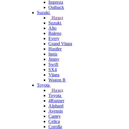
Impreza
Outback
Suzuki
Назад
Suzuki
Alto
Baleno
Every
Grand Vitara
Hustler
Ignis
Jimny
Swift
SX4
Vitara
Wagon R
Toyota
Назад
Toyota
4Runner
Alphard
Avensis
Camry
Celica
Corolla