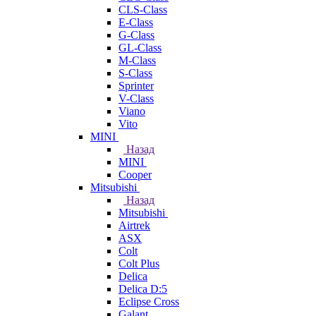
CLS-Class
E-Class
G-Class
GL-Class
M-Class
S-Class
Sprinter
V-Class
Viano
Vito
MINI
Назад
MINI
Cooper
Mitsubishi
Назад
Mitsubishi
Airtrek
ASX
Colt
Colt Plus
Delica
Delica D:5
Eclipse Cross
Galant