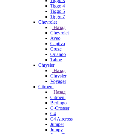
Tiggo 3
Tiggo 4
Tiggo 5
Tiggo 7
Chevrolet
Назад
Chevrolet
Aveo
Captiva
Cruze
Orlando
Tahoe
Chrysler
Назад
Chrysler
Voyager
Citroen
Назад
Citroen
Berlingo
C-Crosser
C4
C4 Aircross
Jumper
Jumpy