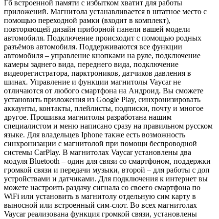
Гб встроенной памяти с избытком хватит для работы
приложений. Магнитола устанавливается в штатное место с
помощью переходной рамки (входит в комплект),
повторяющей дизайн приборной панели вашей модели
автомобиля. Подключение происходит с помощью родных
разъёмов автомобиля. Поддерживаются все функции
автомобиля – управление кнопками на руле, подключение
камеры заднего вида, переднего вида, подключение
видеорегистратора, парктроников, датчиков давления в
шинах. Управление и функции магнитолы Vaycar не
отличаются от любого смартфона на Андроид. Вы сможете
установить приложения из Google Play, синхронизировать
аккаунты, контакты, плейлисты, подписки, почту и многое
другое. Прошивка магнитолы разработана нашим
специалистом и меню написано сразу на правильном русском
языке. Для владельцев Iphone также есть возможность
синхронизации с магнитолой при помощи беспроводной
системы CarPlay. В магнитолах Vaycar установлены два
модуля Bluetooth – один для связи со смартфоном, поддержки
громкой связи и передачи музыки, второй – для работы с доп
устройствами и датчиками. Для подключения к интернет вы
можете настроить раздачу сигнала со своего смартфона по
WiFi или установить в магнитолу отдельную сим карту в
выносной или встроенный сим-слот. Во всех магнитолах
Vaycar реализована функция громкой связи, установлены