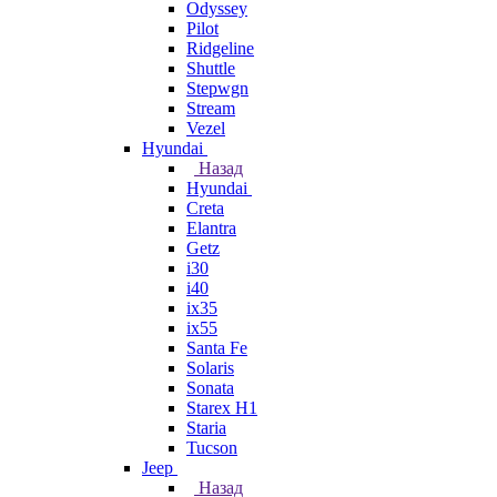
Odyssey
Pilot
Ridgeline
Shuttle
Stepwgn
Stream
Vezel
Hyundai
Назад
Hyundai
Creta
Elantra
Getz
i30
i40
ix35
ix55
Santa Fe
Solaris
Sonata
Starex H1
Staria
Tucson
Jeep
Назад