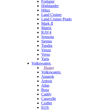
Fortuner
Highlander
Hilux
Land Cruiser
Land Cruiser Prado
Mark II
Matrix
RAV4
Sequoia
Sienna
Tundra
Venza
Verso
Yaris
Volkswagen
Назад
Volkswagen
Amarok
Arteon
Atlas
Bora
Caddy
Caravelle
Crafter
EOS