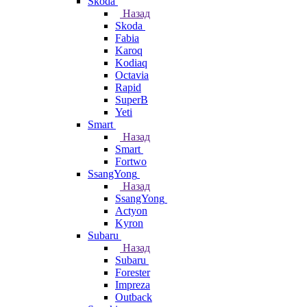
Skoda
Назад
Skoda
Fabia
Karoq
Kodiaq
Octavia
Rapid
SuperB
Yeti
Smart
Назад
Smart
Fortwo
SsangYong
Назад
SsangYong
Actyon
Kyron
Subaru
Назад
Subaru
Forester
Impreza
Outback