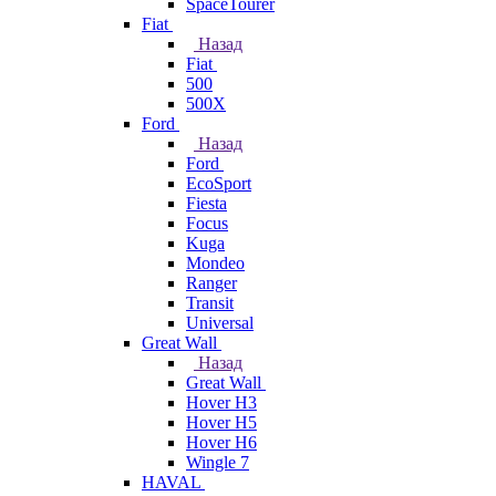
SpaceTourer
Fiat
Назад
Fiat
500
500X
Ford
Назад
Ford
EcoSport
Fiesta
Focus
Kuga
Mondeo
Ranger
Transit
Universal
Great Wall
Назад
Great Wall
Hover H3
Hover H5
Hover H6
Wingle 7
HAVAL