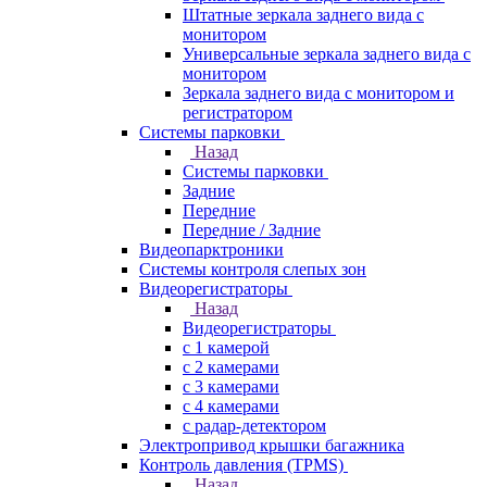
Штатные зеркала заднего вида с
монитором
Универсальные зеркала заднего вида с
монитором
Зеркала заднего вида с монитором и
регистратором
Системы парковки
Назад
Системы парковки
Задние
Передние
Передние / Задние
Видеопарктроники
Системы контроля слепых зон
Видеорегистраторы
Назад
Видеорегистраторы
с 1 камерой
с 2 камерами
с 3 камерами
с 4 камерами
с радар-детектором
Электропривод крышки багажника
Контроль давления (TPMS)
Назад