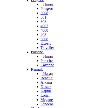
Назад
Peugeot
3008
301
308
4007
4008
408
5008
Expert
Traveller
Porsche
Назад
Porsche
Cayenne
Renault
Назад
Renault
Arkana
Duster
Kaptur
Logan
Megane
Sandero