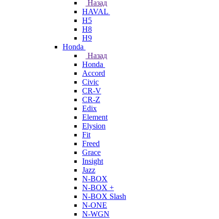
Назад
HAVAL
H5
H8
H9
Honda
Назад
Honda
Accord
Civic
CR-V
CR-Z
Edix
Element
Elysion
Fit
Freed
Grace
Insight
Jazz
N-BOX
N-BOX +
N-BOX Slash
N-ONE
N-WGN