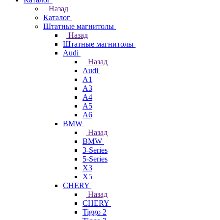
Назад
Каталог
Штатные магнитолы
Назад
Штатные магнитолы
Audi
Назад
Audi
A1
A3
A4
A5
A6
BMW
Назад
BMW
3-Series
5-Series
X3
X5
CHERY
Назад
CHERY
Tiggo 2