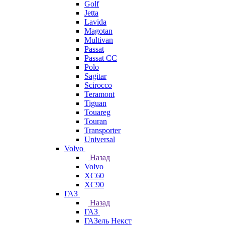
Golf
Jetta
Lavida
Magotan
Multivan
Passat
Passat CC
Polo
Sagitar
Scirocco
Teramont
Tiguan
Touareg
Touran
Transporter
Universal
Volvo
Назад
Volvo
XC60
XC90
ГАЗ
Назад
ГАЗ
ГАЗель Некст