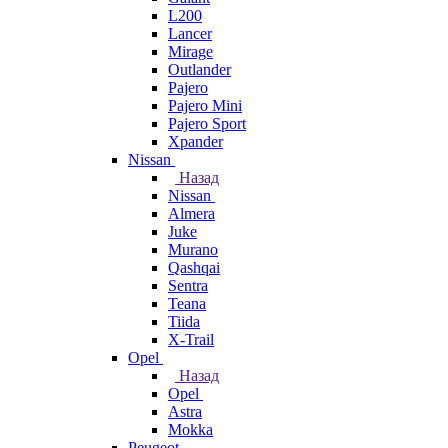
L200
Lancer
Mirage
Outlander
Pajero
Pajero Mini
Pajero Sport
Xpander
Nissan
Назад
Nissan
Almera
Juke
Murano
Qashqai
Sentra
Teana
Tiida
X-Trail
Opel
Назад
Opel
Astra
Mokka
Peugeot