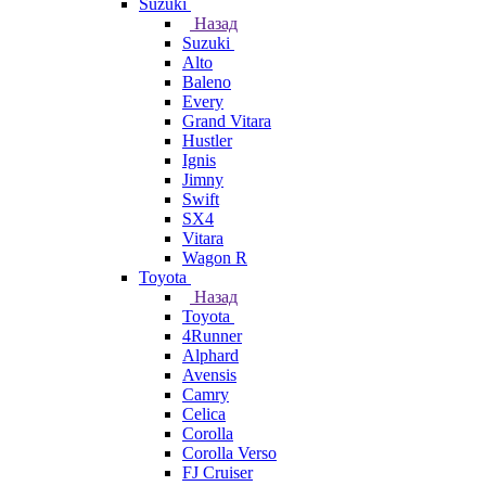
Suzuki
Назад
Suzuki
Alto
Baleno
Every
Grand Vitara
Hustler
Ignis
Jimny
Swift
SX4
Vitara
Wagon R
Toyota
Назад
Toyota
4Runner
Alphard
Avensis
Camry
Celica
Corolla
Corolla Verso
FJ Cruiser