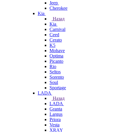
Jeep
Cherokee
Kia
Назад
Kia
Carnival
Ceed
Cerato
K5
Mohave
Optima
Picanto
Rio
Seltos
Sorento
Soul
Sportage
LADA
Назад
LADA
Granta
Largus
Priora
Vesta
XRAY