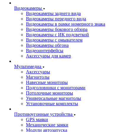
Видеокамеры
Видеокамеры заднего вида
Видеокамеры переднего вида
Видеокамеры в рамке номерного знака
Видеокамеры бокового обзора
Видеокамеры с ИК подсветкой
Видеокамеры с омывателем
Видеокамеры обгона
Видеоинтерфейсы
Аксессуары для камер
Мультимедиа
Аксессуары
Магнитолы
Навесные мониторы
Подголовники с мониторами
Потолочные мониторы
Универсальные магнитолы
Установочные комплекты
Противоугонные устройства
GPS маяки
Механические замки
Модули автозапуска