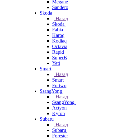
Megane
Sandero
Skoda
Назад
Skoda
Fabia
Karoq
Kodiaq
Octavia
Rapid
SuperB
Yeti
Smart
Назад
Smart
Fortwo
SsangYong
Назад
SsangYong
Actyon
Kyron
Subaru
Назад
Subaru
Forester