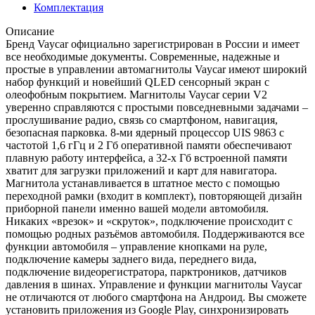
Комплектация
Описание
Бренд Vaycar официально зарегистрирован в России и имеет
все необходимые документы. Современные, надежные и
простые в управлении автомагнитолы Vaycar имеют широкий
набор функций и новейший QLED сенсорный экран с
олеофобным покрытием. Магнитолы Vaycar серии V2
уверенно справляются с простыми повседневными задачами –
прослушивание радио, связь со смартфоном, навигация,
безопасная парковка. 8-ми ядерный процессор UIS 9863 с
частотой 1,6 гГц и 2 Гб оперативной памяти обеспечивают
плавную работу интерфейса, а 32-х Гб встроенной памяти
хватит для загрузки приложений и карт для навигатора.
Магнитола устанавливается в штатное место с помощью
переходной рамки (входит в комплект), повторяющей дизайн
приборной панели именно вашей модели автомобиля.
Никаких «врезок» и «скруток», подключение происходит с
помощью родных разъёмов автомобиля. Поддерживаются все
функции автомобиля – управление кнопками на руле,
подключение камеры заднего вида, переднего вида,
подключение видеорегистратора, парктроников, датчиков
давления в шинах. Управление и функции магнитолы Vaycar
не отличаются от любого смартфона на Андроид. Вы сможете
установить приложения из Google Play, синхронизировать