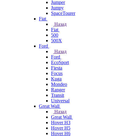
Jumper
Jumpy
SpaceTourer
Fiat
Назад
Fiat
500
500X
Ford
Назад
Ford
EcoSport
Fiesta
Focus
Kuga
Mondeo
Ranger
Transit
Universal
Great Wall
Назад
Great Wall
Hover H3
Hover H5
Hover H6