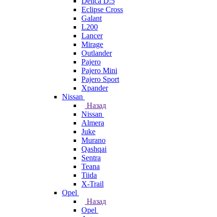
Delica D:5
Eclipse Cross
Galant
L200
Lancer
Mirage
Outlander
Pajero
Pajero Mini
Pajero Sport
Xpander
Nissan
Назад
Nissan
Almera
Juke
Murano
Qashqai
Sentra
Teana
Tiida
X-Trail
Opel
Назад
Opel