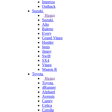
Impreza
Outback
Suzuki
Назад
Suzuki
Alto
Baleno
Every
Grand Vitara
Hustler
Ignis
Jimny
Swift
SX4
Vitara
Wagon R
Toyota
Назад
Toyota
4Runner
Alphard
Avensis
Camry
Celica
Corolla