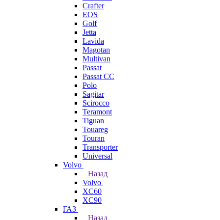
Crafter
EOS
Golf
Jetta
Lavida
Magotan
Multivan
Passat
Passat CC
Polo
Sagitar
Scirocco
Teramont
Tiguan
Touareg
Touran
Transporter
Universal
Volvo
Назад
Volvo
XC60
XC90
ГАЗ
Назад