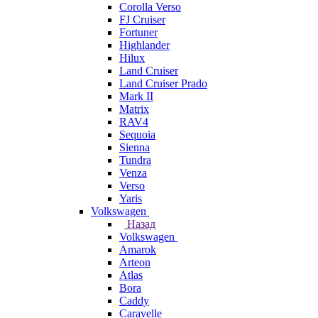
Corolla Verso
FJ Cruiser
Fortuner
Highlander
Hilux
Land Cruiser
Land Cruiser Prado
Mark II
Matrix
RAV4
Sequoia
Sienna
Tundra
Venza
Verso
Yaris
Volkswagen
Назад
Volkswagen
Amarok
Arteon
Atlas
Bora
Caddy
Caravelle