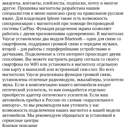
аккаунты, контакты, плейлисты, подписки, почту и многое
другое. Прошивка магнитолы разработана нашим
специалистом и меню написано сразу на правильном русском
языке. Для владельцев Iphone также есть возможность
синхронизации с магнитолой при помощи беспроводной
системы CarPlay. Функция разделения экрана позволяет
работать с двумя приложениями одновременно. В магнитолах
Vaycar установлены два модуля Bluetooth – один для связи со
смартфоном, поддержки громкой связи и передачи музыки,
второй – для работы с периферийными устройствами и
датчиками. Подключение к сети интернет происходит двумя
способами. Вы можете настроить раздачу сигнала со своего
смартфона по WiFi или установить в магнитолу отдельную
сим карту в выносной или встроенный сим-слот. Во всех
магнитолах Vaycar реализована функция громкой связи,
установлены отличные радиомодули, эквалайзеры, усилители
звука. Если в комплектацию вашего автомобиля входит
оптический усилитель, то вам понадобится отдельно
приобрести адаптер оптического усилителя. Если ваш
автомобиль прибыл в Россию по схемам «параллельного
импорта», то мы рекомендуем вам уточнить у нас
возможность подключения наших магнитол к вашей модели
автомобиля. Мы рекомендуем обращаться за установкой в
сервисные центры
Краткое описание