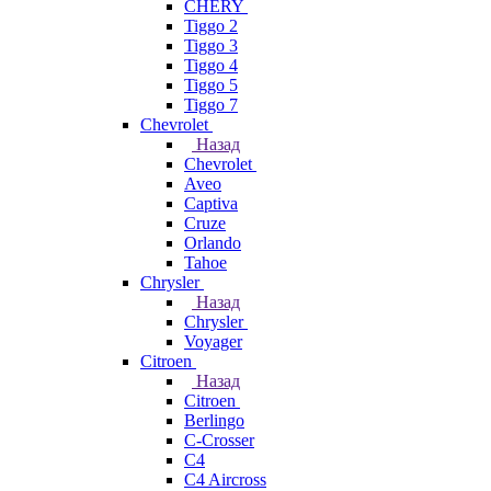
CHERY
Tiggo 2
Tiggo 3
Tiggo 4
Tiggo 5
Tiggo 7
Chevrolet
Назад
Chevrolet
Aveo
Captiva
Cruze
Orlando
Tahoe
Chrysler
Назад
Chrysler
Voyager
Citroen
Назад
Citroen
Berlingo
C-Crosser
C4
C4 Aircross