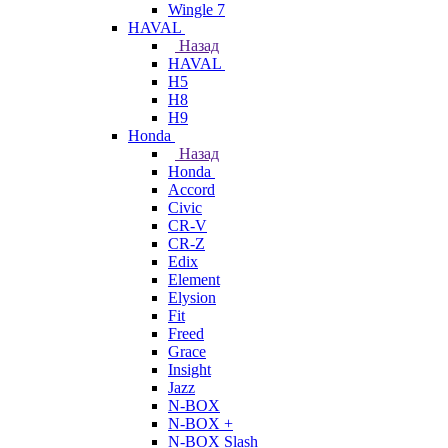
Wingle 7
HAVAL
Назад
HAVAL
H5
H8
H9
Honda
Назад
Honda
Accord
Civic
CR-V
CR-Z
Edix
Element
Elysion
Fit
Freed
Grace
Insight
Jazz
N-BOX
N-BOX +
N-BOX Slash