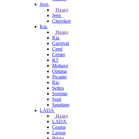
Jeep
Назад
Jeep
Cherokee
Kia
Назад
Kia
Carnival
Ceed
Cerato
K5
Mohave
Optima
Picanto
Rio
Seltos
Sorento
Soul
Sportage
LADA
Назад
LADA
Granta
Largus
Priora