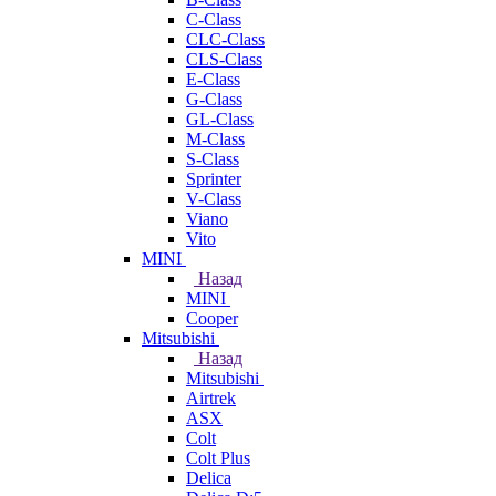
C-Class
CLC-Class
CLS-Class
E-Class
G-Class
GL-Class
M-Class
S-Class
Sprinter
V-Class
Viano
Vito
MINI
Назад
MINI
Cooper
Mitsubishi
Назад
Mitsubishi
Airtrek
ASX
Colt
Colt Plus
Delica