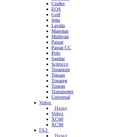
Crafter
EOS
Golf
Jetta
Lavida
Magotan
Multivan
Passat
Passat CC
Polo
Sagitar
Scirocco
Teramont
Tiguan
Touareg
Touran
Transporter
Universal
Volvo
Назад
Volvo
XC60
XC90
ГАЗ
Назад