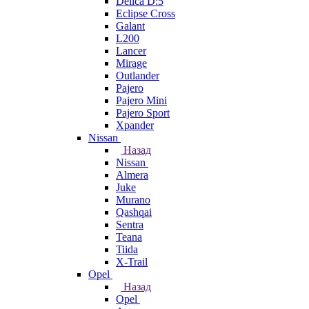
Delica D:5
Eclipse Cross
Galant
L200
Lancer
Mirage
Outlander
Pajero
Pajero Mini
Pajero Sport
Xpander
Nissan
Назад
Nissan
Almera
Juke
Murano
Qashqai
Sentra
Teana
Tiida
X-Trail
Opel
Назад
Opel