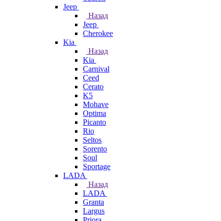
Jeep
Назад
Jeep
Cherokee
Kia
Назад
Kia
Carnival
Ceed
Cerato
K5
Mohave
Optima
Picanto
Rio
Seltos
Sorento
Soul
Sportage
LADA
Назад
LADA
Granta
Largus
Priora