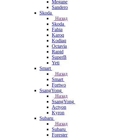
Megane
Sandero
Skoda
Назад
Skoda
Fabia
Karoq
Kodiaq
Octavia
Rapid
SuperB
Yeti
Smart
Назад
Smart
Fortwo
SsangYong
Назад
SsangYong
Actyon
Kyron
Subaru
Назад
Subaru
Forester