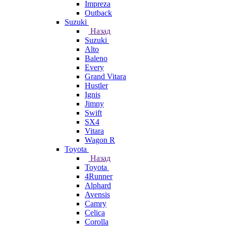
Impreza
Outback
Suzuki
Назад
Suzuki
Alto
Baleno
Every
Grand Vitara
Hustler
Ignis
Jimny
Swift
SX4
Vitara
Wagon R
Toyota
Назад
Toyota
4Runner
Alphard
Avensis
Camry
Celica
Corolla