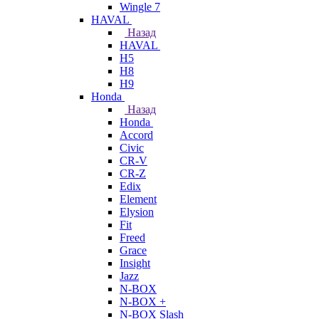
Wingle 7
HAVAL
Назад
HAVAL
H5
H8
H9
Honda
Назад
Honda
Accord
Civic
CR-V
CR-Z
Edix
Element
Elysion
Fit
Freed
Grace
Insight
Jazz
N-BOX
N-BOX +
N-BOX Slash