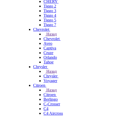
CHERY
Tiggo 2
Tiggo 3
Tiggo 4
Tiggo 5
Tiggo 7
Chevrolet
Назад
Chevrolet
Aveo
Captiva
Cruze
Orlando
Tahoe
Chrysler
Назад
Chrysler
Voyager
Citroen
Назад
Citroen
Berlingo
C-Crosser
C4
C4 Aircross