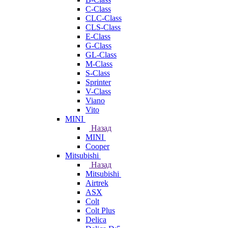
C-Class
CLC-Class
CLS-Class
E-Class
G-Class
GL-Class
M-Class
S-Class
Sprinter
V-Class
Viano
Vito
MINI
Назад
MINI
Cooper
Mitsubishi
Назад
Mitsubishi
Airtrek
ASX
Colt
Colt Plus
Delica