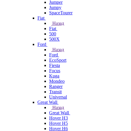
Jumper
Jumpy
SpaceTourer
Fiat
Назад
Fiat
500
500X
Ford
Назад
Ford
EcoSport
Fiesta
Focus
Kuga
Mondeo
Ranger
Transit
Universal
Great Wall
Назад
Great Wall
Hover H3
Hover H5
Hover H6