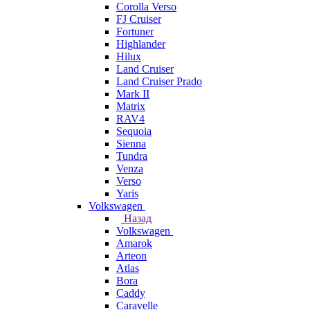
Corolla Verso
FJ Cruiser
Fortuner
Highlander
Hilux
Land Cruiser
Land Cruiser Prado
Mark II
Matrix
RAV4
Sequoia
Sienna
Tundra
Venza
Verso
Yaris
Volkswagen
Назад
Volkswagen
Amarok
Arteon
Atlas
Bora
Caddy
Caravelle